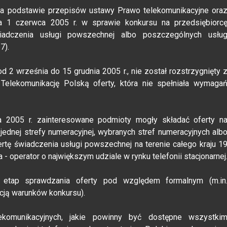
a podstawie przepisów ustawy Prawo telekomunikacyjne ora
nia 1 czerwca 2005 r. w sprawie konkursu na przedsiębiorc
adczenia usługi powszechnej albo poszczególnych usłu
7).
 2 września do 15 grudnia 2005 r., nie został rozstrzygnięty 
Telekomunikację Polską oferty, która nie spełniała wymaga
 2005 r. zainteresowane podmioty mogły składać oferty n
ednej strefy numeracyjnej, wybranych stref numeracyjnych alb
ertę świadczenia usługi powszechnej na terenie całego kraju 1
 - operator o największym udziale w rynku telefonii stacjonarnej
 etap sprawdzania oferty pod względem formalnym (m.in
acją warunków konkursu).
komunikacyjnych, jakie powinny być dostępne wszystki