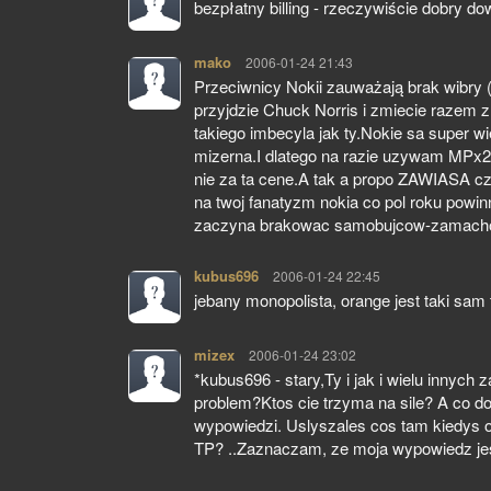
bezpłatny billing - rzeczywiście dobry d
mako
pisze:
2006-01-24 21:43
Przeciwnicy Nokii zauważają brak wibry (
przyjdzie Chuck Norris i zmiecie razem z
takiego imbecyla jak ty.Nokie sa super wi
mizerna.I dlatego na razie uzywam MPx2
nie za ta cene.A tak a propo ZAWIASA cz
na twoj fanatyzm nokia co pol roku powin
zaczyna brakowac samobujcow-zamachowc
kubus696
pisze:
2006-01-24 22:45
jebany monopolista, orange jest taki sam
mizex
pisze:
2006-01-24 23:02
*kubus696 - stary,Ty i jak i wielu innyc
problem?Ktos cie trzyma na sile? A co do
wypowiedzi. Uslyszales cos tam kiedys o
TP? ..Zaznaczam, ze moja wypowiedz jest