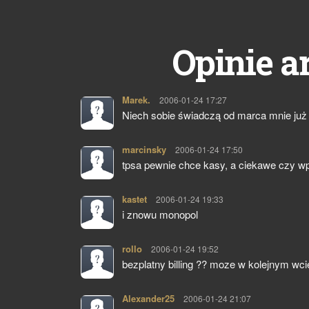
Opinie a
Marek.
pisze:
2006-01-24 17:27
Niech sobie świadczą od marca mnie już
marcinsky
pisze:
2006-01-24 17:50
tpsa pewnie chce kasy, a ciekawe czy w
kastet
pisze:
2006-01-24 19:33
i znowu monopol
rollo
pisze:
2006-01-24 19:52
bezplatny billing ?? moze w kolejnym wcie
Alexander25
pisze:
2006-01-24 21:07