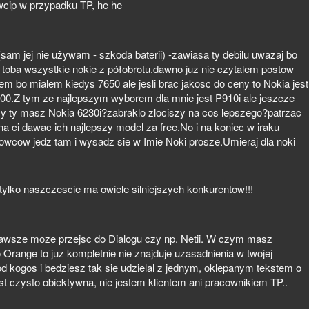
owcip w przypadku TP, he he
sam jej nie używam - szkoda baterii) -zawiasa ty debilu uwazaj bo
 toba wszystkie nokie z półobrotu.dawno juz nie czytalem postow
em bo mialem kiedys 7650 ale jesli brac jakosc do ceny to Nokia jest
00.Z tym ze najlepszym wyborem dla mnie jest P910i ale jeszcze
y ty masz Nokia 6230i?zabraklo zlociszy na cos lepszego?patrzac
na ci dawac ich najlepszy model za free.No i na koniec w iraku
ow jedz tam i wysadz sie w Imie Noki prosze.Umieraj dla noki
 tylko naszczescie ma owiele silniejszych konkurentow!!!
h zawsze moze przejsc do Dialogu czy np. Netii. W czym masz
 Orange to juz kompletnie nie znajduje uzasadnienia w twojej
d kogos i bedziesz tak sie udzielal z jednym, oklepanym tekstem o
 czysto obiektywna, nie jestem klientem ani pracownikiem TP..