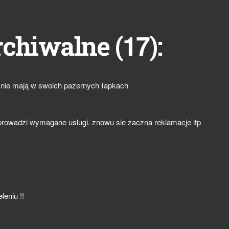
17
rchiwalne (
):
 nie mają w swoich pazernych łapkach
prowadzi wymagane uslugi. znowu sie zaczna reklamacje itp
leniu !!