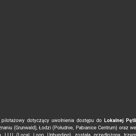
pilotażowy dotyczący uwolnienia dostępu do
Lokalnej Pętl
naniu (Grunwald), Łodzi (Południe, Pabianice Centrum) oraz w
ota LLU (Local Loop Unbunding) została przedłożona trze