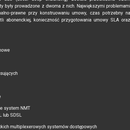
erty były prowadzone z dwoma z nich. Największymi problemam
rmalno-prawne przy konstruowaniu umowy, czas potrzebny n
tli abonenckiej, konieczność przygotowania umowy SLA ora
rmowe
sujących
e
uje system NMT
SL lub SDSL
ckich multiplexerowych systemów dostępowych