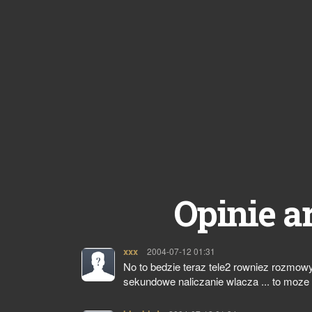
Opinie a
xxx
pisze:
2004-07-12 01:31
No to bedzie teraz tele2 rowniez rozmowy
sekundowe naliczanie wlacza ... to moze 