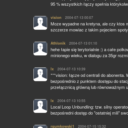
95 % wszystkich łączy spełnia którykolw
vision
pisze:
2004-07-13 00:07
Moze wypadne na kretyna, ale czy ktos m
szczerze mowiac z takim pojeciem spoty
Athlonik
pisze:
2004-07-13 01:10
hehe łapie się terytorialnie :) a całe pol
minionego wieku, w dialogu za 35gr rozm
lx
pisze:
2004-07-13 10:39
***vision: łącze od centrali do abonent
bezpośrednio z punktem dostępu do stacjo
przełącznicą główną lub równoważnym 
lx
pisze:
2004-07-13 10:55
Local Loop Unbundling: tzw. silny operat
bezpośredni dostęp do "ostatniej mili" swo
rgumkowski1
pisze:
2004-07-15 15:32