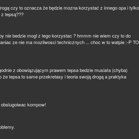
drogą czy to oznacza że będzie mozna korzystać z innego opa i tylko
ł z tepsą???
 niby nie bedzie mogl z tego korzystac ? hmmm nie wiem czy to do
laniac ze nie ma mozliwosci technicznych ... choc w to watpie :-P TO
 zgodnie z obowiązującym prawem tepsa bedzie musiała (chyba)
o że tepsa to same przekretasy i teoria swoją drogą a praktyka
ch obslugoiwac kompow!
roblemy.