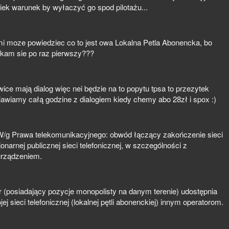
iek warunek by wyłaczyć go spod pilotażu...
i moze powiedziec co to jest owa Lokalna Petla Abonencka, bo
kam sie po raz pierwszy???
kowice mają dialog więc nei będzie na to popytu tpsa to przezytek
iawiamy całą godzine z dialogiem kiedy chemy abo 28zł i spox :)
a. W/g Prawa telekomunikacyjnego: obwód łączący zakończenie sieci
narnej publicznej sieci telefonicznej, w szczególności z
urządzeniem.
or (posiadający pozycje monopolisty na danym terenie) udostępnia
jej sieci telefonicznej (lokalnej pętli abonenckiej) innym operatorom.