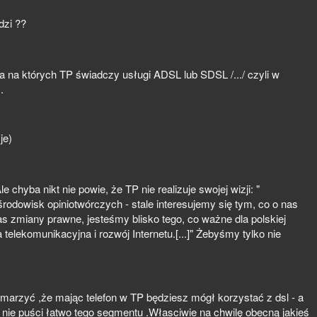
dzi ??
ącza na których TP świadczy usługi ADSL lub SDSL /.../ czyli w
.
je)
le chyba nikt nie powie, że TP nie realizuje swojej wizji: "
 środowisk opiniotwórczych - stale interesujemy się tym, co o nas
s zmiany prawne, jesteśmy blisko tego, co ważne dla polskiej
a telekomunikacyjna i rozwój Internetu.[...]" Żebyśmy tylko nie
 marzyć ,że mając telefon w TP będziesz mógł korzystać z dsl - a
 TP nie puści łatwo tego segmentu .Własciwie na chwilę obecną jakieś