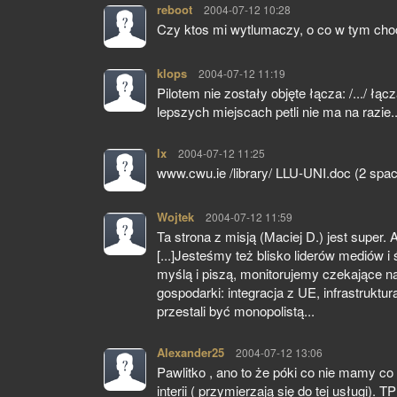
reboot
pisze:
2004-07-12 10:28
Czy ktos mi wytlumaczy, o co w tym cho
klops
pisze:
2004-07-12 11:19
Pilotem nie zostały objęte łącza: /.../ ł
lepszych miejscach petli nie ma na razie..
lx
pisze:
2004-07-12 11:25
www.cwu.ie /library/ LLU-UNI.doc (2 spac
Wojtek
pisze:
2004-07-12 11:59
Ta strona z misją (Maciej D.) jest super. A
[...]Jesteśmy też blisko liderów mediów i
myślą i piszą, monitorujemy czekające na
gospodarki: integracja z UE, infrastruktur
przestali być monopolistą...
Alexander25
pisze:
2004-07-12 13:06
Pawlitko , ano to że póki co nie mamy co
interii ( przymierzają się do tej usługi).