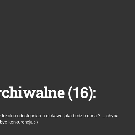
16
rchiwalne (
):
 lokalne udostepniac :) ciekawe jaka bedzie cena ? ... chyba
byc konkurencja :-)