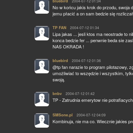
bluebird
pisze:
2004-07-12 01:34
No w końcu jakis krok do przodu, swoja 
jemu płacić a on sam bedzie się rozlicza
TP FAN
pisze:
2004-07-12 01:34
Lipa jakas ... jesli ktos ma neostrade to
konca bedzie fer ... penwnie beda sie zas
NAS OKRADA !
bluebird
pisze:
2004-07-12 01:36
@tp fan narazie to program pilotazowy,
umożliwiać to wszędzie i wszystkim, tylk
swoją.
bnbv
pisze:
2004-07-12 01:42
TP - Zatrudnia emerytow nie potrafiacy
SMSone.pl
pisze:
2004-07-12 04:09
Kombinuja, nie ma co. Wiecznie jakies p