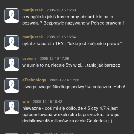
marijuszek
pisze:
2005-12-16 16:53
a w ogóle to jakiś koszmarny absurd. kto na to
pozwala ? Bezprawie nazywane w Polsce prawem !
marijuszek
pisze:
2005-12-16 16:54
cytat z kabaretu TEY : "takie jest zbójeckie prawo."
czerem
pisze:
2005-12-16 17:09
w sumie to na niecale 5% w zl.... tanio jak barszcz
eTechnology
pisze:
2005-12-16 17:28
Uwaga uwaga! Niedługo podwyżka połączeń. Hehe!
wlo
pisze:
2005-12-16 18:42
nieważne - coś mi się obiło, że 4,5 czy 4,7% jest
oprocentowana w skali roku ta pożyczka... a więc
dodatkowe 45 milionów za akcie Centertela ;-)