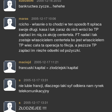
kubus696
pisze:
2005-12-16 20:03
bankructwa zycze... hehehe
maras
pisze:
2005-12-17 10:06
rcicho - własnie o to chodzi w ten sposób ft spłaca
swoje długi. kasa i tak zaraz do nich wróci bo TP
zapłaci im nią za akcję centertela. FT nadal i tak
zostaje włascicielem centertela bo jest włascicielem
TP wiec cała ta operacja to fikcja. a jeszcze TP
zaplaci im niezłe odsetki od pożyczki.
maciejd
pisze:
2005-12-17 11:21
francuski kapital = zlodziejski kapital
s
pisze:
2005-12-17 13:31
nie lubie francji, dlaczego taki syf odbiera nam rynek
telekomunikacyjny
s
pisze:
2005-12-17 13:31
ZŁODZIEJEE !!!!