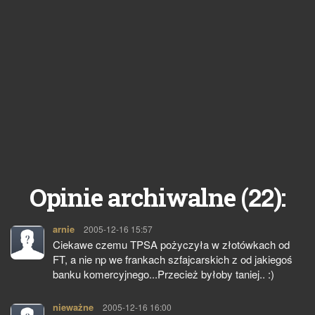
22
Opinie archiwalne (
):
arnie
pisze:
2005-12-16 15:57
Ciekawe czemu TPSA pożyczyła w złotówkach od
FT, a nie np we frankach szfajcarskich z od jakiegoś
banku komercyjnego...Przecież byłoby taniej.. :)
nieważne
pisze:
2005-12-16 16:00