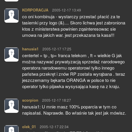
KORPORACJA
pisze:
2005-12-17 13:49
co oni kombinuja - wystarczy przestać płacić za te
tasiemki przy logo (&).... Skoro lichwa jest zabroniona
ktos z ministerstwa powinien zqainteresowac sie
umowa na jakich war. jest przekazana ta kasa!!!
hanusia1
pisze:
2005-12-17 17:25
centertel = tp , tp= franca telekom , ft = wielkie G jak
można nazywać prywatyzacją sprzedaż narodowego
operatora narodowemu operatorowi tylko innego
państwa przekręt i znów RP została wyrąbana . teraz
jeszczemamy bękarta ORANGA w polsce to nie
operator tylko pijawka wysysająca kasę na z kraju.
scorpion
pisze:
2005-12-17 18:27
hanusia1: U mnie masz 100% poparcia w tym co
napisałaś. Naprawde. Bo właśnie tak jest jak mówisz.
olek_01
pisze:
2005-12-17 22:34