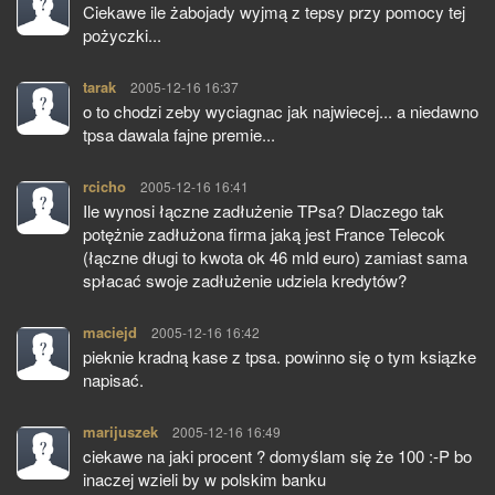
Ciekawe ile żabojady wyjmą z tepsy przy pomocy tej
pożyczki...
tarak
pisze:
2005-12-16 16:37
o to chodzi zeby wyciagnac jak najwiecej... a niedawno
tpsa dawala fajne premie...
rcicho
pisze:
2005-12-16 16:41
Ile wynosi łączne zadłużenie TPsa? Dlaczego tak
potężnie zadłużona firma jaką jest France Telecok
(łączne długi to kwota ok 46 mld euro) zamiast sama
spłacać swoje zadłużenie udziela kredytów?
maciejd
pisze:
2005-12-16 16:42
pieknie kradną kase z tpsa. powinno się o tym ksiązke
napisać.
marijuszek
pisze:
2005-12-16 16:49
ciekawe na jaki procent ? domyślam się że 100 :-P bo
inaczej wzieli by w polskim banku