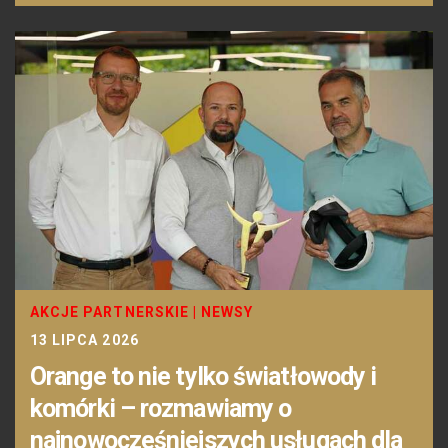
AKCJE PARTNERSKIE
|
NEWSY
13 LIPCA 2026
Orange to nie tylko światłowody i
komórki – rozmawiamy o
najnowocześniejszych usługach dla