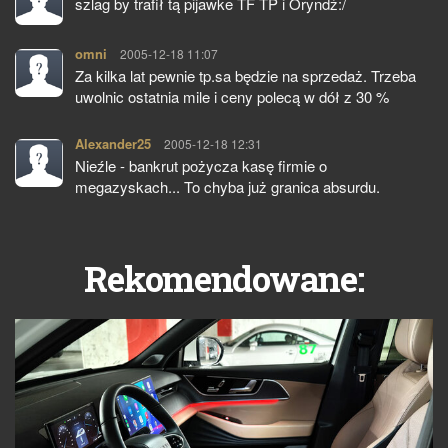
szlag by trafił tą pijawke TF TP i Oryndż:/
omni
pisze:
2005-12-18 11:07
Za kilka lat pewnie tp.sa będzie na sprzedaż. Trzeba
uwolnic ostatnia mile i ceny polecą w dół z 30 %
Alexander25
pisze:
2005-12-18 12:31
Nieźle - bankrut pożycza kasę firmie o
megazyskach... To chyba już granica absurdu.
Rekomendowane: