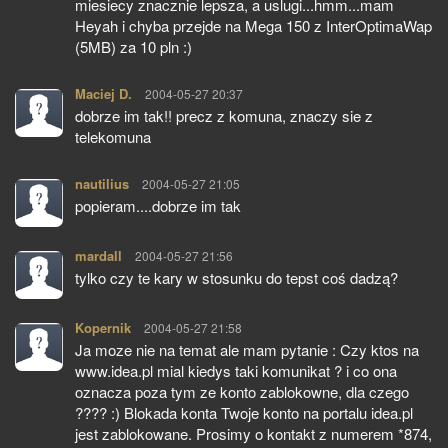
miesiecy znacznie lepsza, a uslugi...hmm...mam
Heyah i chyba przejde na Mega 150 z InterOptimaWap
(5MB) za 10 pln :)
Maciej D.
pisze:
2004-05-27 20:37
dobrze im tak!! precz z komuna, znaczy sie z
telekomuna
nautilius
pisze:
2004-05-27 21:05
popieram....dobrze im tak
mardall
pisze:
2004-05-27 21:56
tylko czy te kary w stosunku do tepst coś dadzą?
Kopernik
pisze:
2004-05-27 21:58
Ja moze nie na temat ale mam pytanie : Czy ktos na
www.idea.pl mial kiedys taki komunikat ? i co ona
oznacza poza tym ze konto zablokowne, dla czego
???? :) Blokada konta Twoje konto na portalu idea.pl
jest zablokowane. Prosimy o kontakt z numerem *874,