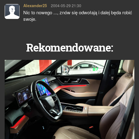
Alexander25
pisze:
2004-05-29 21:30
Nic to nowego ..., znów się odwołają i dalej będa robić
swoje.
Rekomendowane: