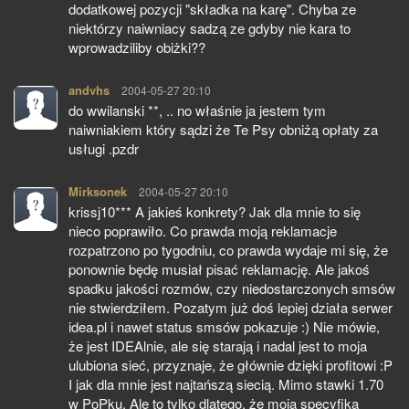
dodatkowej pozycji "składka na karę". Chyba ze
niektórzy naiwniacy sadzą ze gdyby nie kara to
wprowadziliby obiżki??
andvhs
pisze:
2004-05-27 20:10
do wwilanski **, .. no właśnie ja jestem tym
naiwniakiem który sądzi że Te Psy obniżą opłaty za
usługi .pzdr
Mirksonek
pisze:
2004-05-27 20:10
krissj10*** A jakieś konkrety? Jak dla mnie to się
nieco poprawiło. Co prawda moją reklamacje
rozpatrzono po tygodniu, co prawda wydaje mi się, że
ponownie będę musiał pisać reklamację. Ale jakoś
spadku jakości rozmów, czy niedostarczonych smsów
nie stwierdziłem. Pozatym już doś lepiej działa serwer
idea.pl i nawet status smsów pokazuje :) Nie mówie,
że jest IDEAlnie, ale się starają i nadal jest to moja
ulubiona sieć, przyznaje, że głównie dzięki profitowi :P
I jak dla mnie jest najtańszą siecią. Mimo stawki 1.70
w PoPku. Ale to tylko dlatego, że moja specyfika