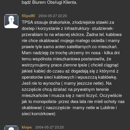
bądź Biurem Obsługi Klienta.
filips90
pisze:
2004-05-27 22:20
TPSA stosuje drakońskie, złodziejskie stawki za
dostep i korzystanie z infrastruktury- studzienek-
przerabiam to na własnej skórze. Żadna tel. kablowa
nie chce okablować mojego małego osiedla i mamy
prawie tyle samo anten satelitarnych co mieszkań.
Mam nadzieję że trochę utrzemy im nosa - kilka dni
temu wspólnota mieszkaniowa postanowiła, że
wstrzymujemy prace ziemne tpsie ( chcieli ciągnąć
jakieś kable) do czasu aż dogadają się z którymś z
operatorów sieci kablowych i wpuszczą kablówkę.
Jesli nie to wynocha ( mamy jeszcze netie). Na
szczęście chcą działać na prywatnym terenie
mieszkańców i musza się z nami liczyć. Oczywiście
jak to monopolista- przez dwa lata nie mieli ochoty nas
okablować ( naszczęście- mamy netie w Lublinie i
sieci komórkowe)
klops
pisze:
2004-05-27 23:20