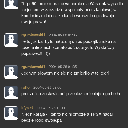
*filips90: moje moralne wsparcie dla Was (tak wypadlo
ze jestem w zarzadzie wspolnoty mieszkaniowej w
kamienicy). dobrze ze ludzie wreszcie egzekwuja
swoje prawa!
rgumkowski1
pisze:
2004-05-28 01:35
Ile to już kar było nałożonych od początku roku na
tpse, a ile z nich zostało odrzuconych. Wystarczy
popatrzeć!!! :)))
rgumkowski1
pisze:
2004-05-28 01:35
Jednym słowem nic się nie zmieniło w tej teorii.
rollo
pisze:
2004-05-28 02:00
prosze ich zostawic oni przeciez zmieniaja logo he he
kfysiek
pisze:
2004-05-28 10:11
Niech karaja - i tak to nic ni omoze a TPSA nadal
bedzie robic swoje.pa