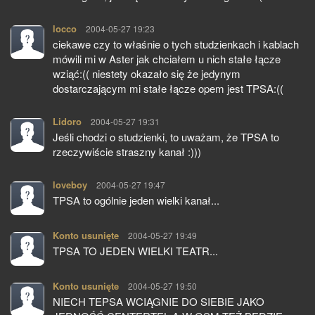
locco
pisze:
2004-05-27 19:23
ciekawe czy to właśnie o tych studzienkach i kablach
mówili mi w Aster jak chciałem u nich stałe łącze
wziąć:(( niestety okazało się że jedynym
dostarczającym mi stałe łącze opem jest TPSA:((
Lidoro
pisze:
2004-05-27 19:31
Jeśli chodzi o studzienki, to uważam, że TPSA to
rzeczywiście straszny kanał :)))
loveboy
pisze:
2004-05-27 19:47
TPSA to ogólnie jeden wielki kanał...
Konto usunięte
pisze:
2004-05-27 19:49
TPSA TO JEDEN WIELKI TEATR...
Konto usunięte
pisze:
2004-05-27 19:50
NIECH TEPSA WCIĄGNIE DO SIEBIE JAKO