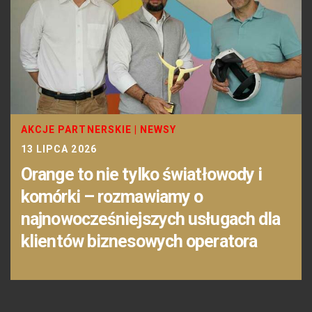
AKCJE PARTNERSKIE
|
NEWSY
13 LIPCA 2026
Orange to nie tylko światłowody i
komórki – rozmawiamy o
najnowocześniejszych usługach dla
klientów biznesowych operatora