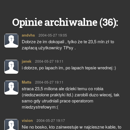
36
Opinie archiwalne (
):
andvhs
pisze:
2004-05-27 19:05
Dobrze że im dokopali , tylko że te 23,5 mln zł to
zapłacą użytkownicy TPsy .
janek
pisze:
2004-05-27 19:11
i dobrze, po lapach im, po lapach tepsie wrednej :)
Matts
pisze:
2004-05-27 19:11
straca 23,5 miliona ale dzieki temu co robia
(niedozwolone praktyki itd.) zarobili duzo wiecej, tak
samo gdy utrudniali prace operatorom
miedzystrefowym:(
vision
pisze:
2004-05-27 19:17
Nie no bosko, kto zainwestuje w najcieszne kable, to