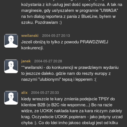
kożystania z ich usług jest dość specyficzna. A tak na
marginesie, gdy usłyszałem w programie "UWAGA"
na tvn dialog reportera z pania z BlueLine, byłem w
szoku. Pozdrawiam :)
wwilanski
pisze:
2004-05-27 20:13
Jezeli obniżą to tylko z powodu PRAWDZIWEJ
konkurencji.
janek
pisze:
2004-05-27 20:28
**wwilanski - do konkurencji w prawdziwym wydaniu
to jeszcze daleko. gdzie nam do reszty europy z
naszymi "ulubionymi" tepsą i lepperem :(
alix
pisze:
2004-05-27 20:33
kiedy wreszcie te kary zmienia podejscie TPSY do
klientow B2B (o B2C nie wspomne...) Bo na razie
widze, ze UOKiK naklada kare za kara niczym zaklety
krag. Oczywiscie UOKiK popieram - jako jedyny urzad
chyba :). Co do Idei imho jakosc obslugi jest od kilku