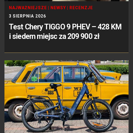
NAJWAŻNIEJSZE
|
NEWSY
|
RECENZJE
3 SIERPNIA 2026
Test Chery TIGGO 9 PHEV – 428 KM
i siedem miejsc za 209 900 zł