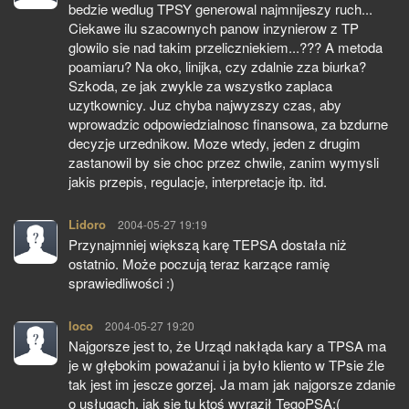
bedzie wedlug TPSY generowal najmnijeszy ruch...
Ciekawe ilu szacownych panow inzynierow z TP
glowilo sie nad takim przeliczniekiem...??? A metoda
poamiaru? Na oko, linijka, czy zdalnie zza biurka?
Szkoda, ze jak zwykle za wszystko zaplaca
uzytkownicy. Juz chyba najwyzszy czas, aby
wprowadzic odpowiedzialnosc finansowa, za bzdurne
decyzje urzednikow. Moze wtedy, jeden z drugim
zastanowil by sie choc przez chwile, zanim wymysli
jakis przepis, regulacje, interpretacje itp. itd.
Lidoro
pisze:
2004-05-27 19:19
Przynajmniej większą karę TEPSA dostała niż
ostatnio. Może poczują teraz karzące ramię
sprawiedliwości :)
loco
pisze:
2004-05-27 19:20
Najgorsze jest to, że Urząd nakłąda kary a TPSA ma
je w głębokim poważanui i ja było kliento w TPsie źle
tak jest im jescze gorzej. Ja mam jak najgorsze zdanie
o usługach, jak się tu ktoś wyraził TegoPSA:(