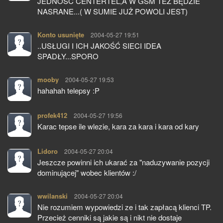
JEDNOŚĆ CENTERTEL,A W GSM TEŻ BĘDZIE
NASRANE...( W SUMIE JUŻ POWOLI JEST)
Konto usunięte
pisze:
2004-05-27 19:51
..USŁUGI I ICH JAKOŚĆ SIECI IDEA
SPADŁY...SPORO
mooby
pisze:
2004-05-27 19:53
hahahah telepsy :P
profek412
pisze:
2004-05-27 19:56
Karac tepse ile wlezie, kara za kara i kara od kary
Lidoro
pisze:
2004-05-27 20:04
Jeszcze powinni ich ukarać za "naduzywanie pozycji
dominującej" wobec klientów :/
wwilanski
pisze:
2004-05-27 20:04
Nie rozumiem wypowiedzi ze i tak zapłacą klienci TP.
Przecież cenniki są jakie są i nikt nie dostaje