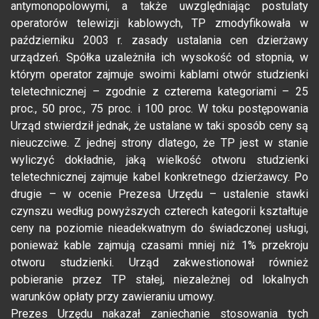
antymonopolowymi, a także uwzględniając postulaty
operatorów telewizji kablowych, TP zmodyfikowała w
październiku 2003 r. zasady ustalania cen dzierżawy
urządzeń. Spółka uzależniła ich wysokość od stopnia, w
którym operator zajmuje swoimi kablami otwór studzienki
teletechnicznej – zgodnie z czterema kategoriami – 25
proc., 50 proc., 75 proc. i 100 proc. W toku postępowania
Urząd stwierdził jednak, że ustalane w taki sposób ceny są
nieuczciwe. Z jednej strony dlatego, że TP jest w stanie
wyliczyć dokładnie, jaką wielkość otworu studzienki
teletechnicznej zajmuje kabel konkretnego dzierżawcy. Po
drugie – w ocenie Prezesa Urzędu – ustalenie stawki
czynszu według powyższych czterech kategorii kształtuje
ceny na poziomie nieadekwatnym do świadczonej usługi,
ponieważ kable zajmują czasami mniej niż 1% przekroju
otworu studzienki. Urząd zakwestionował również
pobieranie przez TP stałej, niezależnej od lokalnych
warunków opłaty przy zawieraniu umowy.
Prezes Urzędu nakazał zaniechanie stosowania tych