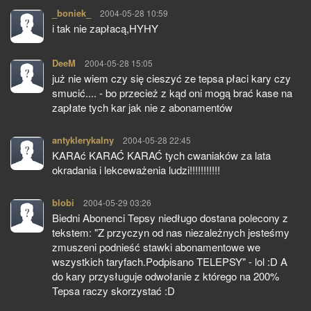
_boniek_
pisze:
2004-05-28 10:59
i tak nie zapłacą,HYHY
DeeM
pisze:
2004-05-28 15:05
już nie wiem czy się cieszyć ze tepsa płaci kary czy
smucić.... - bo przecież z kąd oni mogą brać kase na
zapłate tych kar jak nie z abonamentów
antyklerykalny
pisze:
2004-05-28 22:45
KARAć KARAĆ KARAĆ tych cwaniaków za lata
okradania i lekceważenia ludzi!!!!!!!!!!!
blobi
pisze:
2004-05-29 03:26
Biedni Abonenci Tepsy niedługo dostana polecony z
tekstem: "Z przyczyn od nas niezależnych jesteśmy
zmuszeni podnieść stawki abonamentowe we
wszystkich taryfach.Podpisano TELEPSY" - lol :D A
do kary przysługuje odwołanie z którego na 200%
Tepsa raczy skorzystać :D