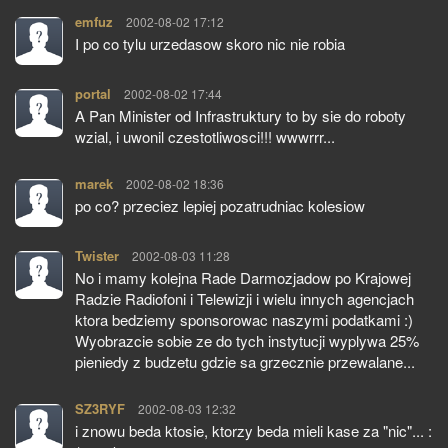
emfuz
pisze:
2002-08-02 17:12
I po co tylu urzedasow skoro nic nie robia
portal
pisze:
2002-08-02 17:44
A Pan Minister od Infrastruktury to by sie do roboty
wzial, i uwonil czestotliwosci!!! wwwrrr...
marek
pisze:
2002-08-02 18:36
po co? przeciez lepiej pozatrudniac kolesiow
Twister
pisze:
2002-08-03 11:28
No i mamy kolejna Rade Darmozjadow po Krajowej
Radzie Radiofoni i Telewizji i wielu innych agencjach
ktora bedziemy sponsorowac naszymi podatkami :)
Wyobrazcie sobie ze do tych instytucji wyplywa 25%
pieniedy z budzetu gdzie sa grzecznie przewalane...
SZ3RYF
pisze:
2002-08-03 12:32
i znowu beda ktosie, ktorzy beda mieli kase za "nic"... :