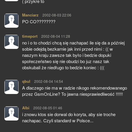
( przykre to
Manciarz
pisze:
2002-08-03 22:06
PO CO????????
timeport
pisze:
2002-08-04 11:28
no i o to chodzi chcą się nachapać ile się da a później
sobie odejdą bezkarnie jak inni przed nimi : (( w
naszym kraju zawsze tak było i bedzie dopuki
społeczeństwo się nie obudzi bo juz nasz tak
obskubali że niedługo to bedzie koniec : (((
qbul
pisze:
2002-08-04 14:54
A dlaczego nie ma w radzie nikogo rekomendowanego
przez GsmOnLine? To jawna niesprawiedliwość !!!!!!
Albi
pisze:
2002-08-05 01:46
i znowu ktos sie dorwal do koryta, aby sie troche
nachapac. Czyli standard w Polsce...