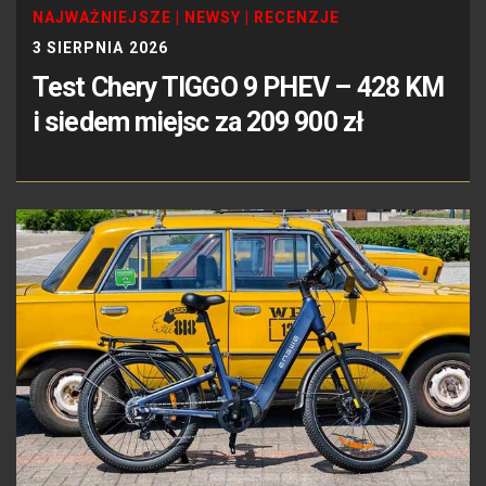
NAJWAŻNIEJSZE
|
NEWSY
|
RECENZJE
3 SIERPNIA 2026
Test Chery TIGGO 9 PHEV – 428 KM
i siedem miejsc za 209 900 zł