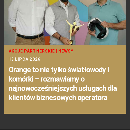
AKCJE PARTNERSKIE
|
NEWSY
13 LIPCA 2026
Orange to nie tylko światłowody i
komórki – rozmawiamy o
najnowocześniejszych usługach dla
klientów biznesowych operatora