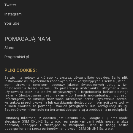
Twitter
Instagram
YouTube
POMAGAJĄ NAM:
Siteor
Programiści.pl
PLIKI COOKIES:
Serwis internetowy, z którego korzystasz, używa plików cookies. Są to pliki
instalowane w urządzeniach końcowych osób korzystających z serwisu, w celu
administrowania serwisem, poprawy jakości świadczonych usług w tym
dostosowania treści serwisu do preferencji użytkownika, utrzymania sesji
użytkownika oraz dla celów statystycznych i targetowania behawioralnego
reklamy (dostosowania treści reklamy do Twoich indywidualnych potrzeb).
Informujemy, że istnieje możliwość określenia przez użytkownika serwisu
warunków przechowywania lub uzyskiwania dostępu do informacji zawartych w
plikach cookies za pomocą ustawień przeglądarki lub konfiguracji usługi.
Szczegółowe informacje na ten temat dostępne są u producenta przeglądarki.
Odbiorcą informacji z cookies jest Gemius S.A., Google LLC, oraz spółki
zlecające GSM ONLINE Sp. z o.o. realizację kampanii reklamowej, a także
podmioty badające i zliczające tę kampanię. Dane te mogą zostać
udostępnione na rzecz partnerów handlowych
GSM ONLINE Sp. z o.o.