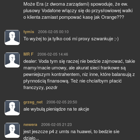
Może Era (z dwoma zarządami) spowoduje, że ew.
plusowy Vodafone włączy się do przysłowiowej walki
o klienta zamiast pompować kasę jak Orange???
tymis
pisze:
2006-02-05 00:10
To wyżej to ja tylko coś mi proxy szwankuje ;-)
MR F
pisze:
2006-02-05 14:46
dealer: Voda tym się raczej nie bedzie zajmować, takie
mamy/macie umowy, ale akurat sieci frankowe są
pewniejszym kontrahentem, niz inne, które balansują z
płynnością finansową. Też nie chciałbym płacić
franczyzy, pozdr
grzeg_net
pisze:
2006-02-05 20:50
ale wybulą pieniądze na te akcje
newera
pisze:
2006-02-05 21:23
jest jeszcze p4 z umts na huawei, to bedzie sie
dzialo...