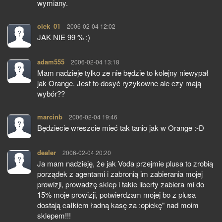
wymiany.
olek_01
pisze:
2006-02-04 12:02
JAK NIE 99 % :)
adam555
pisze:
2006-02-04 13:18
Mam nadzieje tylko ze nie będzie to kolejny niewypał
jak Orange. Jest to dosyć ryzykowne ale czy mają
wybór??
marcinb
pisze:
2006-02-04 19:46
Będziecie wreszcie mieć tak tanio jak w Orange :-D
dealer
pisze:
2006-02-04 20:20
Ja mam nadzieję, że jak Voda przejmie plusa to zrobią
porządek z agentami i zabronią im zabierania mojej
prowizji, prowadzę sklep i takie liberty zabiera mi do
15% moje prowizji, potwierdzam mojej bo z plusa
dostają całkiem ładną kasę za :opiekę" nad moim
sklepem!!!