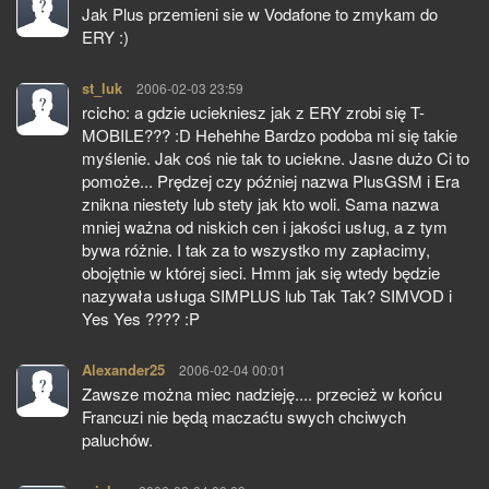
Jak Plus przemieni sie w Vodafone to zmykam do
ERY :)
st_luk
pisze:
2006-02-03 23:59
rcicho: a gdzie uciekniesz jak z ERY zrobi się T-
MOBILE??? :D Hehehhe Bardzo podoba mi się takie
myślenie. Jak coś nie tak to uciekne. Jasne dużo Ci to
pomoże... Prędzej czy później nazwa PlusGSM i Era
znikna niestety lub stety jak kto woli. Sama nazwa
mniej ważna od niskich cen i jakości usług, a z tym
bywa różnie. I tak za to wszystko my zapłacimy,
obojętnie w której sieci. Hmm jak się wtedy będzie
nazywała usługa SIMPLUS lub Tak Tak? SIMVOD i
Yes Yes ???? :P
Alexander25
pisze:
2006-02-04 00:01
Zawsze można miec nadzieję.... przecież w końcu
Francuzi nie będą maczaćtu swych chciwych
paluchów.