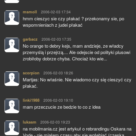
msmoll
pisze:
2006-02-03 17:34
hmm cieszyc sie czy płakać ? przekonamy sie, po
wspomnieniach z judei płakać
garbacz
pisze:
2006-02-03 17:35
No orange to debry kejs, mam andzieje, ze władcy
przemyślą i przejrzą.... Ale odejscie od polityki plusowi
zrobiłoby dobrze chyba. Chociaż kto wie...
scorpion
pisze:
2006-02-03 18:26
Martjas: No właśnie. Nie wiadomo czy się cieszyć czy
płakać.
linki1988
pisze:
2006-02-03 19:10
mam przeczucie ze bedzie to co z idea
lukasm
pisze:
2006-02-03 19:23
na mobilmania.cz jest artykuł o rebrandingu Oskara na
Vode - nie miałem czasu aby się wgłębiać (czeska