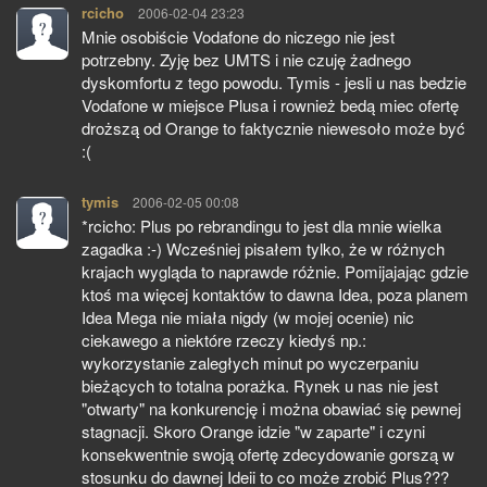
rcicho
pisze:
2006-02-04 23:23
Mnie osobiście Vodafone do niczego nie jest
potrzebny. Zyję bez UMTS i nie czuję żadnego
dyskomfortu z tego powodu. Tymis - jesli u nas bedzie
Vodafone w miejsce Plusa i rownież bedą miec ofertę
droższą od Orange to faktycznie niewesoło może być
:(
tymis
pisze:
2006-02-05 00:08
*rcicho: Plus po rebrandingu to jest dla mnie wielka
zagadka :-) Wcześniej pisałem tylko, że w różnych
krajach wygląda to naprawde różnie. Pomijajając gdzie
ktoś ma więcej kontaktów to dawna Idea, poza planem
Idea Mega nie miała nigdy (w mojej ocenie) nic
ciekawego a niektóre rzeczy kiedyś np.:
wykorzystanie zaległych minut po wyczerpaniu
bieżących to totalna porażka. Rynek u nas nie jest
"otwarty" na konkurencję i można obawiać się pewnej
stagnacji. Skoro Orange idzie "w zaparte" i czyni
konsekwentnie swoją ofertę zdecydowanie gorszą w
stosunku do dawnej Ideii to co może zrobić Plus???