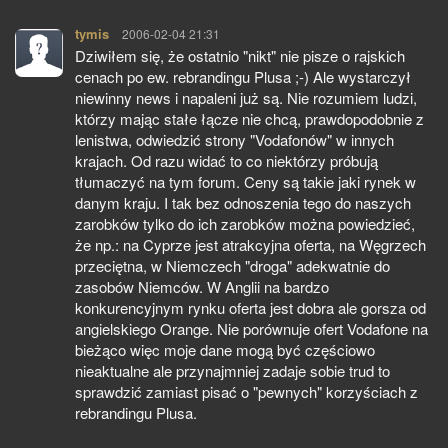
tymis
pisze:
2006-02-04 21:31
Dziwiłem się, że ostatnio "nikt" nie pisze o rajskich
cenach po ew. rebrandingu Plusa ;-) Ale wystarczył
niewinny news i napaleni już są. Nie rozumiem ludzi,
którzy mając stałe łącze nie chcą, prawdopodobnie z
lenistwa, odwiedzić strony "Vodafonów" w innych
krajach. Od razu widać to co niektórzy próbują
tłumaczyć na tym forum. Ceny są takie jaki rynek w
danym kraju. I tak bez odnoszenia tego do naszych
zarobków tylko do ich zarobków można powiedzieć,
że np.: na Cyprze jest atrakcyjna oferta, na Węgrzech
przeciętna, w Niemczech "droga" adekwatnie do
zasobów Niemców. W Anglii na bardzo
konkurencyjnym rynku oferta jest dobra ale gorsza od
angielskiego Orange. Nie porównuje ofert Vodafone na
bieżąco więc moje dane mogą być częściowo
nieaktualne ale przynajmniej zadaje sobie trud to
sprawdzić zamiast pisać o "pewnych" korzyściach z
rebrandingu Plusa.