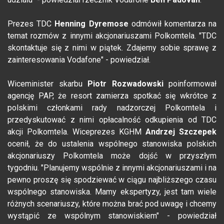
Prezes TDC
Henning Dyremose
odmówił komentarza na
temat rozmów z innymi akcjonariuszami Polkomtela. "TDC
skontaktuje się z nimi w piątek. Zdajemy sobie sprawę z
zainteresowania Vodafone" - powiedział.
Wiceminister skarbu
Piotr Rozwadowski
poinformował
agencję PAP, że resort zamierza spotkać się wkrótce z
polskimi członkami rady nadzorczej Polkomtela i
przedyskutować z nimi opłacalność odkupienia od TDC
akcji Polkomtela. Wiceprezes KGHM
Andrzej Szczepek
ocenił, że do ustalenia wspólnego stanowiska polskich
akcjonariuszy Polkomtela może dojść w przyszłym
tygodniu. "Planujemy wspólnie z innymi akcjonariuszami i na
pewno proszę się spodziewać w ciągu najbliższego czasu
wspólnego stanowiska. Mamy ekspertyzy, jest tam wiele
różnych scenariuszy, które można brać pod uwagę i chcemy
wystąpić ze wspólnym stanowiskiem" - powiedział