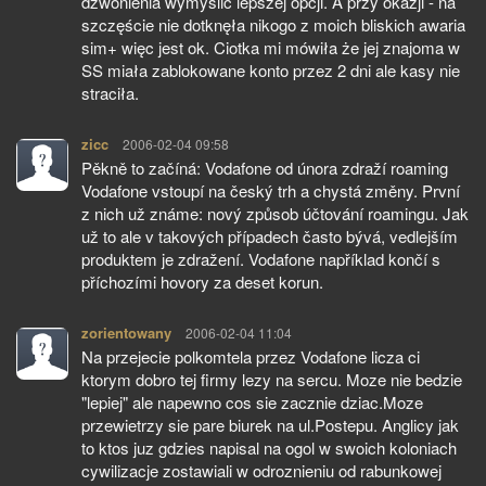
dzwonienia wymyślić lepszej opcji. A przy okazji - na
szczęście nie dotknęła nikogo z moich bliskich awaria
sim+ więc jest ok. Ciotka mi mówiła że jej znajoma w
SS miała zablokowane konto przez 2 dni ale kasy nie
straciła.
zicc
pisze:
2006-02-04 09:58
Pěkně to začíná: Vodafone od února zdraží roaming
Vodafone vstoupí na český trh a chystá změny. První
z nich už známe: nový způsob účtování roamingu. Jak
už to ale v takových případech často bývá, vedlejším
produktem je zdražení. Vodafone například končí s
příchozími hovory za deset korun.
zorientowany
pisze:
2006-02-04 11:04
Na przejecie polkomtela przez Vodafone licza ci
ktorym dobro tej firmy lezy na sercu. Moze nie bedzie
"lepiej" ale napewno cos sie zacznie dziac.Moze
przewietrzy sie pare biurek na ul.Postepu. Anglicy jak
to ktos juz gdzies napisal na ogol w swoich koloniach
cywilizacje zostawiali w odroznieniu od rabunkowej