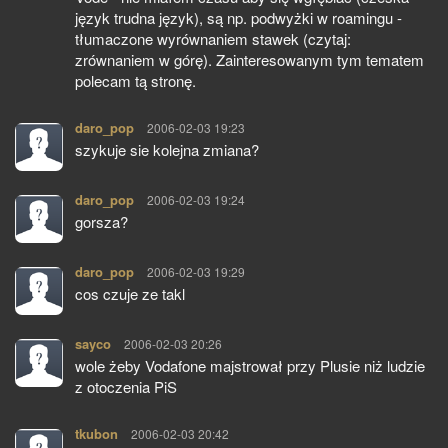
język trudna język), są np. podwyżki w roamingu -
tłumaczone wyrównaniem stawek (czytaj:
zrównaniem w górę). Zainteresowanym tym tematem
polecam tą stronę.
daro_pop
pisze:
2006-02-03 19:23
szykuje sie kolejna zmiana?
daro_pop
pisze:
2006-02-03 19:24
gorsza?
daro_pop
pisze:
2006-02-03 19:29
cos czuje ze takl
sayco
pisze:
2006-02-03 20:26
wole żeby Vodafone majstrował przy Plusie niż ludzie
z otoczenia PiS
tkubon
pisze:
2006-02-03 20:42