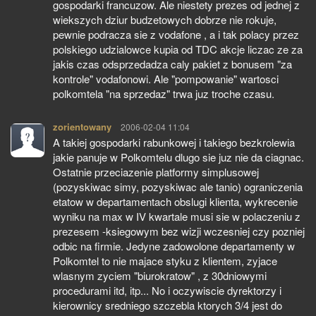
gospodarki francuzow. Ale niestety prezes od jednej z
wiekszych dziur budzetowych dobrze nie rokuje,
pewnie podracza sie z vodafone , a i tak polacy przez
polskiego udzialowce kupia od TDC akcje liczac ze za
jakis czas odsprzedadza caly pakiet z bonusem "za
kontrole" vodafonowi. Ale "pompowanie" wartosci
polkomtela "na sprzedaz" trwa juz troche czasu.
zorientowany
pisze:
2006-02-04 11:04
A takiej gospodarki rabunkowej i takiego bezkrolewia
jakie panuje w Polkomtelu dlugo sie juz nie da ciagnac.
Ostatnie przeciazenie platformy simplusowej
(pozyskiwac simy, pozyskiwac ale tanio) ograniczenia
etatow w departamentach obslugi klienta, wykrecenie
wyniku na max w IV kwartale musi sie w polaczeniu z
prezesem -ksiegowym bez wizji wczesniej czy pozniej
odbic na firmie. Jedyne zadowolone departamenty w
Polkomtel to nie majace styku z klientem, zyjace
wlasnym zyciem "biurokratow" , z 30dniowymi
procedurami itd, itp... No i oczywiscie dyrektorzy i
kierownicy sredniego szczebla ktorych 3/4 jest do