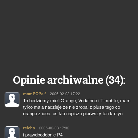
34
Opinie archiwalne (
):
mamPOPa:/
pisze:
2006-02-03 17:22
To bedziemy mieli Orange, Vodafone i T-mobile, mam
tylko mala nadzieje ze nie zrobai z plusa tego co
orange z idea. ps kto napisze pierwszy ten kretyn
rcicho
pisze:
2006-02-03 17:32
i prawdpodobnie P4