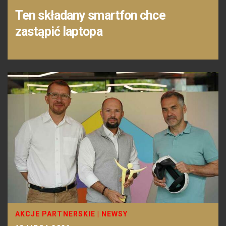
Ten składany smartfon chce
zastąpić laptopa
AKCJE PARTNERSKIE
|
NEWSY