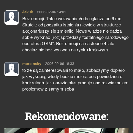
Jakub
pisze:
2006-02-06 14:01
Bez emocji. Takie wezwania Voda oglasza co 6 mc.
Skutek: od poczatku istnienia niewiele w strukturze
akcjonariuszy sie zmienilo. Nowe wladze nie dadza
sobie wytknac (roz)sprzedazy "ostatniego narodowego
operatora GSM". Bez emocji na nastepne 4 lata
chociaz nie bez wyzwan na rynku krajowym.
marcinsky
pisze:
2006-02-06 18:33
to ze są zainteresowani to mało, zobaczymy dopiero
jak wykupią, wtedy bedzie mozna cos powiedziec o
konkretach. jak narazie plus pracuje nad rozwiazaniem
problemow z samym soba
Rekomendowane: