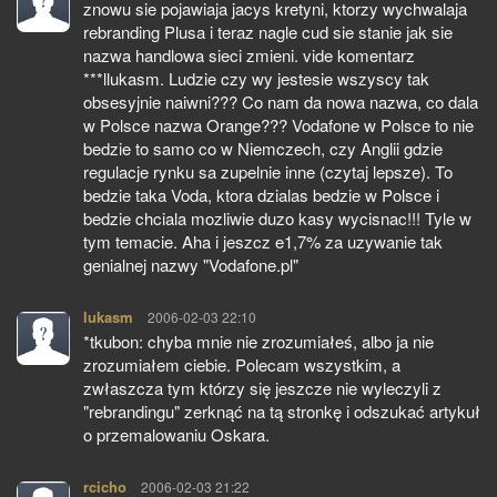
znowu sie pojawiaja jacys kretyni, ktorzy wychwalaja
rebranding Plusa i teraz nagle cud sie stanie jak sie
nazwa handlowa sieci zmieni. vide komentarz
***llukasm. Ludzie czy wy jestesie wszyscy tak
obsesyjnie naiwni??? Co nam da nowa nazwa, co dala
w Polsce nazwa Orange??? Vodafone w Polsce to nie
bedzie to samo co w Niemczech, czy Anglii gdzie
regulacje rynku sa zupelnie inne (czytaj lepsze). To
bedzie taka Voda, ktora dzialas bedzie w Polsce i
bedzie chciala mozliwie duzo kasy wycisnac!!! Tyle w
tym temacie. Aha i jeszcz e1,7% za uzywanie tak
genialnej nazwy "Vodafone.pl"
lukasm
pisze:
2006-02-03 22:10
*tkubon: chyba mnie nie zrozumiałeś, albo ja nie
zrozumiałem ciebie. Polecam wszystkim, a
zwłaszcza tym którzy się jeszcze nie wyleczyli z
"rebrandingu" zerknąć na tą stronkę i odszukać artykuł
o przemalowaniu Oskara.
rcicho
pisze:
2006-02-03 21:22