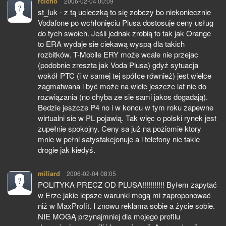
rcicho
pisze:
2006-02-04 00:09
st_luk - z tą ucieczką to się zobczy bo niekoniecznie
Vodafone po wchłonięciu Plusa dostosuje ceny usług
do tych swoich. Jeśli jednak zrobią to tak jak Orange
to ERA wydaje sie ciekawą wyspą dla takich
rozbitków. T-Mobile ERY może wcale nie przejac
(podobnie zreszta jak Voda Plusa) gdyż sytuacja
wokół PTC (i w samej tej spółce również) jest wielce
zagmatwana i być może na wiele jeszcze lat nie do
rozwiązania (no chyba ze sie sami jakos dogadają).
Bedzie jeszcze P4 no i w koncu w tym roku zapewne
wirtualni sie w PL pojawią. Tak więc o polski rynek jest
zupełnie spokojny. Ceny sa już na poziomie ktory
mnie w pełni satysfakcjonuje a i telefony nie takie
drogie jak kiedyś.
miliard
pisze:
2006-02-04 08:05
POLITYKA PRECZ OD PLUSA!!!!!!!!!!! Byłem zapytać
w Erze jakie lepsze warunki mogą mi zaproponować
niż w MaxProfit. I znowu reklama sobie a życie sobie.
NIE MOGĄ przynajmniej dla mojego profilu