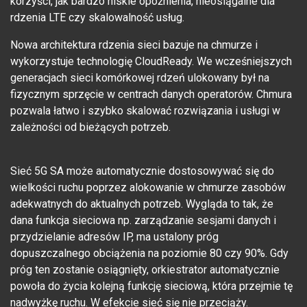
korzyści, jak bardzo niskie opóźnienia, nieosiągalne dla
rdzenia LTE czy skalowalność usług.
Nowa architektura rdzenia sieci bazuje na chmurze i
wykorzystuje technologię CloudReady. We wcześniejszych
generacjach sieci komórkowej rdzeń ulokowany był na
fizycznym sprzęcie w centrach danych operatorów. Chmura
pozwala łatwo i szybko skalować rozwiązania i usługi w
zależności od bieżących potrzeb.
Sieć 5G SA może automatycznie dostosowywać się do
wielkości ruchu poprzez alokowanie w chmurze zasobów
adekwatnych do aktualnych potrzeb. Wygląda to tak, że
dana funkcja sieciowa np. zarządzanie sesjami danych i
przydzielanie adresów IP, ma ustalony próg
dopuszczalnego obciążenia na poziomie 80 czy 90%. Gdy
próg ten zostanie osiągnięty, orkiestrator automatycznie
powoła do życia kolejną funkcję sieciową, która przejmie tę
nadwyżkę ruchu. W efekcie sieć się nie przeciąży.