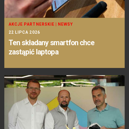
AKCJE PARTNERSKIE
|
NEWSY
22 LIPCA 2026
Ten składany smartfon chce
zastąpić laptopa