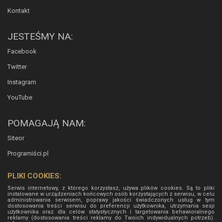
Kontakt
JESTEŚMY NA:
Facebook
Twitter
Instagram
YouTube
POMAGAJĄ NAM:
Siteor
Programiści.pl
PLIKI COOKIES:
Serwis internetowy, z którego korzystasz, używa plików cookies. Są to pliki
instalowane w urządzeniach końcowych osób korzystających z serwisu, w celu
administrowania serwisem, poprawy jakości świadczonych usług w tym
dostosowania treści serwisu do preferencji użytkownika, utrzymania sesji
użytkownika oraz dla celów statystycznych i targetowania behawioralnego
reklamy (dostosowania treści reklamy do Twoich indywidualnych potrzeb).