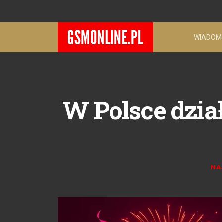
WIADOM
W Polsce dział
NA