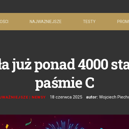
OŚCI
NAJWAŻNIEJSZE
TESTY
PROM
a już ponad 4000 st
paśmie C
18 czerwca 2025
autor:
Wojciech Piech
JWAŻNIEJSZE
|
NEWSY