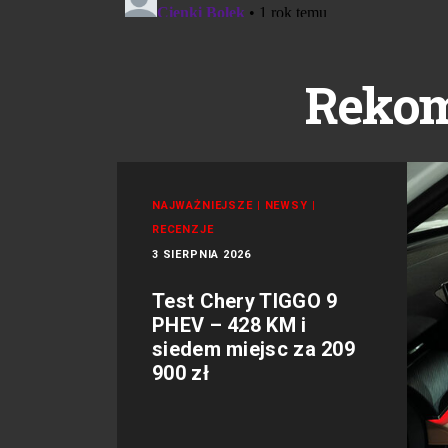
Reko
NAJWAŻNIEJSZE
|
NEWSY
|
RECENZJE
3 SIERPNIA 2026
Test Chery TIGGO 9
PHEV – 428 KM i
siedem miejsc za 209
900 zł