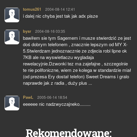
tomus261
pisze:
2004-08-14 12:41
i dalej nic chyba jest tak jak adx pisze
bysr
pisze:
2004-08-16 03:35
bawiłem sie tym Sagemem i musze stwierdzić ze jest
doś dobrym telefonem , znacznie lepszym od MY X-
5.Stwierdzam jednoznacznie ze zdjecia robi lipne ok
7KB ale na wyswietlaczu wygladaja
rewelacyjnie.Dzwonki tez ma zajefajne , szczegolnie
te nie polifoniczne, wiem ze kolega w standardzie miał
(od prezesa Ery dostał telefon) Sweet Dreams i gralo
naprawde jak z radia , duży plus ...
PawL
pisze:
2005-06-14 18:54
eeeeee nic nadzwyczajneko.........
Rekomendowane: