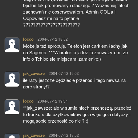
będzie tak promowany i dlaczego ? Wcześniej takich
zachowań nie obserwowałem. Admin GOL-a !
Odpowiesz mi na to pytanie
???????????????????????
locco
pisze:
2004-07-12 18:52
Może ja też spróbuję. Telefon jest całkiem ładny jak
na Sagema. ***Wibrator: o ja też to zauważyłem, że
info o Tchibo sie miejscami zamieniło:)
jak_zawsze
pisze:
2004-07-12 19:03
ile razy jeszcze będziecie przenosili tego newsa na
góre strony!?
locco
pisze:
2004-07-12 19:34
**jak_zawsze: ale w sumie niech przenoszą, przecież
to konkurs dla użytkowników gola więc gola dotyczy i
mogą sobie przenosić co nie ? ;)
jak_zawsze
pisze:
2004-07-12 19:52