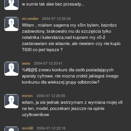
w sumie tak alee bez przesady...
mr.snake
pisze:
2004-07-12 20:34
Witam , miałem sagema my x5m bylem, bazrdzo
zadowolony, brakowało mu do szczęścia tylko
notatnika i kalendarza,nad kupnem my x5-2
zastanawiam sie wlasnie, ale niewiem czy nie kupic
T630 co jest lepsze ?
asss
pisze:
2004-07-12 20:41
%#$@$ znowu konkurs dla osób posiadających
aparaty cyfrowe. nie mozna zrobić jakiegoś innego
konkursu dla wiekszej grupy odbiorców?
miron
pisze:
2004-07-12 20:55
witam, ja sie jednak wstrzymam z wymiana mojej x6
na ten, model, poczekam jeszcze na opinie
uzytkownikow
mrc68
pisze:
2004-07-12 22:16