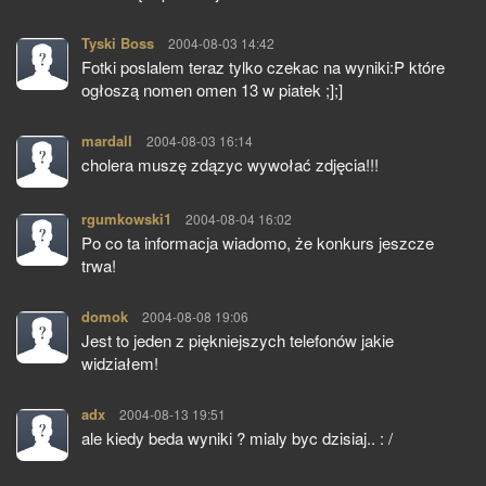
Tyski Boss
pisze:
2004-08-03 14:42
Fotki poslalem teraz tylko czekac na wyniki:P które
ogłoszą nomen omen 13 w piatek ;];]
mardall
pisze:
2004-08-03 16:14
cholera muszę zdązyc wywołać zdjęcia!!!
rgumkowski1
pisze:
2004-08-04 16:02
Po co ta informacja wiadomo, że konkurs jeszcze
trwa!
domok
pisze:
2004-08-08 19:06
Jest to jeden z piękniejszych telefonów jakie
widziałem!
adx
pisze:
2004-08-13 19:51
ale kiedy beda wyniki ? mialy byc dzisiaj.. : /