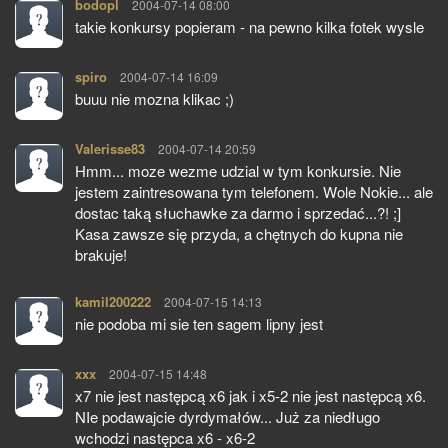
bodopl
pisze:
2004-07-14 08:00
takie konkursy popieram - na pewno kilka fotek wysle
spiro
pisze:
2004-07-14 16:09
buuu nie mozna klikac ;)
Valerisse83
pisze:
2004-07-14 20:59
Hmm... moze wezme udzial w tym konkursie. Nie
jestem zaintresowana tym telefonem. Wole Nokie... ale
dostac taką słuchawke za darmo i sprzedać...?! ;]
Kasa zawsze się przyda, a chętnych do kupna nie
brakuje!
kamil200222
pisze:
2004-07-15 14:13
nie podoba mi sie ten sagem lipny jest
xxx
pisze:
2004-07-15 14:48
x7 nie jest następcą x6 jak i x5-2 nie jest następcą x6.
NIe podawajcie dyrdymałów... Już za niedługo
wchodzi następca x6 - x6-2