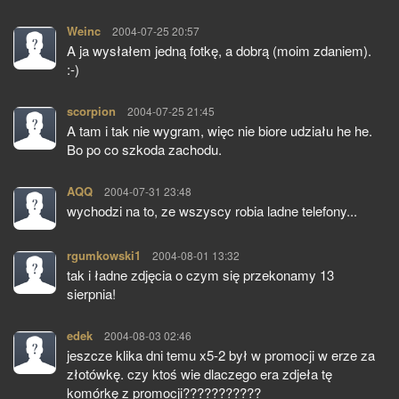
Weinc
pisze:
2004-07-25 20:57
A ja wysłałem jedną fotkę, a dobrą (moim zdaniem).
:-)
scorpion
pisze:
2004-07-25 21:45
A tam i tak nie wygram, więc nie biore udziału he he.
Bo po co szkoda zachodu.
AQQ
pisze:
2004-07-31 23:48
wychodzi na to, ze wszyscy robia ladne telefony...
rgumkowski1
pisze:
2004-08-01 13:32
tak i ładne zdjęcia o czym się przekonamy 13
sierpnia!
edek
pisze:
2004-08-03 02:46
jeszcze klika dni temu x5-2 był w promocji w erze za
złotówkę. czy ktoś wie dlaczego era zdjeła tę
komórkę z promocji???????????