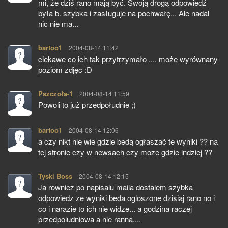
mi, że dziś rano mają być. Swoją drogą odpowiedź
była b. szybka i zasługuje na pochwałę... Ale nadal
nic nie ma...
bartoo1
pisze:
2004-08-14 11:42
ciekawe co ich tak przytrzymało .... może wyrównany
poziom zdjęc :D
Pszczoła-1
pisze:
2004-08-14 11:59
Powoli to już przedpołudnie ;)
bartoo1
pisze:
2004-08-14 12:06
a czy nikt nie wie gdzie bedą ogłaszać te wyniki ?? na
tej stronie czy w newsach czy moze gdzie indziej ??
Tyski Boss
pisze:
2004-08-14 12:15
Ja rowniez po napisaiu maila dostalem szybka
odpowiedz ze wyniki beda ogloszone dzisiaj rano no i
co i narazie to ich nie widze... a godzina raczej
przedpoludniowa a nie ranna....