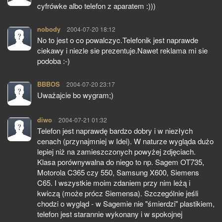
cyfrówke albo telefon z aparatem :)))
nobody
pisze:
2004-07-20 18:12
No to jest o co powalczyc.Telefonik jest naprawde
ciekawy i niezle sie prezentuje.Nawet reklama mi sie
podoba :-)
BBBOS
pisze:
2004-07-20 23:17
Uważajcie bo wygram;)
diwo
pisze:
2004-07-21 01:32
Telefon jest naprawdę bardzo dobry i w niezłych
cenach (przynajmniej w Idei). W naturze wygląda dużo
lepiej niż na zamieszczonych powyżej zdjęciach.
Klasa porównywalna do niego to np. Sagem OT735,
Motorola C365 czy 550, Samsung X600, Siemens
C65. I wszystkie moim zdaniem przy nim leżą i
kwiczą (może prócz Siemensa). Szczególnie jeśli
chodzi o wygląd - w Sagemie nie "śmierdzi" plastikiem,
telefon jest starannie wykonany i w spokojnej