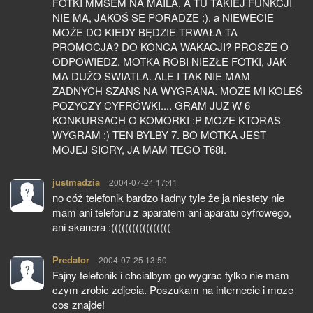
FOTKI MMSEM NA MAILA, A TU TAKIEJ FUNKCJI
NIE MA, JAKOŚ SE PORADZE :). a NIEWECIE
MOŻE DO KIEDY BĘDZIE TRWAŁA TA
PROMOCJA? DO KONCA WAKACJI? PROSZE O
ODPOWIEDZ. MOTKA ROBI NIEZŁE FOTKI, JAK
MA DUŻO SWIATLA. ALE I TAK NIE MAM
ZADNYCH SZANS NA WYGRANA. MOZE MI KOLEŚ
POZYCZY CYFRÓWKI.... GRAM JUZ W 6
KONKURSACH O KOMORKI :P MOZE KTORAS
WYGRAM :) TEN BYLBY 7. BO MOTKA JEST
MOJEJ SIORY, JA MAM TEGO T68I.
justmadzia
pisze:
2004-07-24 17:41
no cóż telefonik bardzo ładny tyle że ja niestety nie
mam ani telefonu z aparatem ani aparatu cyfrowego,
ani skanera :(((((((((((((((((
Predator
pisze:
2004-07-25 13:50
Fajny telefonik i chcialbym go wygrac tylko nie mam
czym zrobic zdjecia. Poszukam na internecie i moze
cos znajde!