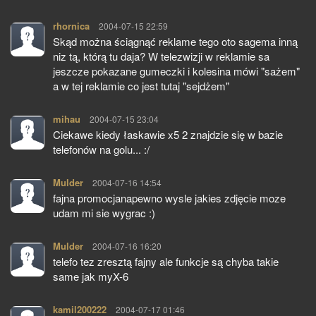
rhornica
pisze:
2004-07-15 22:59
Skąd można ściągnąć reklame tego oto sagema inną
niz tą, którą tu daja? W telezwizji w reklamie sa
jeszcze pokazane gumeczki i kolesina mówi "sażem"
a w tej reklamie co jest tutaj "sejdżem"
mihau
pisze:
2004-07-15 23:04
Ciekawe kiedy łaskawie x5 2 znajdzie się w bazie
telefonów na golu... :/
Mulder
pisze:
2004-07-16 14:54
fajna promocjanapewno wysle jakies zdjęcie moze
udam mi sie wygrac :)
Mulder
pisze:
2004-07-16 16:20
telefo tez zresztą fajny ale funkcje są chyba takie
same jak myX-6
kamil200222
pisze:
2004-07-17 01:46