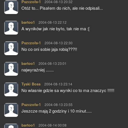
Pszczoła-1
pisze:
2004-08-13 20:32
Otóż to... Pisałem do nich, ale nie odpisali...
bartoo1
pisze:
2004-08-13 22:12
A wyników jak nie było, tak nie ma :[
Pszczoła-1
pisze:
2004-08-13 22:30
No co oni sobie jaja robią???!!
bartoo1
pisze:
2004-08-13 23:01
najwyraźniej .......
Tyski Boss
pisze:
2004-08-13 23:14
No wlasnie gdzie sa wyniki co to ma znaczyc !!!!!!
Pszczoła-1
pisze:
2004-08-13 23:55
Jeszcze mają 2 godziny i 10 minut.....
bartoo1
pisze:
2004-08-14 00:08