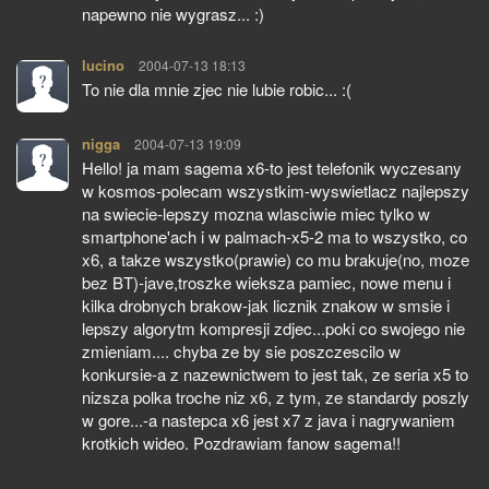
napewno nie wygrasz... :)
lucino
pisze:
2004-07-13 18:13
To nie dla mnie zjec nie lubie robic... :(
nigga
pisze:
2004-07-13 19:09
Hello! ja mam sagema x6-to jest telefonik wyczesany
w kosmos-polecam wszystkim-wyswietlacz najlepszy
na swiecie-lepszy mozna wlasciwie miec tylko w
smartphone'ach i w palmach-x5-2 ma to wszystko, co
x6, a takze wszystko(prawie) co mu brakuje(no, moze
bez BT)-jave,troszke wieksza pamiec, nowe menu i
kilka drobnych brakow-jak licznik znakow w smsie i
lepszy algorytm kompresji zdjec...poki co swojego nie
zmieniam.... chyba ze by sie poszczescilo w
konkursie-a z nazewnictwem to jest tak, ze seria x5 to
nizsza polka troche niz x6, z tym, ze standardy poszly
w gore...-a nastepca x6 jest x7 z java i nagrywaniem
krotkich wideo. Pozdrawiam fanow sagema!!