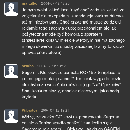
mattulko
pisze:
2004-07-12 17:25
Ja bym wolał jakieś inne "myślące" zadanie. Jakoś za
zdjęciami nie przepadam, a tendencja fotokomórkowa
też mi niezbyt pasi. Choć przyznać muszę że dzięki
reklamie tego sagema ciutkę przekonałem się jak
pożyteczna może być komóra z aparatem
(znalezienie kibla w mieście w którym nie ma żadnego
miłego skwerka lub choćby zacisznej bramy to wszak
sprawa priorytetowa).
sztuba
pisze:
2004-07-12 18:17
Sagem... Kto jeszcze pamięta RC715 z Simplusa, a
potem jego mutacje Junior? Ten fonik wygląda nieźle,
ale chyba za wcześnie mówic o jego "za" i "przeciw"...
Sam konkurs niezły, chociaz ciekawym, jakie bedą
kryteria...
Wibrator
pisze:
2004-07-12 18:21
Widzę, że zależy GOL-owi na promowaniu Sagema,
bo info o Tchibo spadło poniżej i zamieniło się z
Sagemem miejscami... Ciekawe, jak długo SAGEM