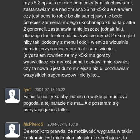
my x5-2 opisala roznice pomiedzy tymi sluchawkami,
zastanawiam sie nad zmiana x6 na x5-2 ale nie wiem
czy jest sens to robic bo dla samej javy nie bede
przeciez zamienial mojego ukochanego x6 na ta piatke
2 generacji, zastanawia mnie jeszcze jednak fakt,
dlaczego ten telefon nie nazywa sie my x6-2 skoro jest
niby taki podobny z menu i opcji, wiem ze wizualnie
bardziej przypomina stara 5 ale sami wiecie...
(slyszalem rowniez ze my x5-2 ma gorszy
wyswietlacz nix my x6) acha i ciekawi mnie rowniez
czy ta nowa 5 jest duzo mniejsza niz 6. pozdrawiam
wszystkich sagemowcow i nie tylko...
fynf
pisze:
2004-07-13 15:22
Fajnie,fajnie.Tylko aby jechać na wakacje musi być
pogoda, a tej narazie nie ma...Ale postaram się
pstryknąć jakieś fotki...
McPiteroS
pisze:
2004-07-13 16:19
Celeronik: to prawda, że możliwość wygrania w takim
konkursie jest minimalna, ale jak nie spróbujesz, to