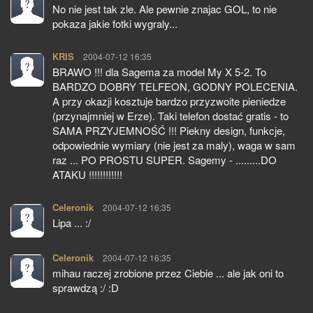
No nie jest tak zle. Ale pewnie znajac GOL, to nie
pokaza jakie fotki wygraly...
KRIS
pisze:
2004-07-12 16:35
BRAWO !!! dla Sagema za model My X 5-2. To
BARDZO DOBRY TELFEON, GODNY POLECENIA.
A przy okazji kosztuje bardzo przyzwoite pieniedze
(przynajmniej w Erze). Taki telefon dostać gratis - to
SAMA PRZYJEMNOŚĆ !!! Piekny design, funkcje,
odpowiednie wymiary (nie jest za maly), waga w sam
raz ... PO PROSTU SUPER. Sagemy - .........DO
ATAKU !!!!!!!!!!!!
Celeronik
pisze:
2004-07-12 16:35
Lipa ... :/
Celeronik
pisze:
2004-07-12 16:35
mihau raczej zrobione przez Ciebie ... ale jak oni to
sprawdzą :/ :D