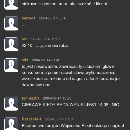
ciekawe ile jeszce mam tutaj czekać :/ litosci ....
bartoo1
pisze:
2004-08-14 00:13
....
red
pisze:
2004-08-14 01:13
23:10 ..... jaja sobie robia
adx
pisze:
2004-08-14 01:46
to jest niepowazne. zawracac tylu ludziom glowe
konkursem a potem nawet slowa wytlumaczenia.
wzieli kase za reklame od sagem a foniki pewnie juz
dawno opylone..
tomus261
pisze:
2004-08-14 10:28
CIEKAWE KIEDY BEDA WYNIKI JEST 14.08 I NIC
Pszczoła-1
pisze:
2004-08-14 10:34
Pisałem wczoraj do Wojciecha Piechockiego i napisał