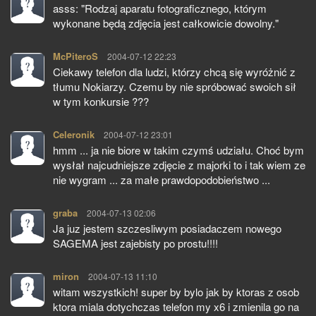
asss: "Rodzaj aparatu fotograficznego, którym
wykonane będą zdjęcia jest całkowicie dowolny."
McPiteroS
pisze:
2004-07-12 22:23
Ciekawy telefon dla ludzi, którzy chcą się wyróżnić z
tłumu Nokiarzy. Czemu by nie spróbować swoich sił
w tym konkursie ???
Celeronik
pisze:
2004-07-12 23:01
hmm ... ja nie biore w takim czymś udziału. Choć bym
wysłał najcudniejsze zdjęcie z majorki to i tak wiem ze
nie wygram ... za małe prawdopodobieństwo ...
graba
pisze:
2004-07-13 02:06
Ja juz jestem szczesliwym posiadaczem nowego
SAGEMA jest zajebisty po prostu!!!!
miron
pisze:
2004-07-13 11:10
witam wszystkich! super by bylo jak by ktoras z osob
ktora miala dotychczas telefon my x6 i zmienila go na