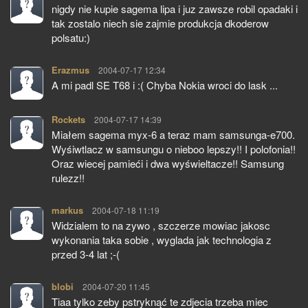
nigdy nie kupie sagema lipa i juz zawsze robil opadaki i
tak zostalo niech sie zajmie produkcja dkoderow
polsatu:)
Erazmus
pisze:
2004-07-17 12:34
A mi padl SE T68 i :( Chyba Nokia wroci do lask ...
Rockets
pisze:
2004-07-17 14:39
Miałem sagema myx-6 a teraz mam samsunga-e700.
Wyśiwtlacz w samsungu o nieboo lepszy!! I polofonia!!
Oraz wiecej pamieći i dwa wyświeltacze!! Samsung
rulezz!!
markus
pisze:
2004-07-18 11:19
Widzialem to na zywo , szczerze mowiac jakosc
wykonania taka sobie , wyglada jak technologia z
przed 3-4 lat ;-(
blobi
pisze:
2004-07-20 11:45
Tiaa tylko zeby pstryknąć te zdjecia trzeba miec