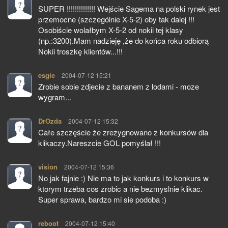
SUPER !!!!!!!!!!!!!! Wejście Sagema na polski rynek jest
przemocne (szczególnie X-5-2) oby tak dalej !!!
Osobiście wolałbym X-5-2 od nokii tej klasy
(np.:3200).Mam nadzieję ,że do końca roku odbiorą
Nokii troszkę klientów...!!!
esgie
pisze:
2004-07-12 15:21
Zrobie sobie zdjecie z bananem z lodami - moze
wygram...
DrOzda
pisze:
2004-07-12 15:32
Całe szczęście że zrezygnowano z konkursów dla
klikaczy.Nareszcie GOL pomyślał !!!
vision
pisze:
2004-07-12 15:36
No jak fajnie :) Nie ma to jak konkurs i to konkurs w
ktorym trzeba cos zrobic a nie bezmyslnie klikac.
Super sprawa, bardzo mi sie podoba :)
reboot
pisze:
2004-07-12 15:40