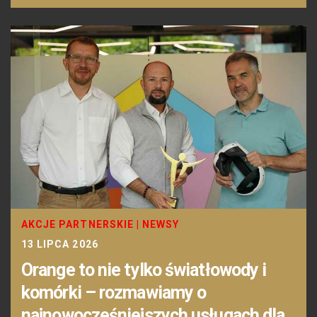
AKCJE PARTNERSKIE
|
NEWSY
13 LIPCA 2026
Orange to nie tylko światłowody i
komórki – rozmawiamy o
najnowocześniejszych usługach dla