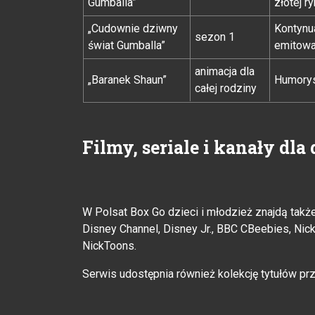
Gumballa”
złotej r
„Cudownie dziwny
Kontynu
sezon 1
świat Gumballa”
emitowa
animacja dla
„Baranek Shaun”
Humorys
całej rodziny
Filmy, seriale i kanały dla 
W Polsat Box Go dzieci i młodzież znajdą także s
Disney Channel, Disney Jr., BBC CBeebies, Nick
NickToons.
Serwis udostępnia również kolekcję tytułów 