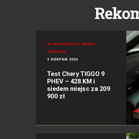
Reko
NAJWAŻNIEJSZE
|
NEWSY
|
RECENZJE
3 SIERPNIA 2026
Test Chery TIGGO 9
PHEV – 428 KM i
siedem miejsc za 209
900 zł