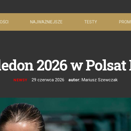
OŚCI
NAJWAŻNIEJSZE
TESTY
PROM
don 2026 w Polsat
29 czerwca 2026
autor:
Mariusz Szewczak
NEWSY