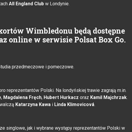
rtach
All England Club
w Londynie.
 kortów Wimbledonu będą dostępne
az online w serwisie Polsat Box Go.
 studia przedmeczowe i pomeczowe.
ro reprezentantów Polski. Na londyńskiej trawie zagrają m.in.
e
,
Magdalena Fręch
,
Hubert Hurkacz
oraz
Kamil Majchrzak
.
o walczą
Katarzyna Kawa
i
Linda Klimovicová
.
ze singlowe, jak i wybrane występy reprezentantów Polski w