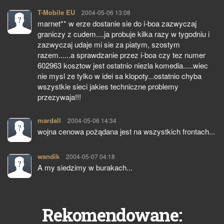
T-Mobile EU
pisze:
2004-05-06 13:08
marnet** w erze dostanie sie do i-boa zazwyczaj
graniczy z cudem....ja probuje kilka razy w tygodniu i
zazwyczaj udaje mi sie za piatym, szostym
razem......a sprawdzanie przez i-boa czy tez numer
602963 kosztow jest ostatnio niezla komedia.....wiec
nie mysl ze tylko w idei sa klopoty...ostatnio chyba
wszystkie sieci jakies techniczne problemy
przezywaja!!!
mardall
pisze:
2004-05-06 14:34
wojna cenowa pożądana jest na wszystkich frontach...
wandik
pisze:
2004-05-07 04:18
A my siedzimy w burakach...
Rekomendowane: