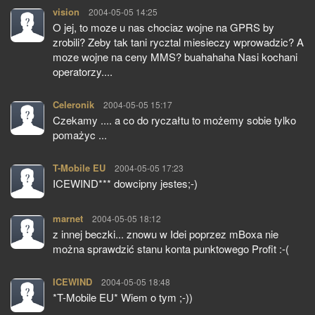
vision
pisze:
2004-05-05 14:25
O jej, to moze u nas chociaz wojne na GPRS by
zrobili? Zeby tak tani rycztal miesieczy wprowadzic? A
moze wojne na ceny MMS? buahahaha Nasi kochani
operatorzy....
Celeronik
pisze:
2004-05-05 15:17
Czekamy .... a co do ryczałtu to możemy sobie tylko
pomażyc ...
T-Mobile EU
pisze:
2004-05-05 17:23
ICEWIND*** dowcipny jestes;-)
marnet
pisze:
2004-05-05 18:12
z innej beczki... znowu w Idei poprzez mBoxa nie
można sprawdzić stanu konta punktowego Profit :-(
ICEWIND
pisze:
2004-05-05 18:48
*T-Mobile EU* Wiem o tym ;-))