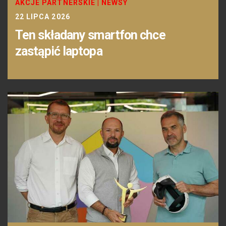
AKCJE PARTNERSKIE
|
NEWSY
22 LIPCA 2026
Ten składany smartfon chce
zastąpić laptopa