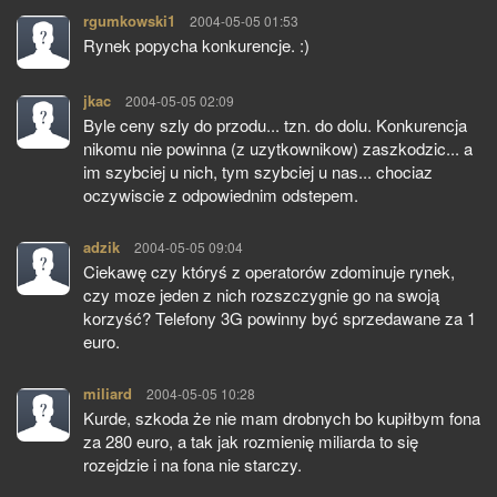
rgumkowski1
pisze:
2004-05-05 01:53
Rynek popycha konkurencje. :)
jkac
pisze:
2004-05-05 02:09
Byle ceny szly do przodu... tzn. do dolu. Konkurencja
nikomu nie powinna (z uzytkownikow) zaszkodzic... a
im szybciej u nich, tym szybciej u nas... chociaz
oczywiscie z odpowiednim odstepem.
adzik
pisze:
2004-05-05 09:04
Ciekawę czy któryś z operatorów zdominuje rynek,
czy moze jeden z nich rozszczygnie go na swoją
korzyść? Telefony 3G powinny być sprzedawane za 1
euro.
miliard
pisze:
2004-05-05 10:28
Kurde, szkoda że nie mam drobnych bo kupiłbym fona
za 280 euro, a tak jak rozmienię miliarda to się
rozejdzie i na fona nie starczy.