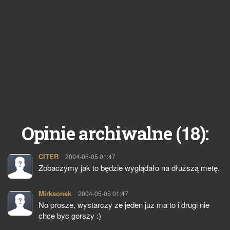
18
Opinie archiwalne (
):
CITER
pisze:
2004-05-05 01:47
Zobaczymy jak to będzie wyglądało na dłuższą metę.
Mirksonek
pisze:
2004-05-05 01:47
No prosze, wystarczy ze jeden juz ma to i drugi nie
chce byc gorszy :)