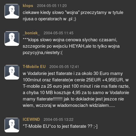
klops
pisze:
2004-05-05 11:20
ciekawe kiedy slowo "wojna" przeczytamy w tytule
njusa o operatorach w .pl ;)
_boniek_
pisze:
2004-05-05 11:45
***klops slowo wojna cenowa slychac czasami,
szczegonie po wejsciu HEYAH,ale to tylko wojna
pozycyjna,niestety:(
T-Mobile EU
pisze:
2004-05-05 12:41
w Vodafonie jest flaterate i za okolo 30 Euro mamy
100minut oraz flaterate(w cenie 25EUR +4,95EUR, w
T-mobile za 25 euro jest 100 minut i nie ma flate razte,
a chyba 10 MB kosztuje 4,95 za to samo w Vodafonie
mamy flaterate!!!!!!!! jak to dokladnie jest jeszce nie
wiem, wczoraj w wiadomosciach widzialem.....
ICEWIND
pisze:
2004-05-05 13:22
*T-Mobile EU*co to jest flaterate ?? ;-]