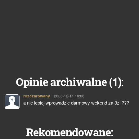
1
Opinie archiwalne (
):
rozczarowany
pisze:
2008-12-11 18:06
a nie lepiej wprowadzic darmowy wekend za 3zl ???
Rekomendowane: