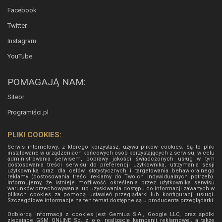
Facebook
Twitter
Instagram
YouTube
POMAGAJĄ NAM:
Siteor
Programiści.pl
PLIKI COOKIES:
Serwis internetowy, z którego korzystasz, używa plików cookies. Są to pliki
instalowane w urządzeniach końcowych osób korzystających z serwisu, w celu
administrowania serwisem, poprawy jakości świadczonych usług w tym
dostosowania treści serwisu do preferencji użytkownika, utrzymania sesji
użytkownika oraz dla celów statystycznych i targetowania behawioralnego
reklamy (dostosowania treści reklamy do Twoich indywidualnych potrzeb).
Informujemy, że istnieje możliwość określenia przez użytkownika serwisu
warunków przechowywania lub uzyskiwania dostępu do informacji zawartych w
plikach cookies za pomocą ustawień przeglądarki lub konfiguracji usługi.
Szczegółowe informacje na ten temat dostępne są u producenta przeglądarki.
Odbiorcą informacji z cookies jest Gemius S.A., Google LLC, oraz spółki
zlecające GSM ONLINE Sp. z o.o. realizację kampanii reklamowej, a także