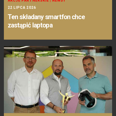
AKCJE PARTNERSKIE
|
NEWSY
22 LIPCA 2026
Ten składany smartfon chce
zastąpić laptopa