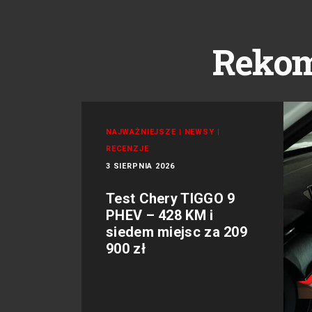
Reko
NAJWAŻNIEJSZE
|
NEWSY
|
RECENZJE
3 SIERPNIA 2026
Test Chery TIGGO 9
PHEV – 428 KM i
siedem miejsc za 209
900 zł