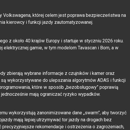
py Volkswagena, której celem jest poprawa bezpieczeństwa na
 kierowcy i funkcji jazdy zautomatyzowanej.
go z około 40 krajów Europy i startuje w styczniu 2026 roku.
j elektrycznej gamie, w tym modelom Tavascan i Born, a w
y zbierają wybrane informacje z czujników i kamer oraz
te są wykorzystywane do ulepszania algorytmów ADAS i funkcji
 oprogramowania, które w sposób „bezobsługowy” poprawią
 i jednocześnie mają ograniczać ryzyko wypadków.
ernu wykorzystują zanonimizowane dane „swarm”, aby tworzyć
ojazdy mają lepiej utrzymywać tor jazdy na drogach bez
 precyzyjniejsze rekomendacje i ostrzeżenia o zagrożeniach,