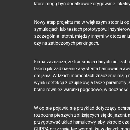
które mogą być dodatkowo korygowane lokaln
Nowy etap projektu ma w większym stopniu opier
symulacjach lub testach prototypów. Inżynierow
szczególnie istotni, między innymi w otoczeni
czy na zatłoczonych parkingach.
Firma zaznacza, że transmisja danych nie jest 
takich jak zadziałanie asystenta hamowania a
omijania. W takich momentach znaczenie mają 
wyniki detekcji z czujników, a także parametry j
brane również warunki pogodowe, widoczność i
W opisie pojawia się przykład dotyczący ochro
rozpozna pieszych zbliżających się do jezdni,
przygotować układ hamulcowy, aby skrócić czas
CUPRA przyznaje też wprost, że w danych mogą p