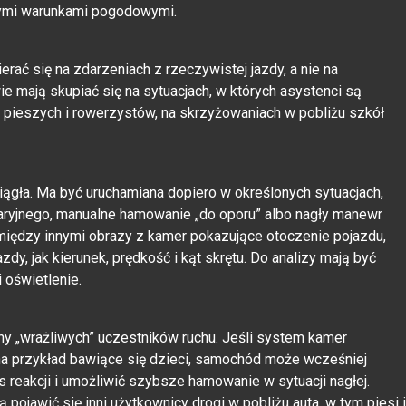
ymi warunkami pogodowymi.
ać się na zdarzeniach z rzeczywistej jazdy, a nie na
ie mają skupiać się na sytuacjach, w których asystenci są
u pieszych i rowerzystów, na skrzyżowaniach w pobliżu szkół
ciągła. Ma być uruchamiana dopiero w określonych sytuacjach,
waryjnego, manualne hamowanie „do oporu” albo nagły manewr
między innymi obrazy z kamer pokazujące otoczenie pojazdu,
azdy, jak kierunek, prędkość i kąt skrętu. Do analizy mają być
 oświetlenie.
ny „wrażliwych” uczestników ruchu. Jeśli system kamer
 na przykład bawiące się dzieci, samochód może wcześniej
 reakcji i umożliwić szybsze hamowanie w sytuacji nagłej.
ojawić się inni użytkownicy drogi w pobliżu auta, w tym piesi i