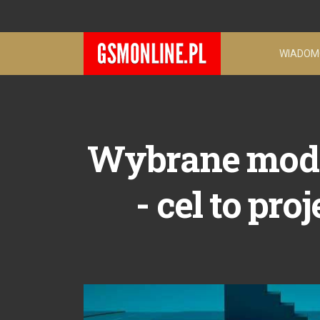
WIADOM
Wybrane model
- cel to pr