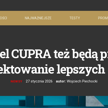
OŚCI
NAJWAŻNIEJSZE
TESTY
PROM
 CUPRA też będą p
ojektowanie lepszyc
27 stycznia 2026
autor:
Wojciech Piechocki
NEWSY