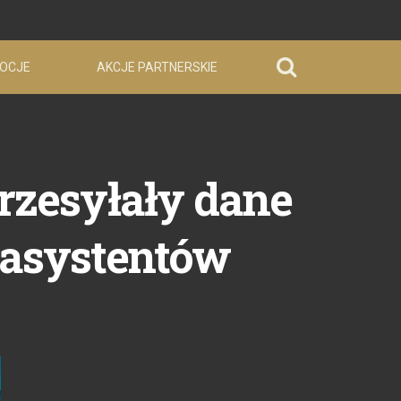
OCJE
AKCJE PARTNERSKIE
rzesyłały dane
h asystentów