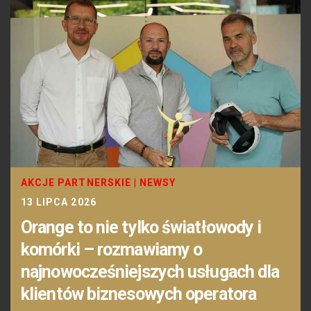
AKCJE PARTNERSKIE
|
NEWSY
13 LIPCA 2026
Orange to nie tylko światłowody i
komórki – rozmawiamy o
najnowocześniejszych usługach dla
klientów biznesowych operatora