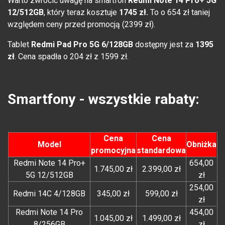
Warto zwrócić uwagę na smartfon
Redmi Note 14 Pro+ 5G
12/512GB
, który teraz kosztuje
1745 zł.
To o 654 zł taniej
względem ceny przed promocją (2399 zł).
Tablet
Redmi Pad Pro 5G 6/128GB
dostępny jest za
1395
zł
. Cena spadła o 204 zł z 1599 zł.
Smartfony - wszystkie rabaty:
Cena
Cena
Model
Obniżka
promocyjna
standardowa
Redmi Note 14 Pro+
654,00
1.745,00 zł
2.399,00 zł
5G 12/512GB
zł
254,00
Redmi 14C 4/128GB
345,00 zł
599,00 zł
zł
Redmi Note 14 Pro
454,00
1.045,00 zł
1.499,00 zł
8/256GB
zł