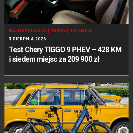
NAJWAŻNIEJSZE
|
NEWSY
|
RECENZJE
3 SIERPNIA 2026
Test Chery TIGGO 9 PHEV – 428 KM
i siedem miejsc za 209 900 zł