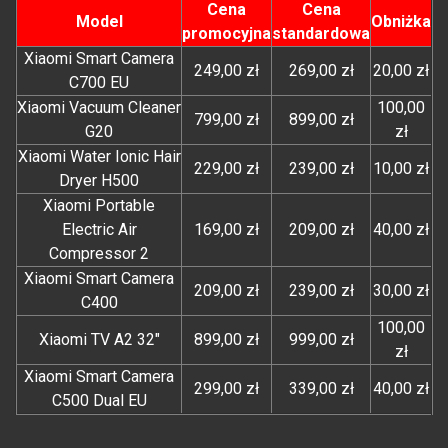
Cena
Cena
Model
Obniżka
promocyjna
standardowa
Xiaomi Smart Camera
249,00 zł
269,00 zł
20,00 zł
C700 EU
Xiaomi Vacuum Cleaner
100,00
799,00 zł
899,00 zł
G20
zł
Xiaomi Water Ionic Hair
229,00 zł
239,00 zł
10,00 zł
Dryer H500
Xiaomi Portable
Electric Air
169,00 zł
209,00 zł
40,00 zł
Compressor 2
Xiaomi Smart Camera
209,00 zł
239,00 zł
30,00 zł
C400
100,00
Xiaomi TV A2 32"
899,00 zł
999,00 zł
zł
Xiaomi Smart Camera
299,00 zł
339,00 zł
40,00 zł
C500 Dual EU