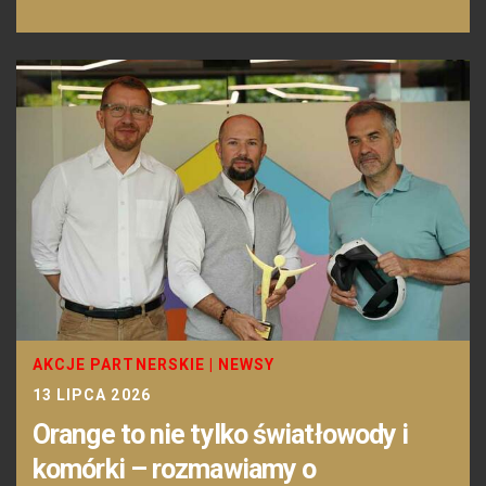
AKCJE PARTNERSKIE
|
NEWSY
13 LIPCA 2026
Orange to nie tylko światłowody i
komórki – rozmawiamy o