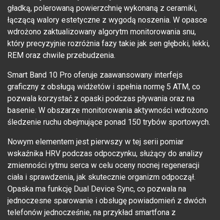
gładką, polerowaną powierzchnię wykonaną z ceramiki,
łączącą walory estetyczne z wygodą noszenia. W opasce
wdrożono zaktualizowany algorytm monitorowania snu,
który precyzyjnie rozróżnia fazy takie jak sen głęboki, lekki,
REM oraz chwile przebudzenia.
Smart Band 10 Pro oferuje zaawansowany interfejs
graficzny z obsługą widżetów i spełnia normę 5 ATM, co
pozwala korzystać z opaski podczas pływania oraz na
basenie. W obszarze monitorowania aktywności wdrożono
śledzenie ruchu obejmujące ponad 150 trybów sportowych.
Nowym elementem jest pierwszy w tej serii pomiar
wskaźnika HRV podczas odpoczynku, służący do analizy
zmienności rytmu serca w celu oceny nocnej regeneracji
ciała i sprawdzenia, jak skutecznie organizm odpoczął.
Opaska ma funkcję Dual Device Sync, co pozwala na
jednoczesne sparowanie i obsługę powiadomień z dwóch
telefonów jednocześnie, na przykład smartfona z