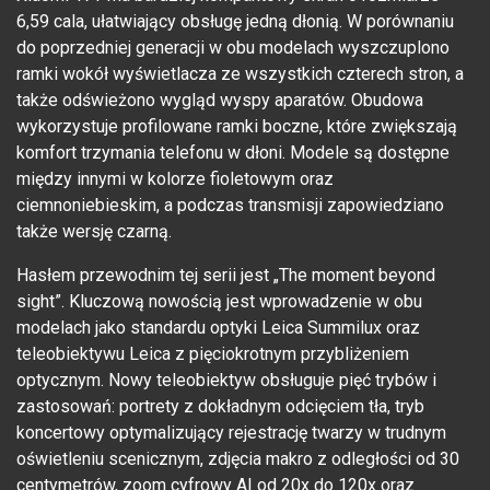
6,59 cala, ułatwiający obsługę jedną dłonią. W porównaniu
do poprzedniej generacji w obu modelach wyszczuplono
ramki wokół wyświetlacza ze wszystkich czterech stron, a
także odświeżono wygląd wyspy aparatów. Obudowa
wykorzystuje profilowane ramki boczne, które zwiększają
komfort trzymania telefonu w dłoni. Modele są dostępne
między innymi w kolorze fioletowym oraz
ciemnoniebieskim, a podczas transmisji zapowiedziano
także wersję czarną.
Hasłem przewodnim tej serii jest „The moment beyond
sight”. Kluczową nowością jest wprowadzenie w obu
modelach jako standardu optyki Leica Summilux oraz
teleobiektywu Leica z pięciokrotnym przybliżeniem
optycznym. Nowy teleobiektyw obsługuje pięć trybów i
zastosowań: portrety z dokładnym odcięciem tła, tryb
koncertowy optymalizujący rejestrację twarzy w trudnym
oświetleniu scenicznym, zdjęcia makro z odległości od 30
centymetrów, zoom cyfrowy AI od 20x do 120x oraz