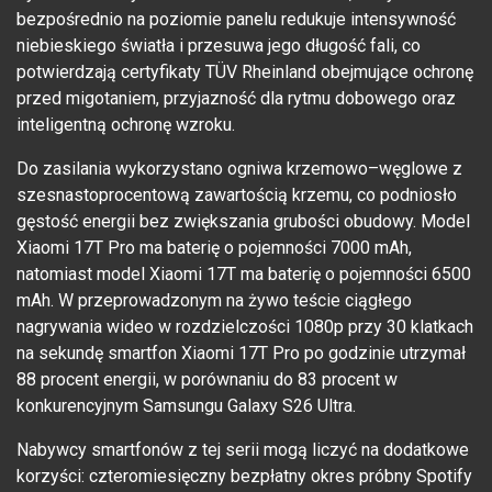
bezpośrednio na poziomie panelu redukuje intensywność
niebieskiego światła i przesuwa jego długość fali, co
potwierdzają certyfikaty TÜV Rheinland obejmujące ochronę
przed migotaniem, przyjazność dla rytmu dobowego oraz
inteligentną ochronę wzroku.
Do zasilania wykorzystano ogniwa krzemowo–węglowe z
szesnastoprocentową zawartością krzemu, co podniosło
gęstość energii bez zwiększania grubości obudowy. Model
Xiaomi 17T Pro ma baterię o pojemności 7000 mAh,
natomiast model Xiaomi 17T ma baterię o pojemności 6500
mAh. W przeprowadzonym na żywo teście ciągłego
nagrywania wideo w rozdzielczości 1080p przy 30 klatkach
na sekundę smartfon Xiaomi 17T Pro po godzinie utrzymał
88 procent energii, w porównaniu do 83 procent w
konkurencyjnym Samsungu Galaxy S26 Ultra.
Nabywcy smartfonów z tej serii mogą liczyć na dodatkowe
korzyści: czteromiesięczny bezpłatny okres próbny Spotify