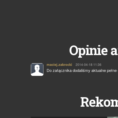
Opinie a
maciej.zakrocki
pisze:
2014-04-18 11:36
Do załącznika dodaliśmy aktualne pełne 
Reko