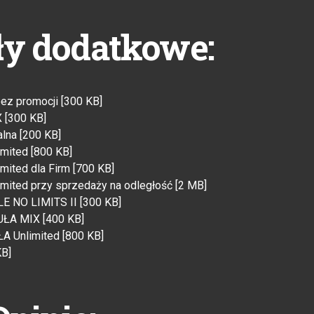
ły dodatkowe:
z promocji [300 KB]
 [300 KB]
lna [200 KB]
mited [800 KB]
ited dla Firm [700 KB]
ited przy sprzedaży na odległość [2 MB]
LE NO LIMITS II [300 KB]
UŁA MIX [400 KB]
A Unlimited [800 KB]
KB]