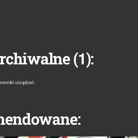
1
rchiwalne (
):
cenniki urządzeń.
mendowane: