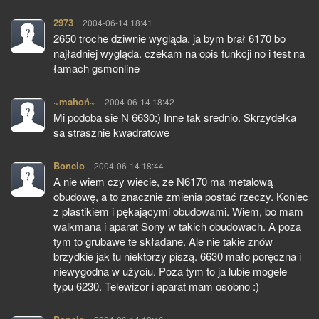
2973
pisze:
2004-06-14 18:41
2650 troche dziwnie wygląda. ja bym brał 6170 bo
najładniej wygląda. czekam na opis funkcji no i test na
łamach gsmonline
~mahoń~
pisze:
2004-06-14 18:42
Mi podoba sie N 6630:) Inne tak srednio. Skrzydelka
sa strasznie kwadratowe
Boncio
pisze:
2004-06-14 18:44
A nie wiem czy wiecie, ze N6170 ma metalową
obudowę, a to znacznie zmienia postać rzeczy. Koniec
z plastikiem i pękającymi obudowami. Wiem, bo mam
walkmana i aparat Sony w takich obudowach. A poza
tym to grubawe te składane. Ale nie takie znów
brzydkie jak tu niektorzy piszą. 6630 mało poręczna i
niewygodna w użyciu. Poza tym to ja lubie mogele
typu 6230. Telewizor i aparat mam osobno :)