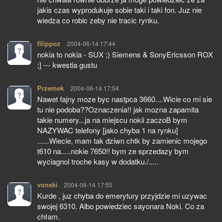
jakis czas wyprodukuje sobie taki i taki fon. Juz nie
wiedza co robic zeby nie tracic rynku.
filippoz
pisze:
2004-06-14 17:44
nokia to nokia - SUX ;) Siemens & SonyEricsson ROX
;] --- kwestia gustu
Przemek
pisze:
2004-06-14 17:54
Nawet fajny moze byc nastpca 3660....Wicie co mi sie
tu nie podoba??Oznaczenia!! jak mozna zapamita
takie numery...ja na miejscu nokii zaczoB bym
NAZYWAC telefony [jako chyba 1 na rynku]
......Wiecie, mam tak dziwn chtk by zamienic mojego
t610 na.....nokie 7650!! bym ze sprzedazy bym
wyciagnol troche kasy w dodatku./.....
vonski
pisze:
2004-06-14 17:55
Kurde , juz chyba do emerytury przyjdzie mi uzywac
swojej 6310. Albo powiedziec sayonara Noki. Co za
chłam.