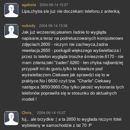
agahola
pisze:
2004-06-14 15:27
Lipa,chyba sie juz nie doczekam telefonu z antenką.
nobody
pisze:
2004-06-14 15:36
Jak już wczesniej pisałem ładnie to wygląda
napisane,a teraz na podretuszowanych komputerowo
zdjęciach.2600 - niczym nie zachwyca,żadna
rewelacja.2650 - poskąpili większego wyświetlacza i
przez to telefon wygląda troszke śmiesznie.6170 - nie
mam zdania,taki "żaden".6260 - ten chyba najbardziej
przypadł mi do gustu,tylko te klawisze pod
wyświetlaczem.Ciekawe jak sprawdzi się to w
praktyce.No i 6630 czyli tzw. "Charlie".Ciekawy
następca 3650/3660.Oby tylko jakość wykonania tych
telefonów poprawiła się w stosunku do aktualnych
modeli !
Chris_
pisze:
2004-06-14 15:37
fuj... ale brzydkie :| a ta 2650 to wyglada niczym fotel
wybielany w samochodzie z lat 70 :P