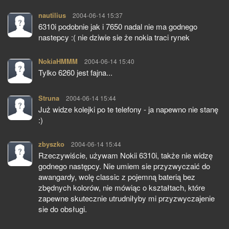
nautilius
pisze:
2004-06-14 15:37
6310i podobnie jak i 7650 nadal nie ma godnego
nastepcy :( nie dziwie sie że nokia traci rynek
NokiaHMMM
pisze:
2004-06-14 15:40
Tylko 6260 jest fajna...
Struna
pisze:
2004-06-14 15:44
Już widze kolejki po te telefony - ja napewno nie stanę
:)
zbyszko
pisze:
2004-06-14 15:44
Rzeczywiście, używam Nokii 6310i, także nie widzę
godnego następcy. Nie umiem sie przyzwyczaić do
awangardy, wolę classic z pojemną baterią bez
zbędnych kolorów, nie mówiąc o kształtach, które
zapewne skutecznie utrudniłyby mi przyzwyczajenie
sie do obsługi.