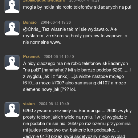
mogła by nokia nie robic telefonów składanych na puł
Boncio
pisze:
2004-06-14 19:36
@Chris_ Tez wlasnie tak mi sie wydawalo. Ale
myślałem, że skoro są hosty gprs-ow to wapowe, a
nie normalne www.
Przemek
pisze:
2004-06-14 19:40
A niby dlaczego ma nie robic telefonów skBadanych
''na puB'' [hahahaha]? Mi sie bardzo podoba 6260......i
z wygldu, jak i z funkcji....ja widze nastpce mojego
t610...a moze k700? albo samasung d410? a moze
siemens nowy jaki[??? loL
vision
pisze:
2004-06-14 19:49
6260 zywcem zerzniety od Samsunga.... 2600 zwykly
prosty telefon jakich wiele na rynku i w jej wygladzie
nie podoba mi sie nic. 2650 po rozlozeniu przypomina
mi jakies robactwo ew. bakterie lub podpaske....
Jedynie 6170 przez swoj ascetyczny nieco wyglad