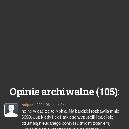
105
Opinie archiwalne (
):
haiper
pisze:
2004-06-14 14:34
he he widać ze to Nokia. Najbardziej rozbawila mnie
6630. Już kiedyś coś takiego wypuścili i dalej się
trzumają nieudanego pomysłu (moim zdaniem).
Chyba nigy nie przekonam się do tej marki.