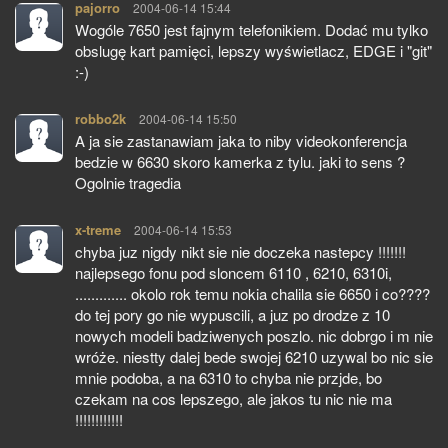
pajorro
pisze:
2004-06-14 15:44
Wogóle 7650 jest fajnym telefonikiem. Dodać mu tylko
obslugę kart pamięci, lepszy wyświetlacz, EDGE i "git"
:-)
robbo2k
pisze:
2004-06-14 15:50
A ja sie zastanawiam jaka to niby videokonferencja
bedzie w 6630 skoro kamerka z tylu. jaki to sens ?
Ogolnie tragedia
x-treme
pisze:
2004-06-14 15:53
chyba juz nigdy nikt sie nie doczeka nastepcy !!!!!!!
najlepsego fonu pod sloncem 6110 , 6210, 6310i,
............. okolo rok temu nokia chalila sie 6650 i co????
do tej pory go nie wypuscili, a juz po drodze z 10
nowych modeli badziwenych poszlo. nic dobrgo i m nie
wróże. niestty dalej bede swojej 6210 uzywal bo nic sie
mnie podoba, a na 6310 to chyba nie przjde, bo
czekam na cos lepszego, ale jakos tu nic nie ma
!!!!!!!!!!!!