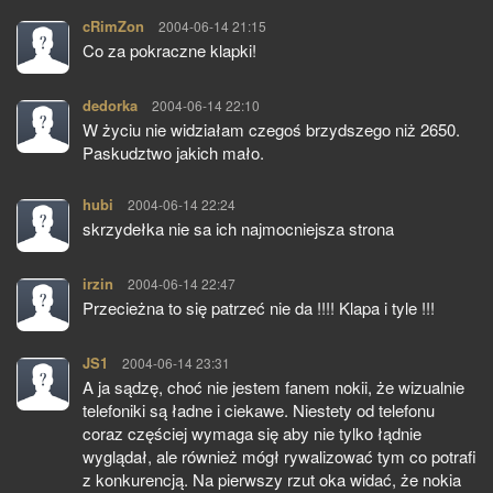
cRimZon
pisze:
2004-06-14 21:15
Co za pokraczne klapki!
dedorka
pisze:
2004-06-14 22:10
W życiu nie widziałam czegoś brzydszego niż 2650.
Paskudztwo jakich mało.
hubi
pisze:
2004-06-14 22:24
skrzydełka nie sa ich najmocniejsza strona
irzin
pisze:
2004-06-14 22:47
Przecieżna to się patrzeć nie da !!!! Klapa i tyle !!!
JS1
pisze:
2004-06-14 23:31
A ja sądzę, choć nie jestem fanem nokii, że wizualnie
telefoniki są ładne i ciekawe. Niestety od telefonu
coraz częściej wymaga się aby nie tylko łądnie
wyglądał, ale również mógł rywalizować tym co potrafi
z konkurencją. Na pierwszy rzut oka widać, że nokia