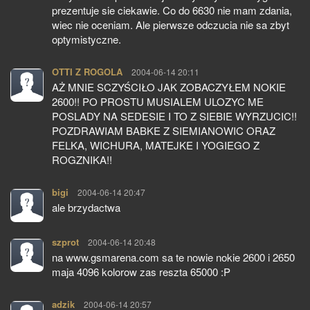
prezentuje sie ciekawie. Co do 6630 nie mam zdania,
wiec nie oceniam. Ale pierwsze odczucia nie sa zbyt
optymistyczne.
OTTI Z ROGOLA
pisze:
2004-06-14 20:11
AŻ MNIE SCZYŚCIŁO JAK ZOBACZYŁEM NOKIE
2600!! PO PROSTU MUSIALEM ULOZYC ME
POSLADY NA SEDESIE I TO Z SIEBIE WYRZUCIC!!
POZDRAWIAM BABKE Z SIEMIANOWIC ORAZ
FELKA, WICHURA, MATEJKE I YOGIEGO Z
ROGZNIKA!!
bigi
pisze:
2004-06-14 20:47
ale brzydactwa
szprot
pisze:
2004-06-14 20:48
na www.gsmarena.com sa te nowie nokie 2600 i 2650
maja 4096 kolorow zas reszta 65000 :P
adzik
pisze:
2004-06-14 20:57