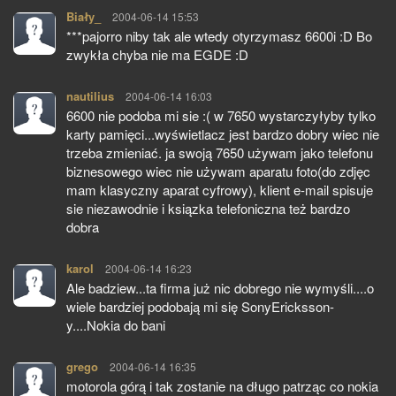
Biały_
pisze:
2004-06-14 15:53
***pajorro niby tak ale wtedy otyrzymasz 6600i :D Bo
zwykła chyba nie ma EGDE :D
nautilius
pisze:
2004-06-14 16:03
6600 nie podoba mi sie :( w 7650 wystarczyłyby tylko
karty pamięci...wyświetlacz jest bardzo dobry wiec nie
trzeba zmieniać. ja swoją 7650 używam jako telefonu
biznesowego wiec nie używam aparatu foto(do zdjęc
mam klasyczny aparat cyfrowy), klient e-mail spisuje
sie niezawodnie i ksiązka telefoniczna też bardzo
dobra
karol
pisze:
2004-06-14 16:23
Ale badziew...ta firma już nic dobrego nie wymyśli....o
wiele bardziej podobają mi się SonyEricksson-
y....Nokia do bani
grego
pisze:
2004-06-14 16:35
motorola górą i tak zostanie na długo patrząc co nokia