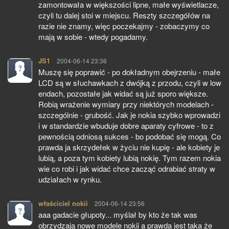
zamontowała w większości lipne, małe wyświetlacze,
czyli tu dalej stoi w miejscu. Reszty szczegółów na
razie nie znamy, więc poczekajmy - zobaczymy co
mają w sobie - wtedy pogadamy.
JS1
pisze:
2004-06-14 23:36
Muszę się poprawić - po dokładnym obejrzeniu - małe
LCD są w słuchawkach z dwójką z przodu, czyli w low
endach, pozostałe jak widać są już sporo większe.
Robią wrażenie wymiary przy niektórych modelach -
szczególnie - grubość. Jak je nokia szybko wprowadzi
i w standardzie wbuduje dobre aparaty cyfrowe - to z
pewnością odniosą sukces - bo podobać się mogą. Co
prawda ja skrzydełek w życiu nie kupię - ale kobiety je
lubią, a poza tym kobiety lubią nokię. Tym razem nokia
wie co robi i jak widać chce zacząć odrabiać straty w
udziałach w rynku.
właściciel nokii
pisze:
2004-06-14 23:56
aaa gadacie głupoty... myślał by kto że tak was
obrzydzają nowe modele nokii a prawda jest taka że