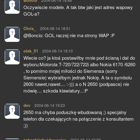
Boncio
pisze:
2004-06-14 18:46
Oczywiscie modele. A tak btw jaki jest adres wapowy
GOL-a?
Chris_
pisze:
2004-06-14 18:51
@Boncio: GOL raczej nie ma strony WAP :P
olek_01
pisze:
2004-06-14 19:10
Wiecie co? ja ktoś postawiłby mnie pod ścianą i dał do
wyboru:Motorola T-720/722/722i albo Nokia 6170 /6260
, to pomimo mojej miłości do Siemensa (sorry
Siemensie) wybrałbym jednak Nokię. A ta o symbolu
2600 nawet,nawet.... :-))) a o N 2650 (podpasce) nie
mówię.... szkoda klawiatury...:P
dev
pisze:
2004-06-14 19:23
2650 ma chyba poduszkę wbudowaną ;) specjalny
telefon dla czekających na połączenie z konsultantem
;))
zabaabjiqbuidwuexiro
pisze:
2004-06-14 19:29