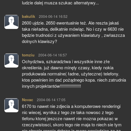
ludzie dalej musza szukac alternatywy...
bakulik
pisze:
2004-06-14 16:52
2600 ujdzie. 2650 ewentualnie też. Ale reszta jakaś
taka nieładna, delikatnie mówiąc. No i czy w 6630 nie
będzie trudności z używaniem klawiatury , zwłaszcza
dolnych klawiszy?
tomziu
pisze:
2004-06-14 16:57
Ochydztwa, szkaradztwa i wszystkie inne złe
określenia. już dawno minęly czasy, kiedy nokia
produkowala normalne( ładne, użyteczne) telefony.
ktos powinien im dać pożądnego kopa. niech zatrudnia
innych projektantów!!!!!!!!!!!!!!!!!!
Novac
pisze:
2004-06-14 17:05
6170 to nawet nie zdjecia a komputerowe renderingi
nic wiecej, wynika z tego ze taka nowosc z tego
tlefonu ktorej jeszcze nawet nie mozna pokazac w
rzeczywistosci, skoro tego nie maja to niech sie tym
nie chwala rownie dobrze ja moge powiedziec ze za