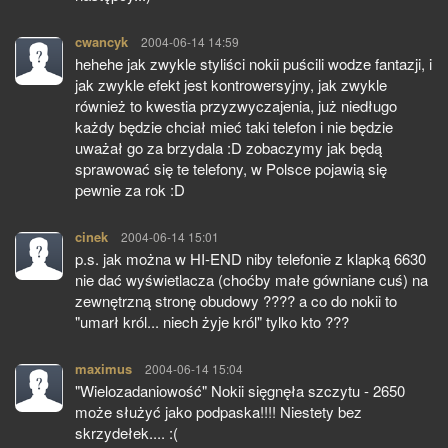
cwancyk
pisze:
2004-06-14 14:59
hehehe jak zwykle styliści nokii puścili wodze fantazji, i
jak zwykle efekt jest kontrowersyjny, jak zwykle
również to kwestia przyzwyczajenia, już niedługo
każdy będzie chciał mieć taki telefon i nie będzie
uważał go za brzydala :D zobaczymy jak będą
sprawować się te telefony, w Polsce pojawią się
pewnie za rok :D
cinek
pisze:
2004-06-14 15:01
p.s. jak można w HI-END niby telefonie z klapką 6630
nie dać wyświetlacza (choćby małe gówniane cuś) na
zewnętrzną stronę obudowy ???? a co do nokii to
"umarł król... niech żyje król" tylko kto ???
maximus
pisze:
2004-06-14 15:04
"Wielozadaniowość" Nokii sięgnęła szczytu - 2650
może służyć jako podpaska!!!! Niestety bez
skrzydełek.... :(