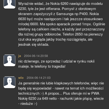
Wyraźnie widać, że Nokia 6260 nawiązuje do modelu
6230, tyle że jest otfierana. Pomysł z obrotowym
ekranem zapożyczyli z Samsunga np P400. Nokia
6630 być może następcom i tak jeszcze stosunkowo
młodej 6600. Ma spoko aparacik ponad 1mpx. Ogólnie
telefony są całkiem niezłe, a każdy jest przeznaczony
dla rożnej grupy odbiorców. Telefon 2650 na pierwszy
rzut oka wygląda jakby trochę rozciągnięta, ale
jesdnak się składa.
ja
pisze:
2004-06-14 20:58
nic dziwnego, ze sprzedaz i udzial w rynku nokii
maleje. te telefony to tragedia!
wlo
pisze:
2004-06-14 21:03
Ja generalnie nie lubie klapkowych telefonów, więc nie
będę się wypowiadał - nawet na temat ich możliwości
technicznych :-) A propos... Plus oferuje mi w PWA
Nokię 6230 za 649 netto - rachunki jakie płącę, wiecie
- nieduże :-)