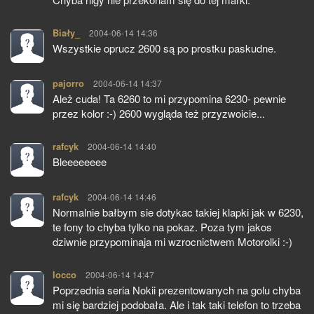
Biały_
pisze:
2004-06-14 14:36
Wszystkie oprucz 2600 są po prostku paskudne.
pajorro
pisze:
2004-06-14 14:37
Ależ cuda! Ta 6260 to mi przypomina 6230- pewnie
przez kolor :-) 2600 wygląda też przyzwoicie...
rafcyk
pisze:
2004-06-14 14:40
Bleeeeeeee
rafcyk
pisze:
2004-06-14 14:46
Normalnie bałbym sie dotykac takiej klapki jak w 6230,
te fony to chyba tylko na pokaz. Poza tym jakos
dziwnie przypominaja mi wzrocnictwem Motorolki :-)
locco
pisze:
2004-06-14 14:47
Poprzednia seria Nokii prezentowanych na golu chyba
mi się bardziej podobała. Ale i tak taki telefon to trzeba