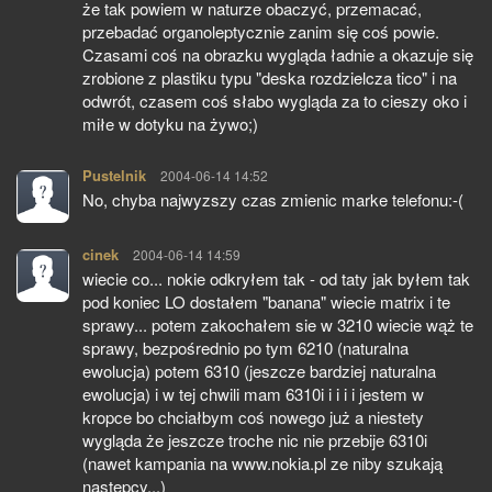
że tak powiem w naturze obaczyć, przemacać,
przebadać organoleptycznie zanim się coś powie.
Czasami coś na obrazku wygląda ładnie a okazuje się
zrobione z plastiku typu "deska rozdzielcza tico" i na
odwrót, czasem coś słabo wygląda za to cieszy oko i
miłe w dotyku na żywo;)
Pustelnik
pisze:
2004-06-14 14:52
No, chyba najwyzszy czas zmienic marke telefonu:-(
cinek
pisze:
2004-06-14 14:59
wiecie co... nokie odkryłem tak - od taty jak byłem tak
pod koniec LO dostałem "banana" wiecie matrix i te
sprawy... potem zakochałem sie w 3210 wiecie wąż te
sprawy, bezpośrednio po tym 6210 (naturalna
ewolucja) potem 6310 (jeszcze bardziej naturalna
ewolucja) i w tej chwili mam 6310i i i i i jestem w
kropce bo chciałbym coś nowego już a niestety
wygląda że jeszcze troche nic nie przebije 6310i
(nawet kampania na www.nokia.pl ze niby szukają
następcy...)