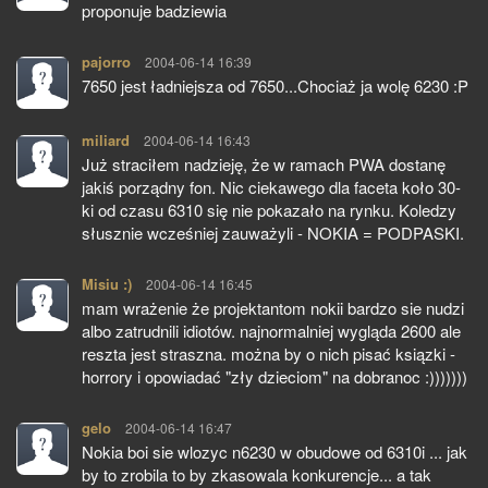
proponuje badziewia
pajorro
pisze:
2004-06-14 16:39
7650 jest ładniejsza od 7650...Chociaż ja wolę 6230 :P
miliard
pisze:
2004-06-14 16:43
Już straciłem nadzieję, że w ramach PWA dostanę
jakiś porządny fon. Nic ciekawego dla faceta koło 30-
ki od czasu 6310 się nie pokazało na rynku. Koledzy
słusznie wcześniej zauważyli - NOKIA = PODPASKI.
Misiu :)
pisze:
2004-06-14 16:45
mam wrażenie że projektantom nokii bardzo sie nudzi
albo zatrudnili idiotów. najnormalniej wygląda 2600 ale
reszta jest straszna. można by o nich pisać ksiązki -
horrory i opowiadać "zły dzieciom" na dobranoc :)))))))
gelo
pisze:
2004-06-14 16:47
Nokia boi sie wlozyc n6230 w obudowe od 6310i ... jak
by to zrobila to by zkasowala konkurencje... a tak