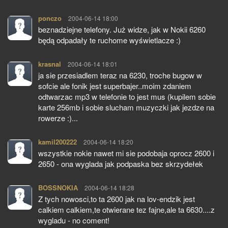
ponczo
pisze:
2004-06-14 18:00
beznadziejne telefony. Już widze, jak w Nokii 6260
będą odpadały te ruchome wyświetlacze :)
krasnal
pisze:
2004-06-14 18:01
ja sie przesiadlem teraz na 6230, troche bugow w
sofcie ale fonik jest superbajer..moim zdaniem
odtwarzac mp3 w telefonie to jest mus (kupilem sobie
karte 256mb i sobie slucham muzyczki jak jezdze na
rowerze :)...
kamil200222
pisze:
2004-06-14 18:20
wszystkie nokie nawet mi sie podobaja oprocz 2600 i
2650 - ona wyglada jak podpaska bez skrzydełek
BOSSNOKIA
pisze:
2004-06-14 18:28
Z tych nowosci,to ta 2600 jak na lov-endzik jest
calkiem calkiem,te otwierane tez fajne,ale ta 6630....z
wygladu - no coment!