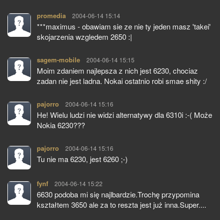
promedia
pisze:
2004-06-14 15:14
***maximus - obawiam sie ze nie ty jeden masz 'takei'
skojarzenia wzgledem 2650 :|
sagem-mobile
pisze:
2004-06-14 15:15
Moim zdaniem najlepsza z nich jest 6230, chociaz
zadan nie jest ladna. Nokai ostatnio robi smae shity :/
pajorro
pisze:
2004-06-14 15:16
He! Wielu ludzi nie widzi alternatywy dla 6310i :-( Może
Nokia 6230???
pajorro
pisze:
2004-06-14 15:16
Tu nie ma 6230, jest 6260 ;-)
fynf
pisze:
2004-06-14 15:22
6630 podoba mi się najlbardzie.Trochę przypomina
kształtem 3650 ale za to reszta jest już inna.Super....