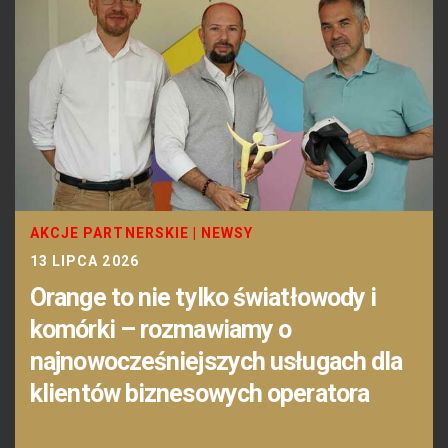
AKCJE PARTNERSKIE
|
NEWSY
13 LIPCA 2026
Orange to nie tylko światłowody i
komórki – rozmawiamy o
najnowocześniejszych usługach dla
klientów biznesowych operatora