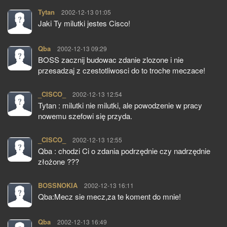
Tytan
pisze:
2002-12-13 01:05
Jaki Ty milutki jestes Cisco!
Qba
pisze:
2002-12-13 09:29
BOSS zacznij budowac zdanie zlozone i nie
przesadzaj z czestotliwosci do to troche meczace!
_CISCO_
pisze:
2002-12-13 12:54
Tytan : milutki nie milutki, ale powodzenie w pracy
nowemu szefowi się przyda.
_CISCO_
pisze:
2002-12-13 12:55
Qba : chodzi Ci o zdania podrzędnie czy nadrzędnie
złożone ???
BOSSNOKIA
pisze:
2002-12-13 16:11
Qba:Mecz sie mecz,za te koment do mnie!
Qba
pisze:
2002-12-13 16:49