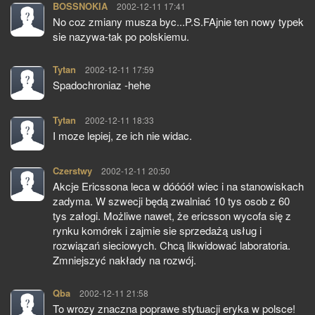
BOSSNOKIA
pisze:
2002-12-11 17:41
No coz zmiany musza byc...P.S.FAjnie ten nowy typek
sie nazywa-tak po polskiemu.
Tytan
pisze:
2002-12-11 17:59
Spadochroniaz -hehe
Tytan
pisze:
2002-12-11 18:33
I moze lepiej, ze ich nie widac.
Czerstwy
pisze:
2002-12-11 20:50
Akcje Ericssona leca w dóóóół wiec i na stanowiskach
zadyma. W szwecji będą zwalniać 10 tys osob z 60
tys załogi. Możliwe nawet, że ericsson wycofa się z
rynku komórek i zajmie sie sprzedażą usług i
rozwiązań sieciowych. Chcą likwidować laboratoria.
Zmniejszyć nakłady na rozwój.
Qba
pisze:
2002-12-11 21:58
To wrozy znaczna poprawe stytuacji eryka w polsce!