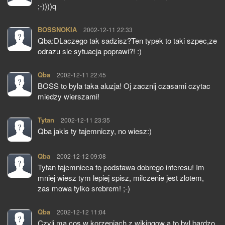
;-))))q
BOSSNOKIA
pisze:
2002-12-11 22:33
Qba:DLaczego tak sadzisz?Ten typek to taki szpec,ze
odrazu sie sytuacja poprawi?! :)
Qba
pisze:
2002-12-11 22:45
BOSS to byla taka aluzja! Oj zacznij czasami czytac
miedzy wierszami!
Tytan
pisze:
2002-12-11 23:35
Qba jakis ty tajemniczy, no wiesz:)
Qba
pisze:
2002-12-12 09:08
Tytan tajemnieca to podstawa dobrego interesu! Im
mniej wiesz tym lepiej spisz, milczenie jest zlotem,
zas mowa tylko srebrem! ;-)
Qba
pisze:
2002-12-12 11:04
Czyli ma cos w korzeniach z wikingow a to byl bardzo