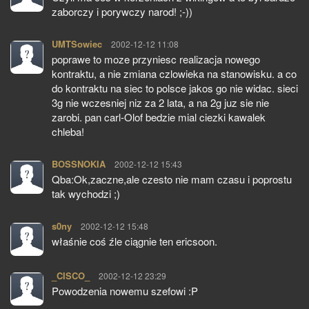
zaborczy i porywczy narod! ;-))
UMTSowiec
pisze:
2002-12-12 11:08
poprawe to moze przyniesc realizacja nowego
kontraktu, a nie zmiana czlowieka na stanowisku. a co
do kontraktu na siec to polsce jakos go nie widac. sieci
3g nie wczesniej niz za 2 lata, a na 2g juz sie nie
zarobi. pan carl-Olof bedzie mial ciezki kawalek
chleba!
BOSSNOKIA
pisze:
2002-12-12 15:43
Qba:Ok,zaczne,ale czesto nie mam czasu i poprostu
tak wychodzi ;)
s0ny
pisze:
2002-12-12 15:48
właśnie coś źle ciągnie ten ericsoon.
_CISCO_
pisze:
2002-12-12 23:29
Powodzenia nowemu szefowi :P