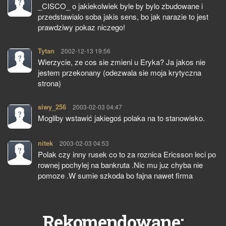
_CISCO_ o jakiekolwiek byle by bylo zbudowane i
przedstawialo soba jakis sens, bo jak narazie to jest
prawdziwy pokaz niczego!
Tytan
pisze:
2002-12-13 19:56
Wierzycie, ze cos sie zmieni u Eryka? Ja jakos nie
jestem przekonany (odezwala sie moja krytyczna
strona)
siwy_256
pisze:
2003-02-03 04:47
Mogliby wstawić jakiegoś polaka na to stanowisko.
nitek
pisze:
2003-02-03 04:53
Polak czy inny rusek co to za roznica Ericsson leci po
rownej pochylej na bankruta .Nic mu juz chyba nie
pomoze .W sumie szkoda bo fajna nawet firma
Rekomendowane: