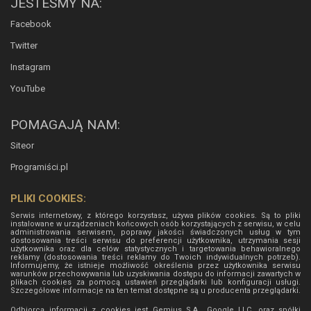
JESTEŚMY NA:
Facebook
Twitter
Instagram
YouTube
POMAGAJĄ NAM:
Siteor
Programiści.pl
PLIKI COOKIES:
Serwis internetowy, z którego korzystasz, używa plików cookies. Są to pliki
instalowane w urządzeniach końcowych osób korzystających z serwisu, w celu
administrowania serwisem, poprawy jakości świadczonych usług w tym
dostosowania treści serwisu do preferencji użytkownika, utrzymania sesji
użytkownika oraz dla celów statystycznych i targetowania behawioralnego
reklamy (dostosowania treści reklamy do Twoich indywidualnych potrzeb).
Informujemy, że istnieje możliwość określenia przez użytkownika serwisu
warunków przechowywania lub uzyskiwania dostępu do informacji zawartych w
plikach cookies za pomocą ustawień przeglądarki lub konfiguracji usługi.
Szczegółowe informacje na ten temat dostępne są u producenta przeglądarki.
Odbiorcą informacji z cookies jest Gemius S.A., Google LLC, oraz spółki