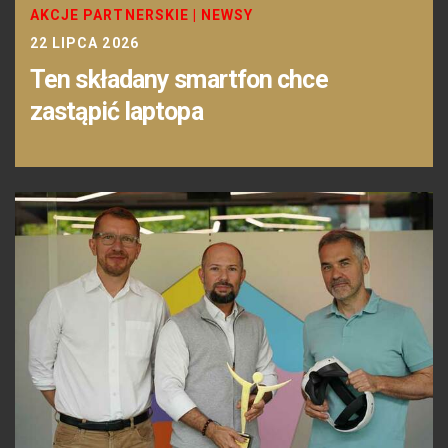
AKCJE PARTNERSKIE
|
NEWSY
22 LIPCA 2026
Ten składany smartfon chce
zastąpić laptopa