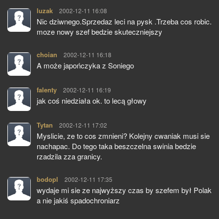
luzak
pisze:
2002-12-11 16:08
Nic dziwnego.Sprzedaz leci na pysk .Trzeba cos robic.
moze nowy szef bedzie skuteczniejszy
choian
pisze:
2002-12-11 16:18
A może japończyka z Soniego
falenty
pisze:
2002-12-11 16:19
jak coś niedziała ok. to lecą głowy
Tytan
pisze:
2002-12-11 17:02
Myslicie, ze to cos zmnieni? Kolejny cwaniak musi sie
nachapac. Do tego taka beszczelna swinia bedzie
rzadzila zza granicy.
bodopl
pisze:
2002-12-11 17:35
wydaje mi sie ze najwyższy czas by szefem był Polak
a nie jakiś spadochroniarz