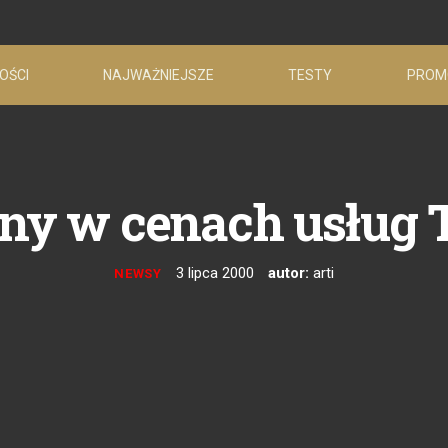
OŚCI
NAJWAŻNIEJSZE
TESTY
PROM
ny w cenach usług 
3 lipca 2000
autor:
arti
NEWSY