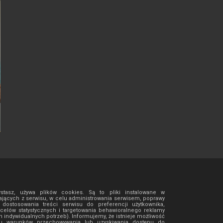
ystasz, używa plików cookies. Są to pliki instalowane w
jących z serwisu, w celu administrowania serwisem, poprawy
ostosowania treści serwisu do preferencji użytkownika,
 celów statystycznych i targetowania behawioralnego reklamy
h indywidualnych potrzeb). Informujemy, że istnieje możliwość
isu warunków przechowywania lub uzyskiwania dostępu do