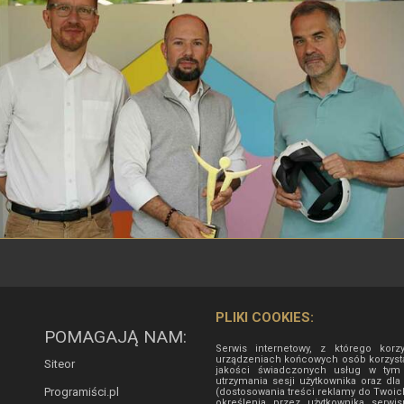
PLIKI COOKIES:
POMAGAJĄ NAM:
Serwis internetowy, z którego korz
urządzeniach końcowych osób korzysta
Siteor
jakości świadczonych usług w tym d
utrzymania sesji użytkownika oraz dla
Programiści.pl
(dostosowania treści reklamy do Twoic
określenia przez użytkownika serw