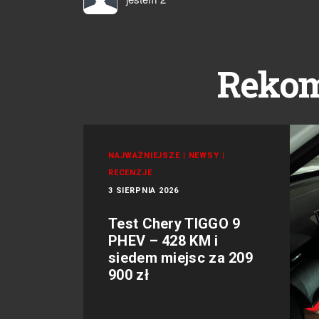
Reko
NAJWAŻNIEJSZE
|
NEWSY
|
RECENZJE
3 SIERPNIA 2026
Test Chery TIGGO 9
PHEV – 428 KM i
siedem miejsc za 209
900 zł