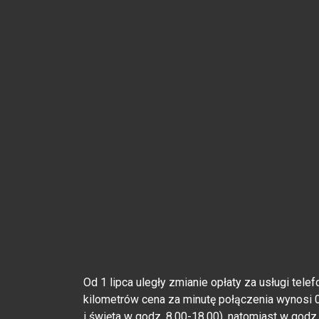
Od 1 lipca uległy zmianie opłaty za usługi tel
kilometrów cena za minutę połączenia wynosi 0
i święta w godz. 8.00-18.00), natomiast w godz