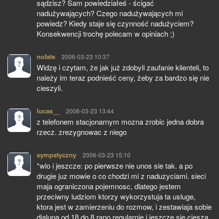
sądzisz? Sam powiedziałeś - ścigać
nadużywających? Czego nadużywających mi
powiedz? Kiedy staje się czynność nadużyciem?
Konsekwencji trochę polecam w opiniach ;)
nofate
pisze:
2006-03-23 10:37
Widzę i czytam, że jak już zdobyli zaufanie klienteli, to
należy im teraz podnieść ceny, żeby za bardzo się nie
cieszyli.
lucas__
pisze:
2006-03-23 13:44
z telefonem stacjonarnym mozna zrobic jedna dobra
rzecz. zrezygnowac z niego
sympatyczny
pisze:
2006-03-23 15:10
*wlo i jeszcze: po pierwsze nie unos sie tak. a po
drugie juz mowie o co chodzi mi z naduzyciami. sieci
maja ograniczona pojemnosc, dlatego jestem
przeciwny ludziom ktorzy wykorzystuja ta usluge,
ktora jest w zamierzeniu do rozmow, i zestawiaja sobie
dialupa od 18 do 8 rano regularnie i jeszcze sie ciesza