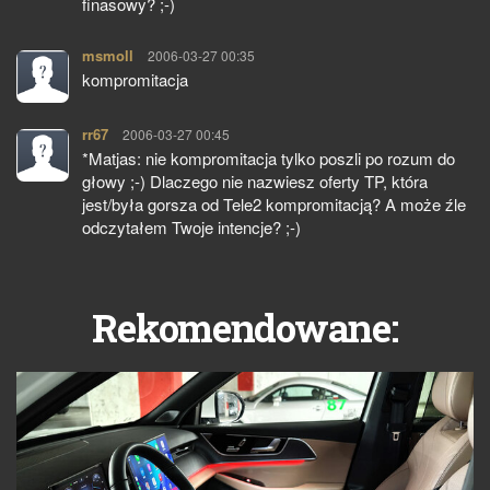
finasowy? ;-)
msmoll
pisze:
2006-03-27 00:35
kompromitacja
rr67
pisze:
2006-03-27 00:45
*Matjas: nie kompromitacja tylko poszli po rozum do
głowy ;-) Dlaczego nie nazwiesz oferty TP, która
jest/była gorsza od Tele2 kompromitacją? A może źle
odczytałem Twoje intencje? ;-)
Rekomendowane: