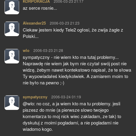
KORPORACJA
pisze:
2006-03-23 21:17
az serce rosnie...
Alexander25
pisze:
2006-03-23 21:23
Ciekaw jestem kiedy Tele2 ogłosi, że zwija żagle z
Polski...
wlo
pisze:
2006-03-23 21:28
sympatyczny - nie wiem kto ma tutaj problemy...
Naprawdę nie wiem jak bym nie czytał swój post nie
widzę, żebym nawet kontekstowo napisał, że te słowa
Ty wypowiadałeś kiedykolwiek. A zamiarem moim to
nie było na pewno ;-)
sympatyczny
pisze:
2006-03-24 01:19
@wlo: no coz, a ja wiem kto ma tu problemy. jesli
piszesz do mnie (a pierwsze slowo twojego
komentarza to moj nick wiec zakladam, ze tak) to
dyskutuj z moimi pogladami, a nie pogladami nie
wiadomo kogo.