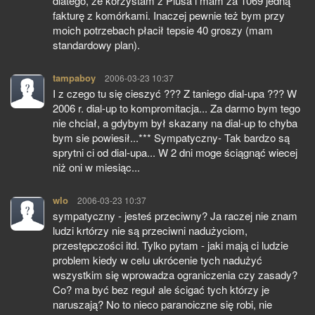
dlatego, że korzystam z Plusa i mam za 1069 jedną
fakturę z komórkami. Inaczej pewnie też bym przy
moich potrzebach płacił tepsie 40 groszy (mam
standardowy plan).
tampaboy
pisze:
2006-03-23 10:37
I z czego tu się cieszyć ??? Z taniego dial-upa ??? W
2006 r. dial-up to kompromitacja... Za darmo bym tego
nie chciał, a gdybym był skazany na dial-up to chyba
bym sie powiesił...*** Sympatyczny- Tak bardzo są
sprytni ci od dial-upa... W 2 dni moge ściągnąć wiecej
niż oni w miesiąc...
wlo
pisze:
2006-03-23 10:37
sympatyczny - jesteś przeciwny? Ja raczej nie znam
ludzi krtórzy nie są przeciwni nadużyciom,
przestępczości itd. Tylko pytam - jaki mają ci ludzie
problem kiedy w celu ukrócenie tych nadużyć
wszystkim się wprowadza ograniczenia czy zasady?
Co? ma być bez reguł ale ścigać tych którzy je
naruszają? No to nieco paranoiczne się robi, nie