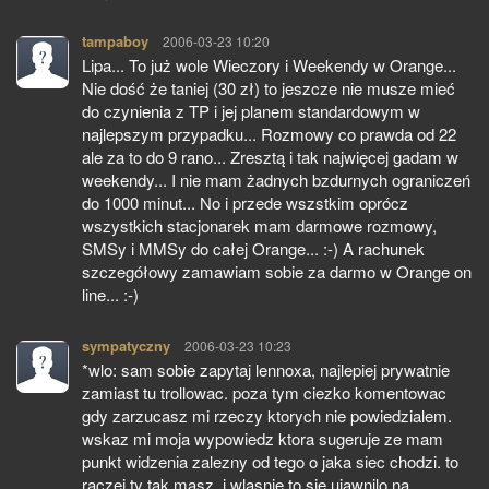
tampaboy
pisze:
2006-03-23 10:20
Lipa... To już wole Wieczory i Weekendy w Orange...
Nie dość że taniej (30 zł) to jeszcze nie musze mieć
do czynienia z TP i jej planem standardowym w
najlepszym przypadku... Rozmowy co prawda od 22
ale za to do 9 rano... Zresztą i tak najwięcej gadam w
weekendy... I nie mam żadnych bzdurnych ograniczeń
do 1000 minut... No i przede wszstkim oprócz
wszystkich stacjonarek mam darmowe rozmowy,
SMSy i MMSy do całej Orange... :-) A rachunek
szczegółowy zamawiam sobie za darmo w Orange on
line... :-)
sympatyczny
pisze:
2006-03-23 10:23
*wlo: sam sobie zapytaj lennoxa, najlepiej prywatnie
zamiast tu trollowac. poza tym ciezko komentowac
gdy zarzucasz mi rzeczy ktorych nie powiedzialem.
wskaz mi moja wypowiedz ktora sugeruje ze mam
punkt widzenia zalezny od tego o jaka siec chodzi. to
raczej ty tak masz, i wlasnie to sie ujawnilo na