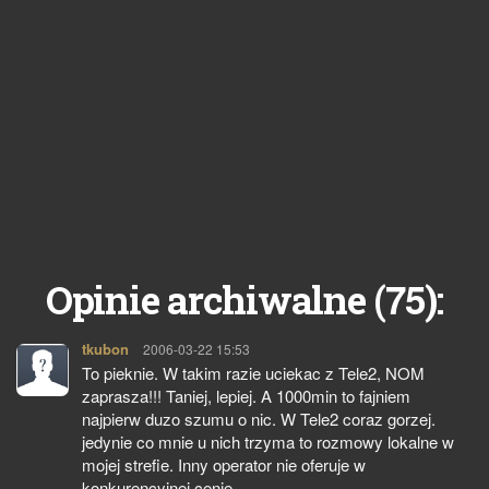
75
Opinie archiwalne (
):
tkubon
pisze:
2006-03-22 15:53
To pieknie. W takim razie uciekac z Tele2, NOM
zaprasza!!! Taniej, lepiej. A 1000min to fajniem
najpierw duzo szumu o nic. W Tele2 coraz gorzej.
jedynie co mnie u nich trzyma to rozmowy lokalne w
mojej strefie. Inny operator nie oferuje w
konkurencyjnej cenie