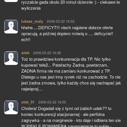
ryczalcie gada okolo 20 minut dziennie :) - ciekawe te
wyliczenia
lukasz_maly
pisze:
2006-03-22 16:32
hhehe.....DEFICYT!!! niech najpierw dobrze oferte
opracują, a później dopiero mówią o .... deficycie!!
ech!!
sitek
pisze:
2006-03-22 16:38
Toż to prawdziwa konkurenacja dla TP. Nic tylko
kupować tele2... Patałachy Żadna, powtarzam,
ŻADNA firma nie ma zamiaru konkurować z TP.
Dlatego u nas jest inny rynek niż na zachodzie. To nie
jest żadna zmowa, tylko każdy chce się nachapać jak
najwięcej....
olek_01
pisze:
2006-03-22 16:55
Cholera! Dogadali się z tymi od żabich udek?? to
koniec konkurencji stacjonarnej - ale perfidna
zagrywka - a na marginesie - kto daje i odbiera ten sie
W PIEKLE PONIWIERA zapamiętajcie to sobie -