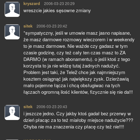
kryszard
pisze:
2006-03-23 20:29
wreszcie jakies sęsowne zmiany
sitek
pisze:
2006-03-23 20:42
*sympatyczny, jeśli w umowie masz jasno napisane,
że masz darmowe rozmowy wieczorem i w weekendy
to je masz darmowe. Nie ważde czy gadasz w tym
czasie godzinę, czy też cały ten czas masz to ZA
DARMO (w ramach abonamentu). o jeśli ktoś z tego
korzysta to ja nie widzę tutaj żadnych nadużyć.
Problem jest taki, że Tele2 chce jak najmniejszym
kosztem osiągnąć jak największy zysk. Dzierżawią
mało pojemne łącza i chcą obsługiwac na tych
łączach ogromną ilość klientów, fizycznie się nie da!!!
sitek
pisze:
2006-03-23 20:43
i jeszcze jedno. Czy jakby ktoś gadał bez przerwy w
dzień płacąc za to też miałoby miejsce nadużycie???
Chyba nie ma znaczenia czy płacę czy też nie!!!!