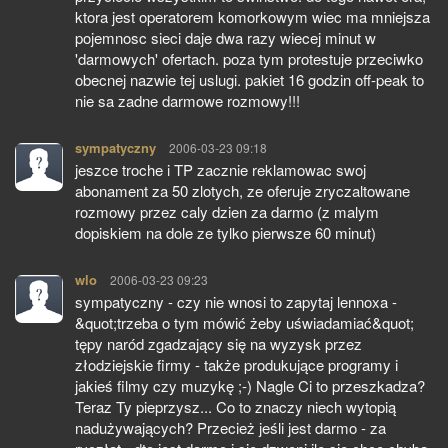
ktora jest operatorem komorkowym wiec ma mniejsza
pojemnosc sieci daje dwa razy wiecej minut w
'darmowych' ofertach. poza tym protestuje przeciwko
obecnej nazwie tej uslugi. pakiet 16 godzin off-peak to
nie sa zadne darmowe rozmowy!!!
sympatyczny
pisze:
2006-03-23 09:18
jeszce troche i TP zacznie reklamowac swoj
abonament za 50 zlotych, ze oferuje zryczaltowane
rozmowy przez caly dzien za darmo (z malym
dopiskiem na dole ze tylko pierwsze 60 minut)
wlo
pisze:
2006-03-23 09:23
sympatyczny - czy nie wnosi to zapytaj lennoxa -
&quot;trzeba o tym mówić żeby uświadamiać&quot;
tępy naród zgadzający się na wyzysk przez
złodziejskie firmy - także produkujące programy i
jakieś filmy czy muzykę ;-) Nagle Ci to przeszkadza?
Teraz Ty pieprzysz... Co to znaczy niech wytopią
nadużywających? Przecież jeśli jest darmo - za