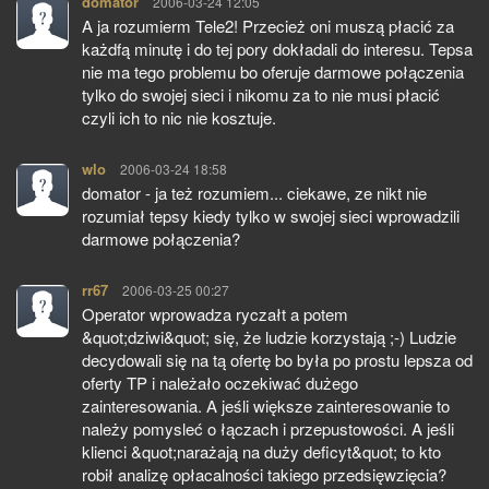
domator
pisze:
2006-03-24 12:05
A ja rozumierm Tele2! Przecież oni muszą płacić za
każdfą minutę i do tej pory dokładali do interesu. Tepsa
nie ma tego problemu bo oferuje darmowe połączenia
tylko do swojej sieci i nikomu za to nie musi płacić
czyli ich to nic nie kosztuje.
wlo
pisze:
2006-03-24 18:58
domator - ja też rozumiem... ciekawe, ze nikt nie
rozumiał tepsy kiedy tylko w swojej sieci wprowadzili
darmowe połączenia?
rr67
pisze:
2006-03-25 00:27
Operator wprowadza ryczałt a potem
&quot;dziwi&quot; się, że ludzie korzystają ;-) Ludzie
decydowali się na tą ofertę bo była po prostu lepsza od
oferty TP i należało oczekiwać dużego
zainteresowania. A jeśli większe zainteresowanie to
należy pomysleć o łączach i przepustowości. A jeśli
klienci &quot;narażają na duży deficyt&quot; to kto
robił analizę opłacalności takiego przedsięwzięcia?