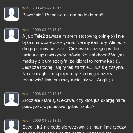
wlo
pisze:
2006-03-22 18:11
Poważnie? Przecież jak darmo to darmo!!
wlo
pisze:
2006-03-22 18:15
A ja o Tele2 zawsze miałem stosowną opinię ;-) i nie
była ona wcale pozytywna. Nie myliłem się. Ale też z
drugiej strony patrząc... Ciekawe dlaczego jest tak
tanio a ciągle wszyscy mówią, że jest drogo? W tym
mądrzy z biura szeryfa (że klienci to normalka ;-)).
Jeszcze trochę i się rynek zarżnie... Już się zażyna.
No ale ciągle z drugiej strony z pensję możeny
rozmawiać ileś tam razy mniej niż w... Anglii ;-)
wlo
pisze:
2006-03-22 18:15
Złodzieje kłamią. Ciekawe, czy ktoś już skargę na tę
podwyżkę wystosował gdzie trzeba?
wlo
pisze:
2006-03-22 18:16
Eeee... już nie będę się wyżywał ;-) mam inne rzeczy
na głowie teraz ;-) Zajrzę później pod ten wątek.