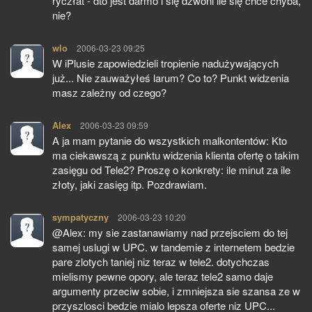
ryczłat - dto jest darmo i się dzwoni ile się chce chyba,
nie?
wlo
pisze:
2006-03-23 09:25
W iPlusie zapowiedzieli tropienie nadużywających
już... Nie zauważyłeś larum? Co to? Punkt widzenia
masz zależny od czego?
Alex
pisze:
2006-03-23 09:59
A ja mam pytanie do wszystkich malkontentów: Kto
ma ciekawszą z punktu widzenia klienta ofertę o takim
zasięgu od Tele2? Proszę o konkrety: ile minut za ile
złoty, jaki zasięg itp. Pozdrawiam.
sympatyczny
pisze:
2006-03-23 10:20
@Alex: my sie zastanawiamy nad przejsciem do tej
samej uslugi w UPC. w tandemie z internetem bedzie
pare zlotych taniej niz teraz w tele2. dotychczas
mielismy pewne opory, ale teraz tele2 samo daje
argumenty przeciw sobie, i zmniejsza sie szansa ze w
przyszlosci bedzie mialo lepsza oferte niz UPC...