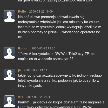
Rollo
pisze:
2006-03-22 19:09
No cóż słowo promocja zdewaluowalo się
maksymalnie właściwie jak last minute tylko że tutaj
last minute w ryczałcie jednak występuje jeżeli nie w
biurach podróży to jednak u wiodącego operatora he
he
tkubon
pisze:
2006-03-22 19:30
***dw: A korzystales z DWiW z Tele2 czy TP, bo
napisales to w czasie przeszlym??
ja
pisze:
2006-03-22 21:11
takie ruchy oznaczaja zapewne tylko jedno - niedlugo
tele2 wycofa sie z rynku, podobnie jak to uczynilo w
innych krajach.
wlo
pisze:
2006-03-22 22:04
hmmm... ja kiedyś od kogoś dostałem fajne nagranie z
BOK tele2 dotyczące problemów z tymi DWiW