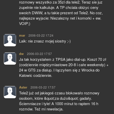
rozmowy wszystko za 35zl dla tele2. Teraz sie juz
zupelnie nie kalkuluje. A TP chciala obizyc ceny
swoich DWiW, a tu takie prezent od Tele2. No coz,
najlepsze wyjscie: Niezalezny net i komorki + ew.
VOIP;)
mar
pisze:
2006-03-22 17:24
Laik: nie znasz mojej siostry ;-)
dw
pisze:
2006-03-22 17:57
Ja tak korzystałem z TPSA jako dial-up. Koszt 70 zł
(codziennie międzymiastowe 20-8 i całe weekendy) +
24 w GTS za dialup. I łączyłem się z Wrocka do
Katowic codziennie.
Aster
pisze:
2006-03-22 17:57
Tele2 już od jakiegoś czasu blokowało rozmowy
osobom, które &quot;za dużo&quot; gadały.
Ściemniacze i tyle! A 1000 minut to raptem 16 h
rozmów. Też mi rewelacja.