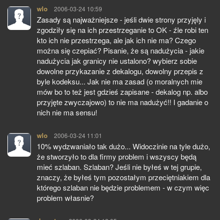
wlo
pisze:
2006-03-24 10:59
Zasady są najważniejsze - jeśli dwie strony przyjęly i
zgodziły się na ich przestrzeganie to OK - źle robi ten
kto ich nie przestrzega, ale jak ich nie ma? Czego
można się czepiać? Pisanie, że są nadużycia - jakie
nadużycia jak granicy nie ustalono? wybierz sobie
dowolne przykazanie z dekalogu, dowolny przepis z
byle kodeksu... Jak nie ma zasad (o moralnych mie
mów bo to też jest gdzieś zapisane - dekalog np. albo
przyjęte zwyczajowo) to nie ma nadużyć!! I gadanie o
nich nie ma sensu!
wlo
pisze:
2006-03-24 11:01
10% wydzwaniało tak dużo... Widoczinie na tyle dużo,
że stworzyło to dla firmy problem i wszyscy będą
mieć szlaban. Szlaban? Jeśli nie byłeś w tej grupie,
znaczy, że byłeś tym pozostałym przeciętniakiem dla
którego szlaban nie będzie problemem - w czym więc
problem własnie?