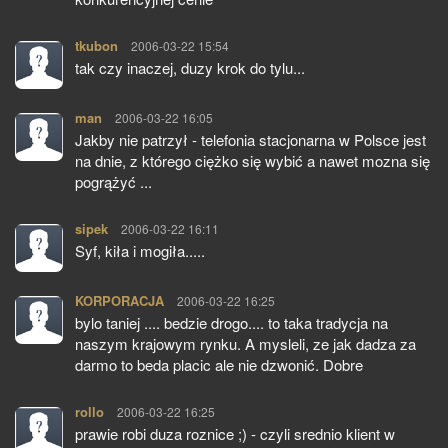
tkubon
pisze:
2006-03-22 15:54
tak czy inaczej, duzy krok do tylu...
man
pisze:
2006-03-22 16:05
Jakby nie patrzył - telefonia stacjonarna w Polsce jest
na dnie, z którego ciężko się wybić a nawet mozna się
pogrążyć ...
sipek
pisze:
2006-03-22 16:11
Syf, kiła i mogiła.....
KORPORACJA
pisze:
2006-03-22 16:25
bylo taniej .... bedzie drogo.... to taka tradycja na
naszym krajowym rynku. A mysleli, ze jak dadza za
darmo to beda placic ale nie dzwonić. Dobre
rollo
pisze:
2006-03-22 16:25
prawie robi duza roznice ;) - czyli srednio klient w