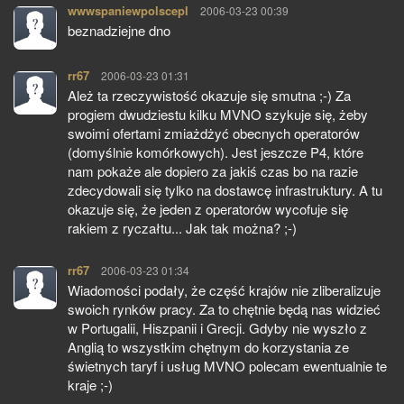
wwwspaniewpolscepl
pisze:
2006-03-23 00:39
beznadziejne dno
rr67
pisze:
2006-03-23 01:31
Ależ ta rzeczywistość okazuje się smutna ;-) Za
progiem dwudziestu kilku MVNO szykuje się, żeby
swoimi ofertami zmiażdżyć obecnych operatorów
(domyślnie komórkowych). Jest jeszcze P4, które
nam pokaże ale dopiero za jakiś czas bo na razie
zdecydowali się tylko na dostawcę infrastruktury. A tu
okazuje się, że jeden z operatorów wycofuje się
rakiem z ryczałtu... Jak tak można? ;-)
rr67
pisze:
2006-03-23 01:34
Wiadomości podały, że część krajów nie zliberalizuje
swoich rynków pracy. Za to chętnie będą nas widzieć
w Portugalii, Hiszpanii i Grecji. Gdyby nie wyszło z
Anglią to wszystkim chętnym do korzystania ze
świetnych taryf i usług MVNO polecam ewentualnie te
kraje ;-)