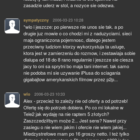
zasadzie uderz w stol, a nozyce sie odezwa.
sympatyczny
pisze:
2006-03-23 10:28
*wlo i jeszcze: po pierwsze nie unos sie tak. a po
drugie juz mowie o co chodzi mi z naduzyciami. sieci
maja ograniczona pojemnosc, dlatego jestem
przeciwny ludziom ktorzy wykorzystuja ta usluge,
ktora jest w zamierzeniu do rozmow, i zestawiaja sobie
dialupa od 18 do 8 rano regularnie i jeszcze sie ciesza
jacy to oni sa sprytni bo maja tani internet. tak samo
nie podoba mi sie uzywanie iPlusa do sciagania
gigabajtow amerykanskich filmow przez p2p...
wlo
pisze:
2006-03-23 10:33
Alex - przecież to zależy nie od oferty a od potrzeb!
Ofertę się do potrzeb dobiera. Po co mi lokalne w
Tele2 jak wydaję na nie raptem 5 złotych?
Zaszczedziłbym może 2... Jest sens? Nawet przy
zasiegu o nie wiem jakim i ofercie nie wiem jakiej...
Miedzystrefowe mam po 16 groszy netto. I też tylko