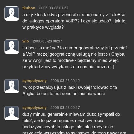
tkubon
pisze:
2006-03-23 01:57
a czy ktos kiedys przenosil nr stacjonarny z TelePsa
do jakiegos operatora VoIP?? I czy sie udalo? I jak to
w praktyce wyglada?
wlo
pisze:
2006-03-23 08:37
tkubon - a można? to numer geograficzny jst przecież
a VoIP raczej geograficzną usługą nie jest ;-) Chyba,
ze w Anglii jest to możliwe - będziemy mieć w ięc
przykład żeby wytykać, że u nas nie można ;-)
sympatyczny
pisze:
2006-03-23 09:12
*wlo: przestalbys juz z laski swojej trollowac z ta
Anglia, bo ani to ma sens ani nic nie wnosi
sympatyczny
pisze:
2006-03-23 09:17
duzy minus, generalnie miewam duzo sympatii do
tele2, ale to juz przegiecie. niech wytropia
naduzywajacych ta usluge, ale takie radykalne
przyciecie wszystkim to swinstwo. do tego nawet era,