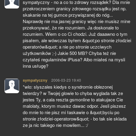
sympatyczny - no a co to zdrowy rozsądek? Dla mnie
przekroczeniem granicy zdrowego rozsądku jest np.
skakanie na tej gumce przywiązanej do nóg...
Naprawdę nie ma jasnej granicy więc nie musisz mine
przekonywać, że nie rozumiem. Ja doskonale to
rozumiem. Wiem o co Ci chodzi. Już daaawno o tym
pisałem, ale wówczas byłem &quot;po stronie złodziei
operatorów&quot; a nie po stronie uczciwych
użytkowników ;-) Jakie 500 MB? Chyba też nie
czytałeś regulaminów iPlusa? Albo miałeś na mysli
inna usługę?
sympatyczny
pisze:
2006-03-23 19:40
*wlo: slyszales kiedys o syndromie oblezonej
twierdzy? w Twojej glowie to chyba wyglada tak ze
jestes Ty, a cala reszta gsmonline to atakujace Cie
malolaty, ktorym musisz dawac odpor. Jesli piszesz
do mnie to nie pisz mi łaskawie o &quot;byciu po
stronie złodziei-operatorow&quot; - bo tak sie sklada
ze ja nic takiego nie mowilem... :/