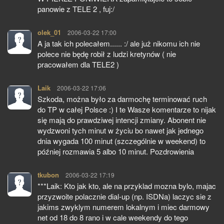
panowie z TELE 2 , fuj:/
olek_01
pisze:
2006-03-22 17:00
A ja tak ich polecałem...... :/ ale już nikomu ich nie
polece nie będę robił z ludzi kretynów ( nie
pracowałem dla TELE2 )
Laik
pisze:
2006-03-22 17:06
Szkoda, można było za darmochę terminować ruch
do TP w całej Polsce :) I te Wasze komentarze to nijak
się mają do prawdziwej intencji zmiany. Abonent nie
wydzwoni tych minut w życiu bo nawet jak jednego
dnia wygada 100 minut (szczególnie w weekend) to
później rozmawia 5 albo 10 minut. Pozdrowienia
tkubon
pisze:
2006-03-22 17:19
***Laik: Kto jak kto, ale na przyklad mozna bylo, majac
przyzwoite polacznie dial-up (np. ISDNa) laczyc sie z
jakims zwyklym numerem lokalnym i miec darmowy
net od 18 do 8 rano i w cale weekendy do tego