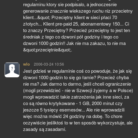
regulaminu ktory sie podpisalo, a jednoczesnie
generowanie znacznie wiekszego ruchu niz przecietny
klient...&quot; Przeciętny klient w sieci płaci 70
złotych... Klient pre-paid 25, abonamentowy 150... Ci
to znaczy Przeciętny? Przecież przeciętny to jest ten
średniak z tego co dzwoni pół godziny i tego co
dzwoni 1000 godzin!! Jak nie ma zakazu, to nie ma
&quot;przeciętnie&quot;.
wlo
pisze:
2006-03-24 10:56
Jest gdzieś w regulaminie coś co powoduje, że jak się
dzwoni 1000 godzin to się go łamie? Przecież chyba
nie ma? Jak darmo to darmo, jeśli chceli ograniczenie
(mogli przewidzieć - nie w Szwecji żyjemy a w Polsce)
mogli wprowadzić takie zatrzeżenia jak inne sieci, za
co są równo krytykowane - 1 GB, 2000 minut czy
jeszcze 5 tysięcy esemesów... Ale nie wprowadzili
więc można mówić 24 godziny na dobę. To chore
oczywiście jeśliktoś to w ten sposób wykorzystuje, ale
zasady są zasadami.