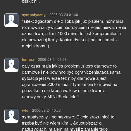
bliskich...
sympatyczny
pisze:
2006-03-24 01:46
*sitek: zgadzam sie z Toba jak juz pisalem. normalna
rozmowa oczywiscie naduzyciem nie jest niewazne ile
czasu trwa, a limit 1000 minut to jest kompromitacja
dla powaznej firmy. koniec dyskusji na ten temat z
mojej strony :)
lennox
pisze:
2006-03-24 03:23
caly czas maja jakies problem ,skoro darmowe to
darmowe i nie powinno byc ograniczenia,taka sama
sytuacja jest w erze tez niby darmowe a jest
ograniczenie 2000 minut z tym ze oni to mowia na
poczatku a nie kreca walki w czasie trwania
umowy.duzy MINUS dla tele2
wlo
pisze:
2006-03-24 10:53
sympatyczny - no naprawe, Ciebie zrozumieć to
trzeba być nie wiem kim... &quot;piszac o
naduzyciach, mialem na mysli zlamanie tego