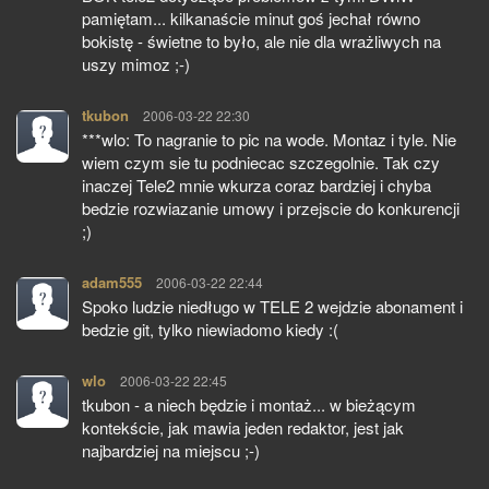
pamiętam... kilkanaście minut goś jechał równo
bokistę - świetne to było, ale nie dla wrażliwych na
uszy mimoz ;-)
tkubon
pisze:
2006-03-22 22:30
***wlo: To nagranie to pic na wode. Montaz i tyle. Nie
wiem czym sie tu podniecac szczegolnie. Tak czy
inaczej Tele2 mnie wkurza coraz bardziej i chyba
bedzie rozwiazanie umowy i przejscie do konkurencji
;)
adam555
pisze:
2006-03-22 22:44
Spoko ludzie niedługo w TELE 2 wejdzie abonament i
bedzie git, tylko niewiadomo kiedy :(
wlo
pisze:
2006-03-22 22:45
tkubon - a niech będzie i montaż... w bieżącym
kontekście, jak mawia jeden redaktor, jest jak
najbardziej na miejscu ;-)