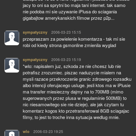
jacy to oni sa sprytni bo maja tani internet. tak samo
nie podoba mi sie uzywanie iPlusa do sciagania
gigabajtow amerykanskich filmow przez p2p...
sympatyczny
pisze:
2006-03-23 15:15
przepraszam za powielenie komentarza - tak mi sie
robi od kiedy strona gsmonline zmienila wyglad
sympatyczny
pisze:
2006-03-23 15:19
*wlo: napisalem juz, szkoda ze nie chcesz lub nie
potrafisz zrozumiec. piszac naduzycie mialem na
mysli razace przekroczenie granic zdrowego rozsadku
albo intencji oferujacego usluge. jesli ktos ma w iPlusie
ma transfer miesieczny dajmy na to 700MB (mimo
sugerowanych przez plusa w regulaminie 500MB) to
nic niesamowitego sie nie dzieje). ale jak czytam tu
komentarz kogos kto przetransferowal 8GB sciagajac
filmy, to jest to troche inna sytuacja wedlug mnie.
wlo
pisze:
2006-03-23 19:25