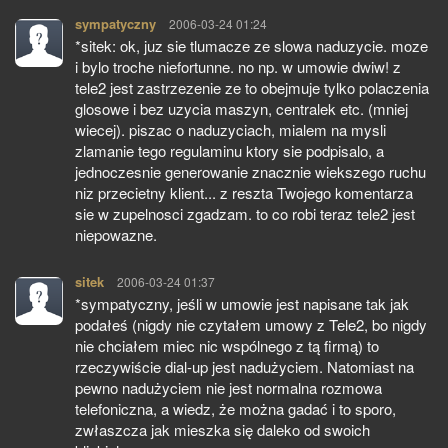
sympatyczny
pisze:
2006-03-24 01:24
*sitek: ok, juz sie tlumacze ze slowa naduzycie. moze
i bylo troche niefortunne. no np. w umowie dwiw! z
tele2 jest zastrzezenie ze to obejmuje tylko polaczenia
glosowe i bez uzycia maszyn, centralek etc. (mniej
wiecej). piszac o naduzyciach, mialem na mysli
zlamanie tego regulaminu ktory sie podpisalo, a
jednoczesnie generowanie znacznie wiekszego ruchu
niz przecietny klient... z reszta Twojego komentarza
sie w zupelnosci zgadzam. to co robi teraz tele2 jest
niepowazne.
sitek
pisze:
2006-03-24 01:37
*sympatyczny, jeśli w umowie jest napisane tak jak
podałeś (nigdy nie czytałem umowy z Tele2, bo nigdy
nie chciałem miec nic wspólnego z tą firmą) to
rzeczywiście dial-up jest nadużyciem. Natomiast na
pewno nadużyciem nie jest normalna rozmowa
telefoniczna, a wiedz, że można gadać i to sporo,
zwłaszcza jak mieszka się daleko od swoich