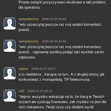
Proste związki przyczynowo-skutkowe a taki problem
dla operatora.
sympatyczny
pisze:
2006-03-25 00:42
*wlo: przeczytaj jeszcze raz moj ostatni komentarz.
powoli...
sympatyczny
pisze:
2006-03-25 00:44
*wlo: przeczytaj jeszcze raz moj ostatni komentarz.
powoli... naprawdę spróbuj podjąć taki wysiłek zanim
odpiszesz.
dejmo
pisze:
2006-03-27 00:07
a to niedobrze , tracąna na tym. A z drugiej strony jak
konkurować z monopolistą. TP-Telekomuna.
rr67
pisze:
2006-03-27 00:12
*dejmo: wszystko wskazuje na to, że tracą w Twoich
oczach ale zyskują finansowo. Jak myślisz co jest dla
nich ciekawsze, Twoje oczy czy dodatni wynik