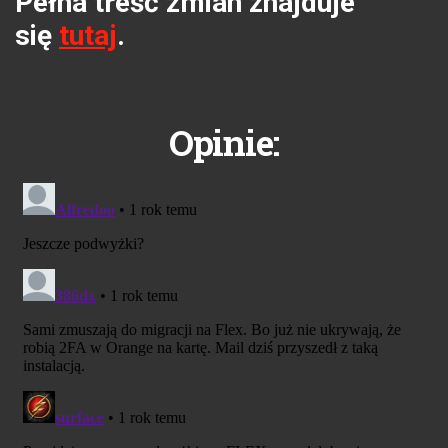
Pełna treść zmian znajduje
się
tutaj
.
Opinie: