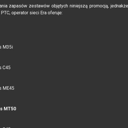
nia zapasów zestawów objętych niniejszą promocją, jednakż
 PTC, operator sieci Era oferuje:
s M35i
s C45
ns ME45
s MT50