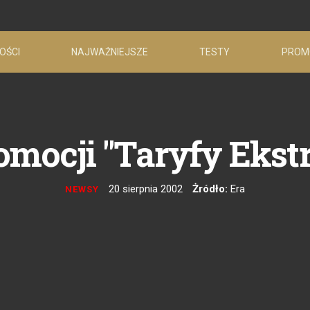
OŚCI
NAJWAŻNIEJSZE
TESTY
PROM
mocji "Taryfy Ekstra
20 sierpnia 2002
Żródło:
Era
NEWSY