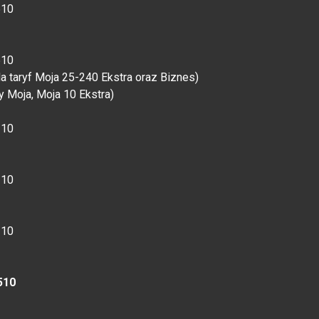
510
510
a taryf Moja 25-240 Ekstra oraz Biznes)
 Moja, Moja 10 Ekstra)
310
210
310
510