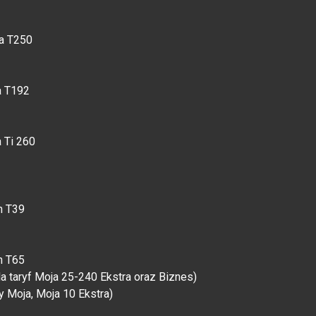
la T250
a T192
a Ti 260
n T39
n T65
a taryf Moja 25-240 Ekstra oraz Biznes)
 Moja, Moja 10 Ekstra)