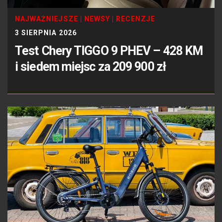
NAJWAŻNIEJSZE
|
NEWSY
|
RECENZJE
3 SIERPNIA 2026
Test Chery TIGGO 9 PHEV – 428 KM
i siedem miejsc za 209 900 zł