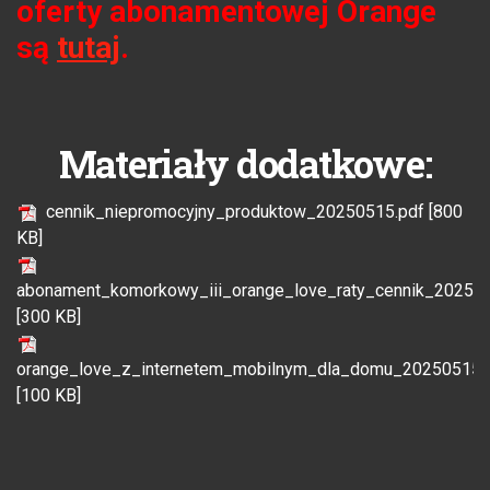
oferty abonamentowej Orange
są
tutaj
.
Materiały dodatkowe:
cennik_niepromocyjny_produktow_20250515.pdf [800
KB]
abonament_komorkowy_iii_orange_love_raty_cennik_202505
[300 KB]
orange_love_z_internetem_mobilnym_dla_domu_20250515.
[100 KB]