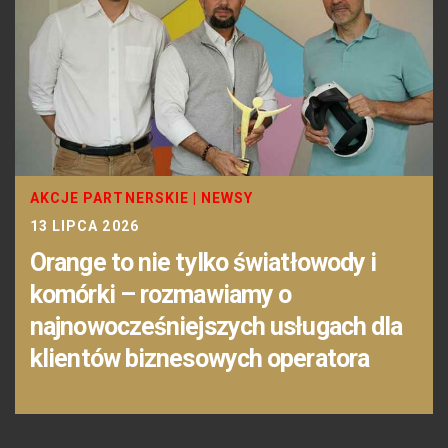
AKCJE PARTNERSKIE
|
NEWSY
13 LIPCA 2026
Orange to nie tylko światłowody i
komórki – rozmawiamy o
najnowocześniejszych usługach dla
klientów biznesowych operatora