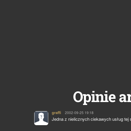
Opinie a
graffi
pisze:
2002-09-25 19:18
Jedna z nielicznych ciekawych usług tej s