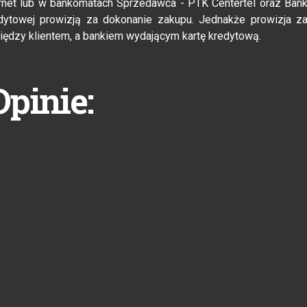
ernet lub w bankomatach Sprzedawca - PTK Centertel oraz Ban
edytowej prowizją za dokonanie zakupu. Jednakże prowizja z
dzy klientem, a bankiem wydającym kartę kredytową.
Opinie: