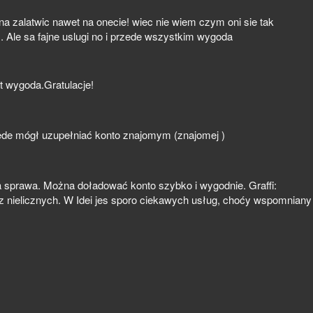
a zalatwic nawet na onecie! wiec nie wiem czym oni sie tak
. Ale sa fajne uslugi no i przede wszystkim wygoda
t wygoda.Gratulacje!
będe mógł uzupełniać konto znajomym (znajomej )
a sprawa. Można doładować konto szybko i wygodnie. Graffi:
 z nielicznych. W Idei jes sporo ciekawych usług, choćy wspomniany