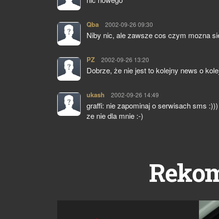
Qba
pisze:
2002-09-26 09:30
Niby nic, ale zawsze cos czym mozna si
PZ
pisze:
2002-09-26 13:20
Dobrze, że nie jest to kolejny news o ko
ukash
pisze:
2002-09-26 14:49
graffi: nie zapominaj o serwisach sms :))) 
ze nie dla mnie :-)
Reko