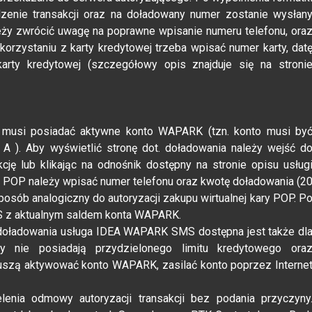
dzenie transakcji oraz na doładowany numer zostanie wysłan
eży zwrócić uwagę na poprawne wpisanie numeru telefonu, ora
 korzystaniu z karty kredytowej trzeba wpisać numer karty, dat
rty kredytowej (szczegółowy opis znajduje się na stroni
musi posiadać aktywne konto WAPARK (tzn. konto musi by
: A
). Aby wyświetlić stronę dot. doładowania należy wejść d
ję lub klikając na odnośnik dostępny na stronie opisu usług
 POP należy wpisać numer telefonu oraz kwotę doładowania (2
sposób analogiczny do autoryzacji zakupu wirtualnej kary POP. P
MS z aktualnym saldem konta WAPARK.
oładowania usługa IDEA WAPARK SMS dostępna jest także dl
zy nie posiadają przydzielonego limitu kredytowego ora
zą aktywować konto WAPARK, zasilać konto poprzez Interne
enia odmowy autoryzacji transakcji bez podania przyczyny