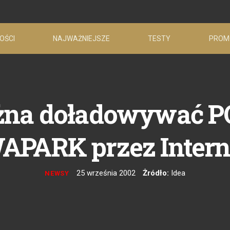
OŚCI
NAJWAŻNIEJSZE
TESTY
PROM
na doładowywać POP
APARK przez Intern
25 września 2002
Żródło:
Idea
NEWSY