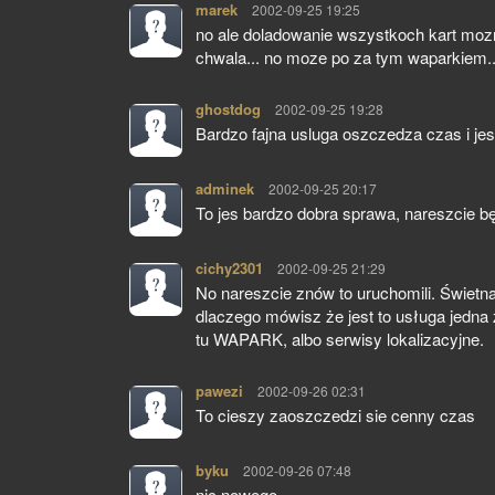
marek
pisze:
2002-09-25 19:25
no ale doladowanie wszystkoch kart mozn
chwala... no moze po za tym waparkiem..
ghostdog
pisze:
2002-09-25 19:28
Bardzo fajna usluga oszczedza czas i jes
adminek
pisze:
2002-09-25 20:17
To jes bardzo dobra sprawa, nareszcie 
cichy2301
pisze:
2002-09-25 21:29
No nareszcie znów to uruchomili. Świetn
dlaczego mówisz że jest to usługa jedna
tu WAPARK, albo serwisy lokalizacyjne.
pawezi
pisze:
2002-09-26 02:31
To cieszy zaoszczedzi sie cenny czas
byku
pisze:
2002-09-26 07:48
nic nowego