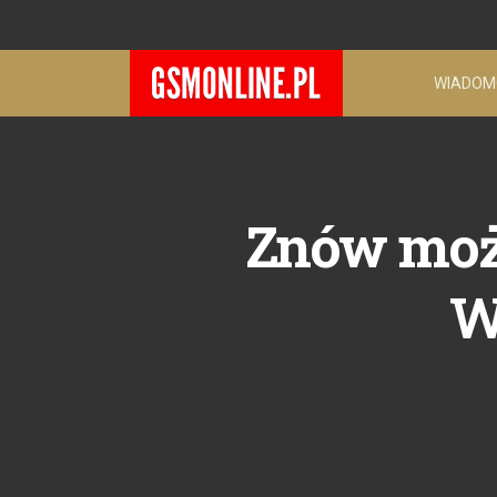
WIADOM
Znów moż
W