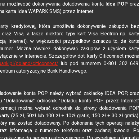
iona możliwość dokonywania doładowania konta
Idea POP
ora
lna karta Idea WAPARK SMS) przez Internet.
arty kredytowej, która umożliwia dokonywanie zakupów be
 oraz Visa, a także niektóre typy kart Visa Electron np. kart
ją Internet), w większości przypadków oznacza to, że kart
 numer. Można również dokonywać zakupów z użyciem kart
wyłącznie w Internecie. Szczegółów dot. karty Citiconnect możn
bank.pl/poland/citiconnect/
lub pod numerem 0-801 302 649
entrum autoryzacyjne Bank Handlowego.
doładowanie konta POP należy wybrać zakładkę IDEA POP, ora
 "Doładowania" odnośnik "Doładuj konto POP przez Internet
formacji można wybrać odnośnik do strony doładowania POP
y (25 zł, 50zł lub 100 zł + 10zł gratis, 150 zł + 30 zł gratis)
óry ma zostać doładowany. Po dokonaniu tych operacji należ
e raz informacja o numerze telefonu oraz żądanej kwocie. P
przekazane do serwera autoryzującego. Po wypełnieniu formatk