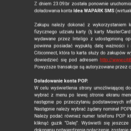
Z dniem 23.09.br została ponownie uruchom
doładowania konta
Idea WAPARK SMS
(wirtua
Zakupu należy dokonać z wykorzystaniem k
fizycznego udziału karty (tj karty MasterCard
wydawane przez Inteligo z udostępnioną opc
powinna posiadać wypukłą datę ważności i
Citiconnect, która to karta służy do zakupów 
dowiedzieć się pod adresem
http://www.citi
Powyższe transakcje są autoryzowane przez c
Doładowanie konta POP.
W celu wyświetlenia strony umożliwiającej 
wybrać z menu po lewej stronie ekranu menu
następnie po przeczytaniu podstawowych in
Następnie należy wybrać żądany nominał POPkart
Należy podać również numer telefonu POP kt
kliknąć guzik "Dalej". Wyświetli się jeszcz
dokonaniu potwierdzenia połączenie zostanie 