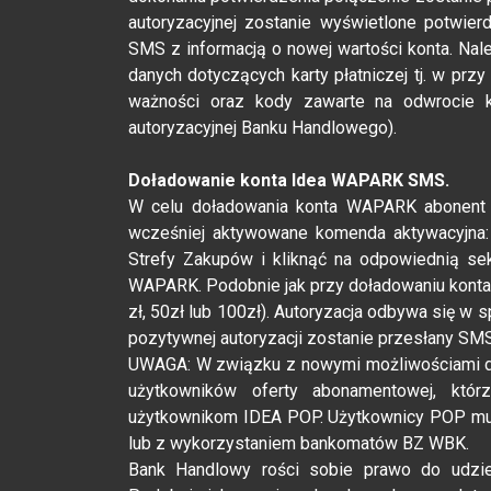
autoryzacyjnej zostanie wyświetlone potwier
SMS z informacją o nowej wartości konta. Nal
danych dotyczących karty płatniczej tj. w przy
ważności oraz kody zawarte na odwrocie ka
autoryzacyjnej Banku Handlowego).
Doładowanie konta Idea WAPARK SMS.
W celu doładowania konta WAPARK abonent 
wcześniej aktywowane komenda aktywacyjna
Strefy Zakupów i kliknąć na odpowiednią sekc
WAPARK. Podobnie jak przy doładowaniu konta
zł, 50zł lub 100zł). Autoryzacja odbywa się w 
pozytywnej autoryzacji zostanie przesłany S
UWAGA: W związku z nowymi możliwościami d
użytkowników oferty abonamentowej, któr
użytkownikom IDEA POP. Użytkownicy POP mus
lub z wykorzystaniem bankomatów BZ WBK.
Bank Handlowy rości sobie prawo do udziel