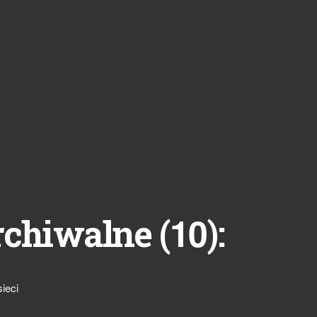
10
rchiwalne (
):
ieci