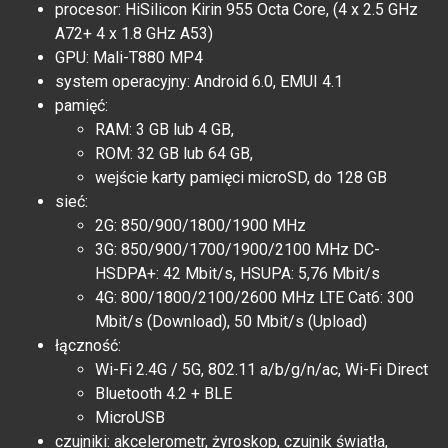
procesor: HiSilicon Kirin 955 Octa Core, (4 x 2.5 GHz
A72+ 4 x 1.8 GHz A53)
GPU: Mali-T880 MP4
system operacyjny: Android 6.0, EMUI 4.1
pamięć:
RAM: 3 GB lub 4 GB,
ROM: 32 GB lub 64 GB,
wejście karty pamięci microSD, do 128 GB
sieć:
2G: 850/900/1800/1900 MHz
3G: 850/900/1700/1900/2100 MHz DC-
HSDPA+: 42 Mbit/s, HSUPA: 5,76 Mbit/s
4G: 800/1800/2100/2600 MHz LTE Cat6: 300
Mbit/s (Download), 50 Mbit/s (Upload)
łączność:
Wi-Fi 2.4G / 5G, 802.11 a/b/g/n/ac, Wi-Fi Direct
Bluetooth 4.2 + BLE
MicroUSB
czujniki: akcelerometr, żyroskop, czujnik światła,