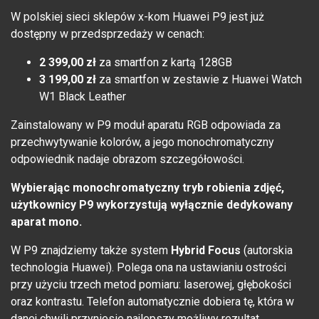
W polskiej sieci sklepów x-kom Huawei P9 jest już
dostępny w przedsprzedaży w cenach:
2 399,00 zł
za smartfon z kartą 128GB
3 199,00 zł
za smartfon w zestawie z Huawei Watch
W1 Black Leather
Zainstalowany w P9 moduł aparatu RGB odpowiada za
przechwytywanie kolorów, a jego monochromatyczny
odpowiednik nadaje obrazom szczegółowości.
Wybierając monochromatyczny tryb robienia zdjęć,
użytkownicy P9 wykorzystują wyłącznie dedykowany
aparat mono.
W P9 znajdziemy także system
Hybrid Focus
(autorskia
technologia Huawei). Polega ona na ustawianiu ostrości
przy użyciu trzech metod pomiaru: laserowej, głębokości
oraz kontrastu. Telefon automatycznie dobiera tę, która w
danej chwili przyniesie najlepszy możliwy rezultat.