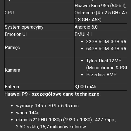
Huawei Kirin 955 (64-bit),
CPU
Octa-core (4 x 2.5 GHz A72
1.8 GHz A53)
System operacyjny
Android 6.0
Emotion UI
EMUI 4.1
32GB ROM, 3GB RAM
Pamięć
64GB ROM, 4GB RAM
Tylna: Dual 12MP
(Monochrome & RGB)
Kamera
Przednia: 8MP
Bateria
3,000 mAh
Huawei P9 - szczegółowe dane techniczne:
wymiary: 145 x 70.9 x 6.95 mm
waga: 144g
ekran: 5.2" FHD, 1080p (1920 x 1080), 427.75ppi,
2.5D szkło, 16,7 milionów kolorów