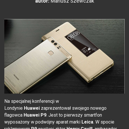
autor:
Mariusz Szewczak
Na specjalnej konferencji w
Londynie
Huawei
zaprezentował swojego nowego
flagowca
Huawei P9
.
Jest to pierwszy smartfon
wyposażony w podwójny aparat marki
Leica
. W spocie
reklamowym
P9
wystąpi aktor
Henry Cavill
, ambasador