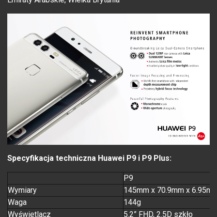
Specyfikacja techniczna Huawei P9 i P9 Plus:
P9
Wymiary
145mm x 70.9mm x 6.95m
Waga
144g
Wyświetlacz
5.2” FHD, 2.5D szkło