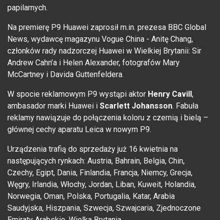
papilarnych.
Na premierę P9 Huawei zaprosił m.in. prezesa BBC Global
News, wydawcę magazynu Vogue China - Anitę Chang,
członków rady nadzorczej Huawei w Wielkiej Brytanii: Sir
Andrew Cahn’a i Helen Alexander, fotografów Mary
McCartney i Davida Guttenfeldera.
W spocie reklamowym P9 wystąpi aktor
Henry Cavill
,
ambasador marki Huawei i
Scarlett Johansson
. Fabuła
reklamy nawiązuje do połączenia koloru z czernią i bielą –
głównej cechy aparatu Leica w nowym P9.
Urządzenia trafią do sprzedaży już 16 kwietnia na
następujących rynkach: Austria, Bahrain, Belgia, Chin,
Czechy, Egipt, Dania, Finlandia, Francja, Niemcy, Grecja,
Węgry, Irlandia, Włochy, Jordan, Liban, Kuweit, Holandia,
Norwegia, Oman, Polska, Portugalia, Katar, Arabia
Saudyjska, Hiszpania, Szwecja, Szwajcaria, Zjednoczone
Emiraty Arabskie, Wielka Brytania