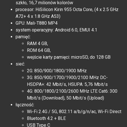
szkło, 16,7 milionów kolorów
procesor: HiSilicon Kirin 955 Octa Core, (4 x 2.5 GHz
A72+ 4 x 1.8 GHz A53)
GPU: Mali-T880 MP4
system operacyjny: Android 6.0, EMUI 4.1
pamięć:
RAM 4 GB,
ROM 64 GB,
wejście karty pamięci: microSD, do 128 GB
sieć:
2G: 850/900/1800/1900 MHz
3G: 850/900/1700/1900/2100 MHz DC-
HSDPA+: 42 Mbit/s, HSUPA: 5,76 Mbit/s
4G: 800/1800/2100/2600 MHz LTE Cat6: 300
Mbit/s (Download), 50 Mbit/s (Upload)
łączność:
Wi-Fi 2.4G / 5G, 802.11 a/b/g/n/ac, Wi-Fi Direct
Bluetooth 4.2 + BLE
USB Type C