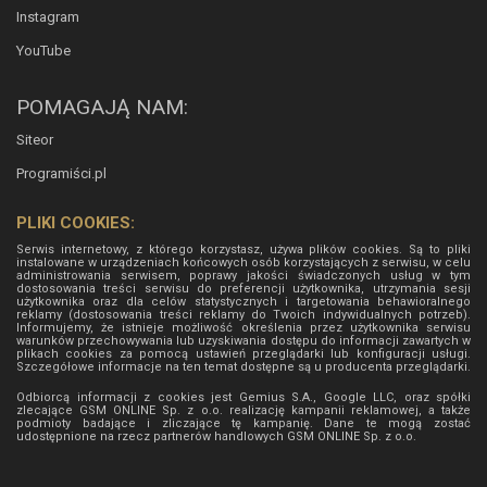
Instagram
YouTube
POMAGAJĄ NAM:
Siteor
Programiści.pl
PLIKI COOKIES:
Serwis internetowy, z którego korzystasz, używa plików cookies. Są to pliki
instalowane w urządzeniach końcowych osób korzystających z serwisu, w celu
administrowania serwisem, poprawy jakości świadczonych usług w tym
dostosowania treści serwisu do preferencji użytkownika, utrzymania sesji
użytkownika oraz dla celów statystycznych i targetowania behawioralnego
reklamy (dostosowania treści reklamy do Twoich indywidualnych potrzeb).
Informujemy, że istnieje możliwość określenia przez użytkownika serwisu
warunków przechowywania lub uzyskiwania dostępu do informacji zawartych w
plikach cookies za pomocą ustawień przeglądarki lub konfiguracji usługi.
Szczegółowe informacje na ten temat dostępne są u producenta przeglądarki.
Odbiorcą informacji z cookies jest Gemius S.A., Google LLC, oraz spółki
zlecające GSM ONLINE Sp. z o.o. realizację kampanii reklamowej, a także
podmioty badające i zliczające tę kampanię. Dane te mogą zostać
udostępnione na rzecz partnerów handlowych
GSM ONLINE Sp. z o.o.