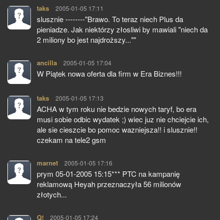
taks
pisze:
2005-01-05 17:11
slusznie --------"Brawo. To teraz niech Plus da
pieniadze. Jak niektórzy złosliwi by mawiali "niech da
2 miliony bo jest najdroższy...""
ancilla
pisze:
2005-01-05 17:04
W Piątek nowa oferta dla firm w Era Biznes!!!
taks
pisze:
2005-01-05 17:13
ACHA w tym roku nie bedzie nowych taryf, bo era
musi sobie odbic wydatek ;) wiec juz nie chciejcie ich,
ale sie cieszcie bo pomoc wazniejsza!! i slusznie!!
czekam na tele2 gsm
marnet
pisze:
2005-01-05 17:16
prym 05-01-2005 15:15*** PTC na kampanię
reklamową Heyah przeznaczyła 56 milionów
złotych...
Q!
pisze:
2005-01-05 17:24