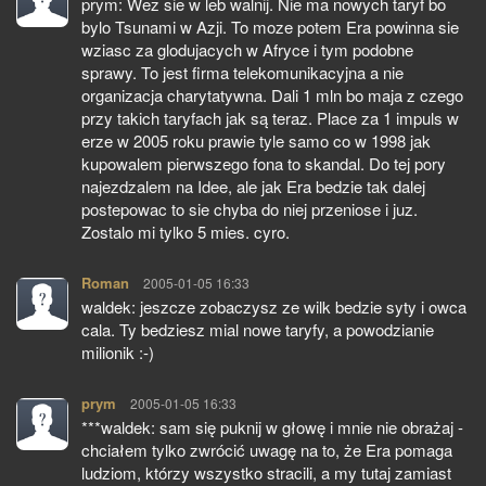
prym: Wez sie w leb walnij. Nie ma nowych taryf bo
bylo Tsunami w Azji. To moze potem Era powinna sie
wziasc za glodujacych w Afryce i tym podobne
sprawy. To jest firma telekomunikacyjna a nie
organizacja charytatywna. Dali 1 mln bo maja z czego
przy takich taryfach jak są teraz. Place za 1 impuls w
erze w 2005 roku prawie tyle samo co w 1998 jak
kupowalem pierwszego fona to skandal. Do tej pory
najezdzalem na Idee, ale jak Era bedzie tak dalej
postepowac to sie chyba do niej przeniose i juz.
Zostalo mi tylko 5 mies. cyro.
Roman
pisze:
2005-01-05 16:33
waldek: jeszcze zobaczysz ze wilk bedzie syty i owca
cala. Ty bedziesz mial nowe taryfy, a powodzianie
milionik :-)
prym
pisze:
2005-01-05 16:33
***waldek: sam się puknij w głowę i mnie nie obrażaj -
chciałem tylko zwrócić uwagę na to, że Era pomaga
ludziom, którzy wszystko stracili, a my tutaj zamiast