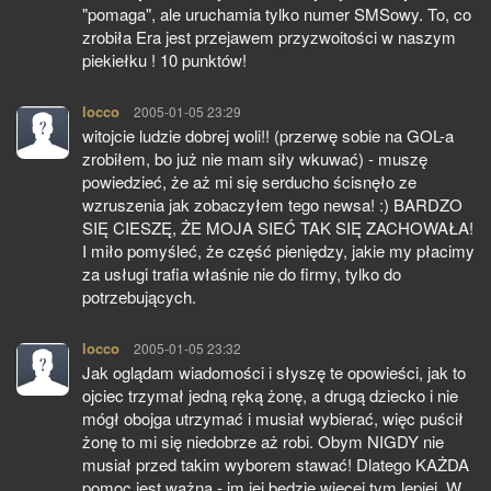
"pomaga", ale uruchamia tylko numer SMSowy. To, co
zrobiła Era jest przejawem przyzwoitości w naszym
piekiełku ! 10 punktów!
locco
pisze:
2005-01-05 23:29
witojcie ludzie dobrej woli!! (przerwę sobie na GOL-a
zrobiłem, bo już nie mam siły wkuwać) - muszę
powiedzieć, że aż mi się serducho ścisnęło ze
wzruszenia jak zobaczyłem tego newsa! :) BARDZO
SIĘ CIESZĘ, ŻE MOJA SIEĆ TAK SIĘ ZACHOWAŁA!
I miło pomyśleć, że część pieniędzy, jakie my płacimy
za usługi trafia właśnie nie do firmy, tylko do
potrzebujących.
locco
pisze:
2005-01-05 23:32
Jak oglądam wiadomości i słyszę te opowieści, jak to
ojciec trzymał jedną ręką żonę, a drugą dziecko i nie
mógł obojga utrzymać i musiał wybierać, więc puścił
żonę to mi się niedobrze aż robi. Obym NIGDY nie
musiał przed takim wyborem stawać! Dlatego KAŻDA
pomoc jest ważna - im jej będzie więcej tym lepiej. W