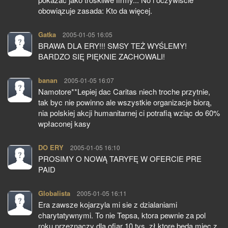
obowiązuje zasada: Kto da więcej.
Gatka
pisze:
2005-01-05 16:05
BRAWA DLA ERY!!! SMSY TEŻ WYŚLEMY!
BARDZO SIĘ PIĘKNIE ZACHOWALI!
banan
pisze:
2005-01-05 16:07
Namotore**Lepiej dac Caritas niech troche przytnie,
tak byc nie powinno ale wszystkie organizacje biorą,
nia polskiej akcji humanitarnej ci potrafią wziąc do 60%
wpłaconej kasy
DO ERY
pisze:
2005-01-05 16:10
PROSIMY O NOWĄ TARYFĘ W OFERCIE PRE
PAID
Globalista
pisze:
2005-01-05 16:11
Era zawsze kojarzyla mi sie z dzialaniami
charytatywnymi. To nie Tepsa, ktora pewnie za pol
roku przeznaczy dla ofiar 10 tys. zł ktore beda miec z