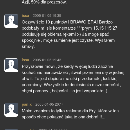
Azji, 50% dla prezesów.
issa
pisze:
2005-01-05 19:35
Oczywiście 10 punktów i BRAWO ERA! Bardzo
podobały mi sie komentarze ***prym 15.15 i 15.27 ,
podpisuję się obiema rękami :-) Ja moge spać
spokojnie , moje sumienie jest czyste. Wysłałem
sms-y.
issa
pisze:
2005-01-05 19:43
Przysłowie mówi , że kiedy więcej ludzi zacznie
kochać nic nienawidzieć , świat przemieni się w jednej
chwili. To jest dopiero malutki przedsmak , ludzkiej
przemiany. Wszystkie te doniesienia o szczodrości ,
chęci pomocy , hojności - to jest wspaniałe:-)
pan x
pisze:
2005-01-05 20:14
Moim zdaniem to tylko reklama dla Ery, która w ten
sposób chce pokazać jaka to ona dobra!!!!...