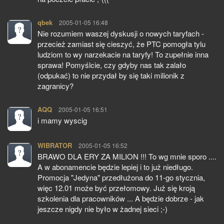
qbek
pisze:
2005-01-05 16:48
Nie rozumiem waszej dyskusji o nowych taryfach -
przecież zamiast się cieszyć, że PTC pomogła tylu
ludziom to wy narzekacie na taryfy! To zupełnie inna
sprawa! Pomyślcie, czy gdyby nas tak zalało
(odpukać) to nie przydał by się taki milionik z
zagranicy?
AQQ
pisze:
2005-01-05 16:51
i mamy wyscig
WIBRATOR
pisze:
2005-01-05 16:52
BRAWO DLA ERY ZA MILION !!! To wg mnie sporo ....
A w abonamencie będzie lepiej i to już niedługo.
Promocja "Jedyna" przedłużona do 11-go stycznia,
więc 12.01 może być przełomowy. Już się kroją
szkolenia dla pracowników ... A będzie dobrze - jak
jeszcze nigdy nie było w żadnej sieci ;-)