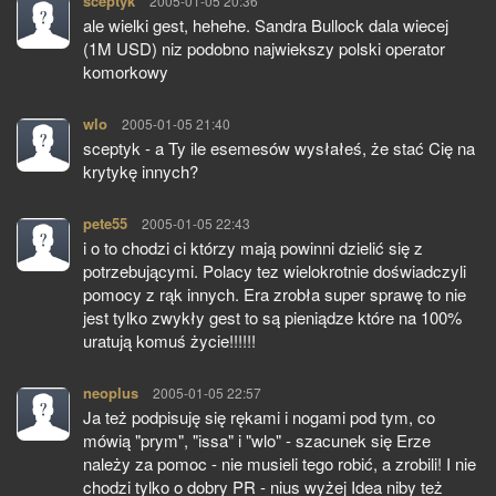
sceptyk
pisze:
2005-01-05 20:36
ale wielki gest, hehehe. Sandra Bullock dala wiecej
(1M USD) niz podobno najwiekszy polski operator
komorkowy
wlo
pisze:
2005-01-05 21:40
sceptyk - a Ty ile esemesów wysłałeś, że stać Cię na
krytykę innych?
pete55
pisze:
2005-01-05 22:43
i o to chodzi ci którzy mają powinni dzielić się z
potrzebującymi. Polacy tez wielokrotnie doświadczyli
pomocy z rąk innych. Era zrobła super sprawę to nie
jest tylko zwykły gest to są pieniądze które na 100%
uratują komuś życie!!!!!!
neoplus
pisze:
2005-01-05 22:57
Ja też podpisuję się rękami i nogami pod tym, co
mówią "prym", "issa" i "wlo" - szacunek się Erze
należy za pomoc - nie musieli tego robić, a zrobili! I nie
chodzi tylko o dobry PR - nius wyżej Idea niby też