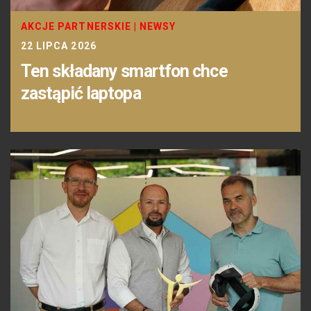
AKCJE PARTNERSKIE
|
NEWSY
22 LIPCA 2026
Ten składany smartfon chce
zastąpić laptopa