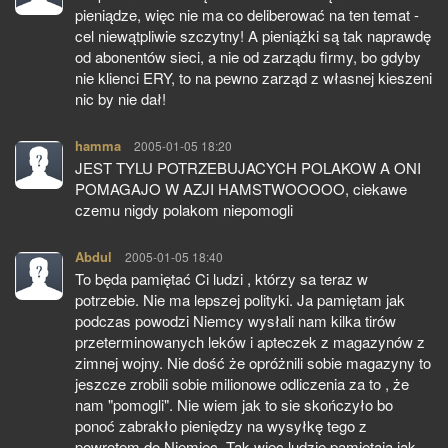
pieniądze, więc nie ma co deliberować na ten temat -
cel niewątpliwie szczytny! A pieniążki są tak naprawdę
od abonentów sieci, a nie od zarządu firmy, bo gdyby
nie klienci ERY, to na pewno zarząd z własnej kieszeni
nic by nie dał!
hamma
pisze:
2005-01-05 18:20
JEST TYLU POTRZEBUJACYCH POLAKOW A ONI
POMAGAJO W AZJI HAMSTWOOOOO, ciekawe
czemu nigdy polakom niepomogli
Abdul
pisze:
2005-01-05 18:40
To będa pamiętać Ci ludzi , którzy sa teraz w
potrzebie. Nie ma lepszej polityki. Ja pamiętam jak
podczas powodzi Niemcy wysłali nam kilka tirów
przeterminowanych leków i apteczek z magazynów z
zimnej wojny. Nie dość że opróżnili sobie magazyny to
jeszcze zrobili sobie milionowe odliczenia za to , że
nam "pomogli". Nie wiem jak to sie skończyło bo
ponoć zabrakło pieniędzy na wysyłkę tego z
powrotem do Niemiec. Tak wiec ludzie pamiętają jak