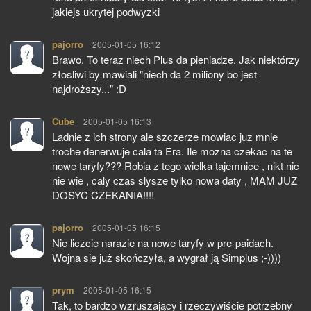
jakiejs ukrytej podwyzki
pajorro
pisze:
2005-01-05 16:12
Brawo. To teraz niech Plus da pieniadze. Jak niektórzy
złosliwi by mawiali "niech da 2 miliony bo jest
najdroższy..." :D
Cube
pisze:
2005-01-05 16:13
Ladnie z ich strony ale szczerze mowiac juz mnie
troche denerwuje cala ta Era. Ile mozna czekac na te
nowe taryfy??? Robia z tego wielka tajemnice , nikt nic
nie wie , caly czas slysze tylko nowa daty , MAM JUZ
DOSYC CZEKANIA!!!!
pajorro
pisze:
2005-01-05 16:15
Nie liczcie narazie na nowe taryfy w pre-paidach.
Wojna sie już skończyła, a wygrał ją Simplus ;-))))
prym
pisze:
2005-01-05 16:15
Tak, to bardzo wzruszający i rzeczywiście potrzebny