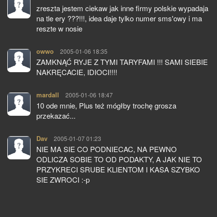
zreszta jestem ciekaw jak inne firmy polskie wypadaja
na tle ery ???!!!, idea daje tylko numer sms'owy i ma
reszte w nosie
owwo
pisze:
2005-01-06 18:35
ZAMKNĄĆ RYJE Z TYMI TARYFAMI !!! SAMI SIEBIE
NAKRĘCACIE, IDIOCI!!!!
mardall
pisze:
2005-01-06 18:47
10 ode mnie, Plus też mógłby trochę grosza
przekazać...
Dav
pisze:
2005-01-07 01:23
NIE MA SIE CO PODNIECAC, NA PEWNO
ODLICZA SOBIE TO OD PODAKTY, A JAK NIE TO
PRZYKRECI SRUBE KLIENTOM I KASA SZYBKO
SIE ZWROCI :-p