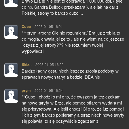
Bravo Era !!! Nie jest to coprawda 1 000 000 dol, ( tyle
co np. Sandra Bullock przekazała ), ale jak na dar z
Polskiej strony to bardzo dużo ...
Cube
pisze:
2005-01-05 16:21
***prym -troche Cie nie rozumiem;/ Era juz zrobila to
co mogla, chwala jej ze to , ale nie wiem na co jeszcze
liczysz z jej strony??? Nie rozumiem twojej
wypowiedzi
Skiz..
pisze:
2005-01-05 16:22
Bardzo ładny gest, niech jeszcze zrobia podobny w
sprawach nowych taryf a bedzie IDEAlnie
prym
pisze:
2005-01-05 16:24
**Cube - chodziło mi o to, że owszem ja też czekam
na nowe taryfy w Erze, ale pomoc ofiarom wydała mi
się priorytetowa. Ale jeśli chodzi Ci o to, że już pomogli
i ich z tym bardzo popieramy a teraz niech nowe taryfy
się pojawią, to się oczywiście zgadzam:)