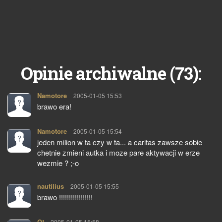
73
Opinie archiwalne (
):
Namotore
pisze:
2005-01-05 15:53
brawo era!
Namotore
pisze:
2005-01-05 15:54
jeden milion w ta czy w ta... a caritas zawsze sobie
chetnie zmieni autka i moze pare aktywacji w erze
wezmie ? ;-o
nautilius
pisze:
2005-01-05 15:55
brawo !!!!!!!!!!!!!!!!!
Q!
pisze:
2005-01-05 15:58