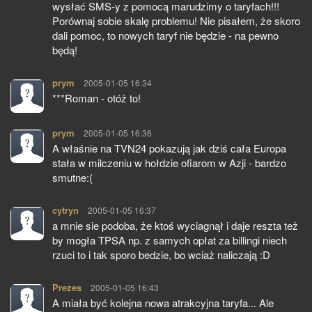
wysłać SMS-y z pomocą marudzimy o taryfach!!!
Porównaj sobie skalę problemu! Nie pisałem, że skoro
dali pomoc, to nowych taryf nie będzie - na pewno
będą!
prym
pisze:
2005-01-05 16:34
***Roman - otóż to!
prym
pisze:
2005-01-05 16:36
A właśnie na TVN24 pokazują jak dziś cała Europa
stała w milczeniu w hołdzie ofiarom w Azji - bardzo
smutne:(
cytryn
pisze:
2005-01-05 16:37
a mnie sie podoba, że ktoś wyciagnął i daje reszta też
by mogła TPSA np. z samych opłat za billingi niech
rzuci to i tak sporo bedzie, bo wciaż naliczają :D
Prezes
pisze:
2005-01-05 16:43
A miała być kolejna nowa atrakcyjna taryfa... Ale