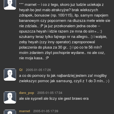
*** marnet -- i co z tego, skoro juz ludzie uciekaja z
heyah bo jest malo atrakcyjne? brak wiekszych
zdrapek, bonusow (np. 100/115), itp. samym napojem
bananowym czy popcornem na dluzsza mete wiele sie
nie zdziala.. :P ja juz przekonalem jedna osobe --
opuszcza heyah i idzie razem ze mna do sim+.. :)
szukamy teraz tylko fajnego nr na allegro.. :) i watpie,
zeby heyah (czy inny operator) zaproponowal
polaczenia do plusa za 30 gr.. :) i po co te 56 mln?
moim zdaniem zbyt pochopnie wydane.. no ale coz,
nie moja kasa.. :P
Q!
pisze:
2005-01-05 17:26
a co do pomocy to jak najbardziej jestem za! mogliby
zwiekszyc pomoc jak samsung, czyli z 1 do 3 mln.. ;-)
daro_pop
pisze:
2005-01-05 17:34
ale sie sypneli ale liczy sie gest brawo era
marnet
pisze:
2005-01-05 17:39