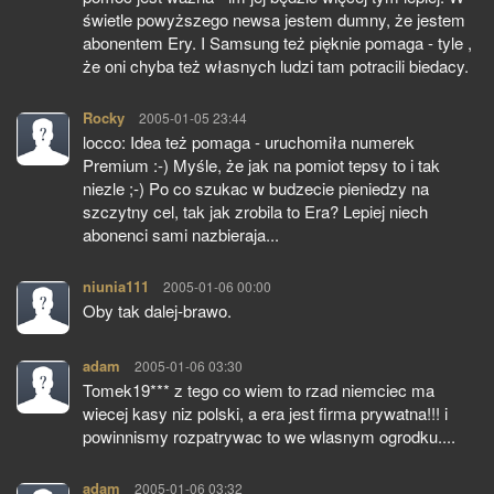
świetle powyższego newsa jestem dumny, że jestem
abonentem Ery. I Samsung też pięknie pomaga - tyle ,
że oni chyba też własnych ludzi tam potracili biedacy.
Rocky
pisze:
2005-01-05 23:44
locco: Idea też pomaga - uruchomiła numerek
Premium :-) Myśle, że jak na pomiot tepsy to i tak
niezle ;-) Po co szukac w budzecie pieniedzy na
szczytny cel, tak jak zrobila to Era? Lepiej niech
abonenci sami nazbieraja...
niunia111
pisze:
2005-01-06 00:00
Oby tak dalej-brawo.
adam
pisze:
2005-01-06 03:30
Tomek19*** z tego co wiem to rzad niemciec ma
wiecej kasy niz polski, a era jest firma prywatna!!! i
powinnismy rozpatrywac to we wlasnym ogrodku....
adam
pisze:
2005-01-06 03:32