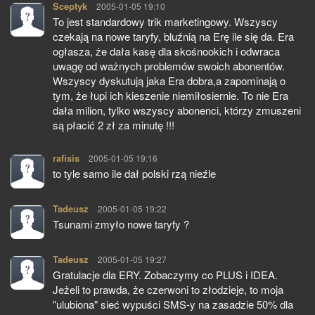
Sceptyk
pisze:
2005-01-05 19:10
To jest standardowy trik marketingowy. Wszyscy
czekają na nowe taryfy, bluźnią na Erę ile się da. Era
ogłasza, że dała kasę dla skośnookich i odwraca
uwagę od ważnych problemów swoich abonentów.
Wszyscy dyskutują jaka Era dobra,a zapominają o
tym, że łupi ich kieszenie niemiłosiernie. To nie Era
dała milion, tylko wszyscy abonenci, którzy zmuszeni
są płacić 2 zł za minutę !!!
rafisis
pisze:
2005-01-05 19:16
to tyle samo ile dał polski rzą nieźle
Tadeusz
pisze:
2005-01-05 19:22
Tsunami zmyło nowe taryfy ?
Tadeusz
pisze:
2005-01-05 19:27
Gratulacje dla ERY. Zobaczymy co PLUS i IDEA.
Jeżeli to prawda, że czerwoni to złodzieje, to moja
"ulubiona" sieć wypuści SMS-y na zasadzie 50% dla