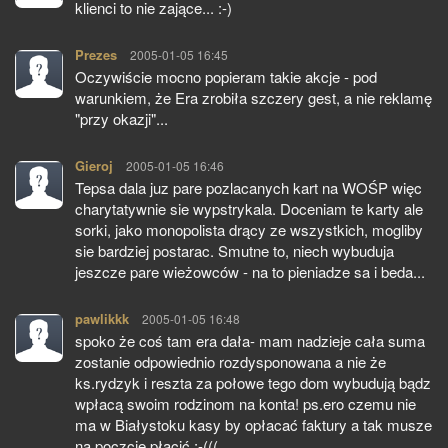
klienci to nie zające... :-)
Prezes
pisze:
2005-01-05 16:45
Oczywiście mocno popieram takie akcje - pod
warunkiem, że Era zrobiła szczery gest, a nie reklamę
"przy okazji"...
Gieroj
pisze:
2005-01-05 16:46
Tepsa dala juz pare pozlacanych kart na WOŚP więc
charytatywnie sie wypstrykala. Doceniam te karty ale
sorki, jako monopolista drący ze wszystkich, mogliby
sie bardziej postarac. Smutne to, niech wybuduja
jeszcze pare wieżowców - na to pieniadze sa i beda...
pawlikkk
pisze:
2005-01-05 16:48
spoko że coś tam era dała- mam nadzieje cała suma
zostanie odpowiednio rozdysponowana a nie że
ks.rydzyk i reszta za połowe tego dom wybudują bądz
wpłacą swoim rodzinom na konta! ps.ero czemu nie
ma w Białystoku kasy by opłacać faktury a tak musze
na poczcie płacić ;-(((