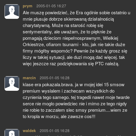
prym
pisze:
2005-01-05 16:27
Ale muszę powiedzieć, że Era ogólnie sobie ostatnio u
mnie plusuje dobrze skierowaną działalnością
charytatywną. Może na starość robię się
sentymentalny, ale uważam, że to pięknie że
pomagają dzieciom niepełnosprawnym, Wielkiej
Orkiestrze, ofiarom tsunami - kto, jak nie takie duże
firmy mógłby wspomóc? Pewnie że każdy grosz się
liczy w takiej sytuacji, ale duzi mogą dać więcej. tak
więc jeszcze raz podziękowania się PTC należą.
marcin
pisze:
2005-01-05 16:28
klase era pokazala.brava. ja w mojej idei 15 smsow
premium wyslalem i zachecam wszystkich do
czynienia tego samego. tej tragedii nawet moje twarde
serce nie moglo powiedziec nie i mimo ze tego nigdy
nie robie to zaczalem slec smsy premium....wiem ze
to kropla w morzu, ale zawsze cos!!!
waldek
pisze:
2005-01-05 16:28