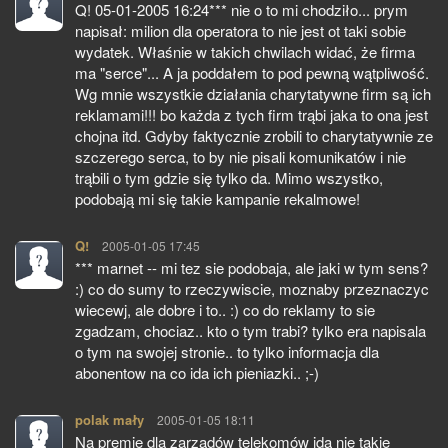
Q! 05-01-2005 16:24*** nie o to mi chodziło... prym
napisał: milion dla operatora to nie jest ot taki sobie
wydatek. Właśnie w takich chwilach widać, że firma
ma "serce"... A ja poddałem to pod pewną wątpliwość.
Wg mnie wszystkie działania charytatywne firm są ich
reklamami!!! bo każda z tych firm trąbi jaka to ona jest
chojna itd. Gdyby faktycznie zrobili to charytatywnie ze
szczerego serca, to by nie pisali komunikatów i nie
trąbili o tym gdzie się tylko da. Mimo wszystko,
podobają mi się takie kampanie rekalmowe!
Q!
pisze:
2005-01-05 17:45
*** marnet -- mi tez sie podobaja, ale jaki w tym sens?
:) co do sumy to rzeczywiscie, moznaby przeznaczyc
wiecewj, ale dobre i to.. :) co do reklamy to sie
zgadzam, chociaz.. kto o tym trabi? tylko era napisala
o tym na swojej stronie.. to tylko informacja dla
abonentow na co ida ich pieniazki.. ;-)
polak mały
pisze:
2005-01-05 18:11
Na premie dla zarządów telekomów idą nie takie