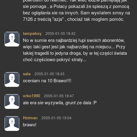
sie pomaga , a Polacy pokazali że spieszą z pomocą
bez oglądania sie na innych. Sam wysłałem smsy na
7126 z treścią "azja" , chociaż tak mogłem pomóc.
tampaboy
pisze:
2005-01-05 18:42
No w sumie era najbardziej łupi swoich abonentów,
więc taki gest jest jak najbarzdiej na miejscu... Przy
takiej tragedii to jedyna droga, by w tej części świata
choć częściowo pokryć straty...
sala
pisze:
2005-01-05 18:45
oceniam na 10 Brawo!!!!
orko1990
pisze:
2005-01-05 18:47
ale era sie wyzywila, grunt ze dala :P
Hotman
pisze:
2005-01-05 19:04
brawo!