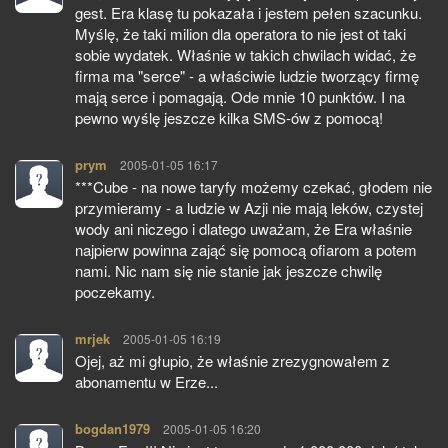
gest. Era klasę tu pokazała i jestem pełen szacunku.
Myślę, że taki milion dla operatora to nie jest ot taki
sobie wydatek. Właśnie w takich chwilach widać, że
firma ma "serce" - a właściwie ludzie tworzący firmę
mają serce i pomagają. Ode mnie 10 punktów. I na
pewno wyślę jeszcze kilka SMS-ów z pomocą!
prym
pisze:
2005-01-05 16:17
***Cube - na nowe taryfy możemy czekać, głodem nie
przymieramy - a ludzie w Azji nie mają leków, czystej
wody ani niczego i dlatego uważam, że Era właśnie
najpierw powinna zająć się pomocą ofiarom a potem
nami. Nic nam się nie stanie jak jeszcze chwilę
poczekamy.
mrjek
pisze:
2005-01-05 16:19
Ojej, aż mi głupio, że właśnie zrezygnowałem z
abonamentu w Erze...
bogdan1979
pisze:
2005-01-05 16:20