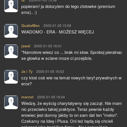
popieram! ja dolozylem do tego zlotowke (premium
sms).. :)
QuakeMen
pisze:
2005-01-05 15:59
WIADOMO - ERA - MOŻESZ WIĘCEJ
jawal
pisze:
2005-01-05 16:01
*Namotore wiesz co ... brak mi slow. Sproboj pieralnac
se glowka w sciane moze ci przejdzie.
Ja i Ty
pisze:
2005-01-05 16:03
czy ktoś coś wie na temat nowych taryf prywatnych w
erze?
marnet
pisze:
2005-01-05 16:04
Wiedzę, że wyścig charytatywny się zaczął. Nie mam
nic przeciwko takiej praktyce. Teraz pewnie każdy
erowiec jest dumny jakby to on sam dał ten "melon".
Czekamy na Ideę i Plusa. Oni też będą się chcieli
pokazać jako troskliwe firmy... No i oczywiście