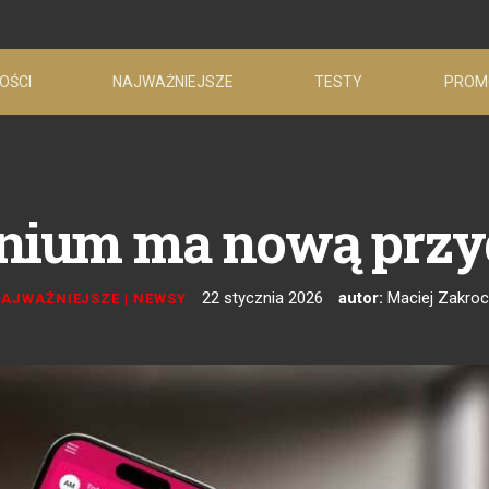
OŚCI
NAJWAŻNIEJSZE
TESTY
PROM
nium ma nową przy
22 stycznia 2026
autor:
Maciej Zakroc
AJWAŻNIEJSZE
|
NEWSY