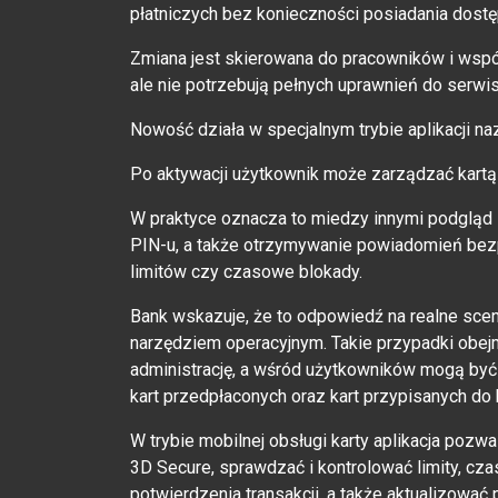
płatniczych bez konieczności posiadania dostę
Zmiana jest skierowana do pracowników i współ
ale nie potrzebują pełnych uprawnień do serwis
Nowość działa w specjalnym trybie aplikacji n
Po aktywacji użytkownik może zarządzać kartą
W praktyce oznacza to miedzy innymi podgląd s
PIN-u, a także otrzymywanie powiadomień bezp
limitów czy czasowe blokady.
Bank wskazuje, że to odpowiedź na realne scena
narzędziem operacyjnym. Takie przypadki obejm
administrację, a wśród użytkowników mogą być
kart przedpłaconych oraz kart przypisanych do k
W trybie mobilnej obsługi karty aplikacja pozw
3D Secure, sprawdzać i kontrolować limity, cza
potwierdzenia transakcji, a także aktualizować 