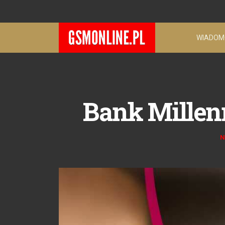
WIADOM
Bank Millen
N