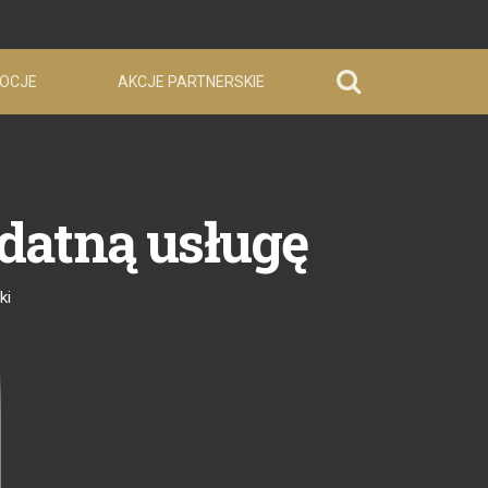
OCJE
AKCJE PARTNERSKIE
datną usługę
ki