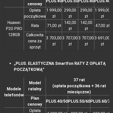
PLUS.40
PLUS.50
PLUS.60
PLUS.40
P
cenowy
Opłata
1 999,00
299,00
299,00
1 999,00
początkowa
zł
zł
zł
zł
Huawei
142,00
142,00
Rata
71,00 zł
47,00 zł
P20 PRO
zł
zł
128GB
Całkowita
3 703,00
3 707,00
3 707,00
3 691,00
3
cena za
zł
zł
zł
zł
sprzęt
„PLUS. ELASTYCZNA Smartfon RATY Z OPŁATĄ
POCZĄTKOWĄ”
37 rat
Model
(opłata początkowa + 36 rat
Modele
ratalny
miesięczne)
telefonów
Plan
PLUS.40/50
PLUS.50/60
PLUS.60/70
cenowy
Opłata