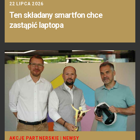
22 LIPCA 2026
Ten składany smartfon chce
zastąpić laptopa
AKCJE PARTNERSKIE
|
NEWSY