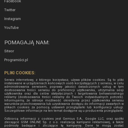
Facebook
Twitter
Instagram
YouTube
POMAGAJĄ NAM:
Siteor
Programiści.pl
PLIKI COOKIES:
Serwis internetowy, z którego korzystasz, używa plików cookies. Są to pliki
instalowane w urządzeniach końcowych osób korzystających z serwisu, w celu
administrowania serwisem, poprawy jakości świadczonych usług w tym
dostosowania treści serwisu do preferencji użytkownika, utrzymania sesji
użytkownika oraz dla celów statystycznych i targetowania behawioralnego
reklamy (dostosowania treści reklamy do Twoich indywidualnych potrzeb).
Informujemy, że istnieje możliwość określenia przez użytkownika serwisu
warunków przechowywania lub uzyskiwania dostępu do informacji zawartych w
plikach cookies za pomocą ustawień przeglądarki lub konfiguracji usługi.
Szczegółowe informacje na ten temat dostępne są u producenta przeglądarki.
Odbiorcą informacji z cookies jest Gemius S.A., Google LLC, oraz spółki
zlecające GSM ONLINE Sp. z o.o. realizację kampanii reklamowej, a także
podmioty badające i zliczające tę kampanię. Dane te mogą zostać