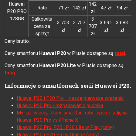
Huawei
142
9
Rata
71 zł
142 zł
47 zł
94 zł
P20 PRO
zł
z
128GB
Całkowita
3
3 703
3 707
3 691
3 683
cena za
707
6
zł
zł
zł
zł
sprzęt
zł
z
Ceny brutto.
Ceny smartfonu
Huawei P20
w Plusie dostępne są
tutaj
.
Ceny smartfonu
Huawei P20 Lite
w Plusie dostępne są
tutaj
.
Informacje o smartfonach serii Huawei P20:
Huawei P20 i P20 Pro – nasze pierwsze wrażenia
Huawei P20 Pro - rozpakowanie pudełka
My już wiemy, który smartfon robi lepsze zdjęcia -
Huawei P20 Pro vs iPhone X
Huawei P20 Pro, P20 i P20 Lite w Play (ceny)
Huawei P20 i P20 Pro w Orange (ceny)