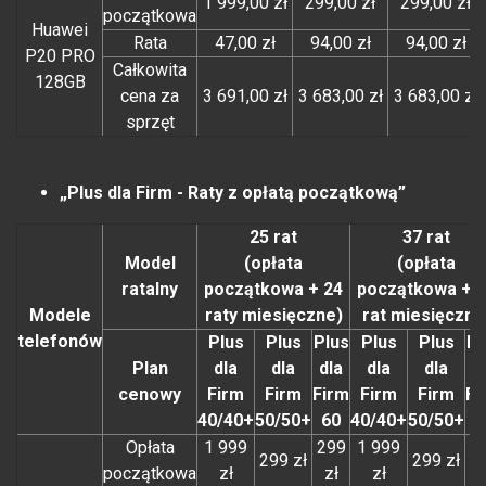
1 999,00 zł
299,00 zł
299,00 zł
początkowa
Huawei
Rata
47,00 zł
94,00 zł
94,00 zł
P20 PRO
Całkowita
128GB
cena za
3 691,00 zł
3 683,00 zł
3 683,00 zł
sprzęt
„Plus dla Firm - Raty z opłatą początkową”
25 rat
37 rat
Model
(opłata
(opłata
ratalny
początkowa + 24
początkowa + 
Modele
raty miesięczne)
rat miesięczne
telefonów
Plus
Plus
Plus
Plus
Plus
Pl
Plan
dla
dla
dla
dla
dla
d
cenowy
Firm
Firm
Firm
Firm
Firm
Fi
40/40+
50/50+
60
40/40+
50/50+
6
Opłata
1 999
299
1 999
2
299 zł
299 zł
początkowa
zł
zł
zł
z