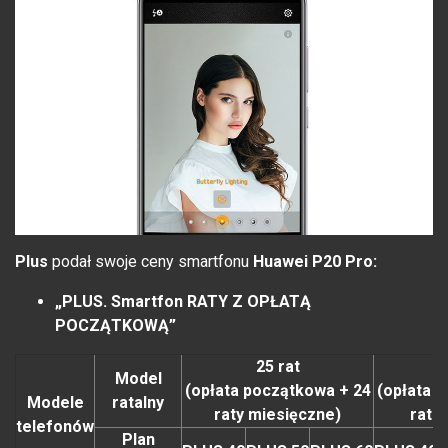
Plus
podał swoje ceny smartfonu
Huawei P20 Pro:
„PLUS. Smartfon RATY Z OPŁATĄ
POCZĄTKOWĄ”
25 rat
Model
(opłata początkowa + 24
(opłata 
Modele
ratalny
raty miesięczne)
rat 
telefonów
Plan