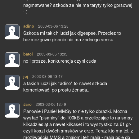
nagmatwane? szkoda ze nie ma taryfy tylko gprsowej
:-)
adino
pisze:
2003-03-06 13:28
Szkoda mi takich ludzi jak djgeepee. Przeciez to
bezmozgowe pisanie nie ma zadnego sensu.
batol
pisze:
2003-03-06 13:35
no i prosze, konkurencja czyni cuda
joj
pisze:
2003-03-06 13:47
a takich ludzi jak *adino* to nawet szkoda
komentować, po prostu żenada...
Jaro
pisze:
2003-03-06 13:49
Panowie i Panie! MMSy to nie tylko obrazki. Można
wysłać "pisaniny" do 100kB a przeliczając to na smsy
kilkadziesiąt a nawet kilkaset i to wyszystko za 61 gr-
czyli koszt dwóch smsków w erze. Teraz kto ma tel. z
mozliwością MMS a znajomi też mają - mają pole do