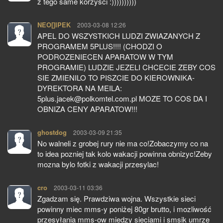
z tego same korzysci :))))))))))
NEO[]IPEK
pisze:
2003-03-08 12:26
APEL DO WSZYSTKICH LUDZI ZWIAZANYCH Z
PROGRAMEM 5PLUS!!!! (CHODZI O
PODROZENIECEN APARATOW W TYM
PROGRAMIE) LUDZIE JEZELI CHCECIE ZEBY COS
SIE ZMIENILO TO PISZCIE DO KIEROWNIKA-
DYREKTORA NA MEILA:
5plus.jacek@polkomtel.com.pl MOZE TO COS DA I
OBNIZA CENY APARATOW!!!
ghostdog
pisze:
2003-03-09 21:35
No walneli z grobej rury nie ma co!Zobaczymy co na
to idea pozniej tak kolo wakacji powinna obnizyc!Zeby
mozna bylo fotki z wakacji przesylac!
cro
pisze:
2003-03-11 03:36
Zgadzam się. Prawdziwa wojna. Wszystkie sieci
powinny miec mms-y poniżej 80gr brutto, i mozliwość
przesyłania mms-ow miedzy sieciami i smsik umrze