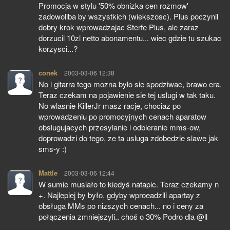
Promocja w stylu '50% obnizka cen rozmow'
zadowoliba by wszystkich (wiekszosc). Plus poczynil
dobry krok wprowadzajac Sterfe Plus, ale zaraz
dorzucil 10zl netto abonamentu... wiec gdzie tu szukac
korzysci...?
conek
pisze:
2003-03-06 12:38
No i gitarra tego mozna bylo sie spodziwac, brawo era.
Teraz czekam na pojawienie sie tej uslugi w tak taku.
No wlasnie KillerJr masz racje, chociaz po
wprowadzeniu po promocyjnych cenach aparatow
obslugujacych przesylanie i odbieranie mms-ow,
doprowadzi do tego, ze ta usluga zdobedzie slawe jak
sms-y :)
Mattle
pisze:
2003-03-06 12:44
W sumie musiało to kiedyś natapic. Teraz czekamy n
+. Najlepiej by było, gdyby wproeadzili apartay z
obsługa MMs po nizszych cenach... no i ceny za
połączenia zmniejszyli.. choś o 30% Podro dla @ll