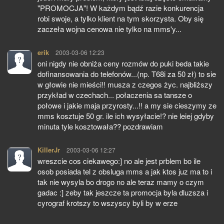
"PROMOCJA"! W każdym bądź razie konkurencja
robi swoje, a tylko klient na tym skorzysta. Oby się
zaczeła wojna cenowa nie tylko na mms'y...
erik
pisze:
2003-03-06 12:23
oni nigdy nie obniża ceny rozmów do puki beda takie
dofinansowania do telefonów...(np. T68i za 50 zł) to sie
w głowie nie mieści!! musza z czegos życ. najbliższy
przykład w czechach... połaczenia sa tansze o
połowe i jakie maja przyrosty...!! a my sie cieszymy ze
mms kosztuje 50 gr. ile ich wysyłacie!? nie leiej gdyby
minuta tyle kosztowała?? pozdrawiam
KillerJr
pisze:
2003-03-06 12:27
wreszcie cos ciekawego:] no ale jest prblem bo ile
osob posiada tel z obsluga mms a jak ktos juz ma to i
tak nie wysyla bo drogo no ale teraz mamy o czym
gadac :] zeby tak jeszcze ta promocja byla dluzsza i
cyrograf krotszy to wszyscy byli by w erze