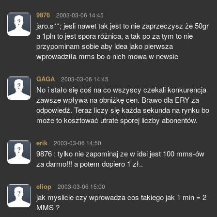
9876
pisze:
2003-03-06 14:45
jaro.s**; jesli nawet tak jest to nie zaprzeczysz że 50gr
a 1pln to jest spora różnica, a tak po za tym to nie
przypominam sobie aby idea jako pierwsza
wprowadziła mms bo o nich mowa w newsie
GAGA
pisze:
2003-03-06 14:45
No i stało się coś na co wszyscy czekali konkurencja
zawsze wpływa na obniżkę cen. Brawo dla ERY za
odpowiedź. Teraz liczy się każda sekunda na rynku bo
może to kosztować utrate sporej liczby abonentów.
erik
pisze:
2003-03-06 14:50
9876 : tylko nie zapominaj ze w idei jest 100 mms-ów
za darmo!!! a potem dopiero 1 zł..
eliop
pisze:
2003-03-06 15:00
jak myslicie czy wprowadza cos takiego jak 1 min = 2
MMS ?