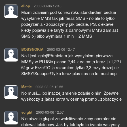
eliop
pisze:
2003-03-06 12:45
Moim zdaniem pod koniec roku standardem bedzie
wysylanie MMS tak jak teraz SMS - no ale to tylko
podejrzenia - zobaczymy jak bedzie. PS. ciekawe
kiedy pojawia sie taryfy z darmowymi MMS zamiast
SMS :-) albo wymiana 1 min = 2 MMS
BOSSNOKIA
pisze:
2003-03-06 12:47
No i jest lepiej!PAmietam jak wysylalem pierwsze
MMSy w PLUSie placac 2,44 z vatem,a teraz ju 1,22 i
61gr w Erze!TO ja rozumiem,tylko 2,3 razy drozej niz
SMSY!Suuuper!Tylko teraz plus cos na to musi odp.
Mattle
pisze:
2003-03-06 12:55
No musi.... bo inaczej zmienie zdanie o nim. Zpewne
wyskoczy z jakaś extra wiosenną promo ..zobaczycie
voight
pisze:
2003-03-06 12:57
Nie piszcie glupot ze wolelibyscie zeby operator nie
dotowal telefonow. Jak by tak bylo to byscie wszyscy