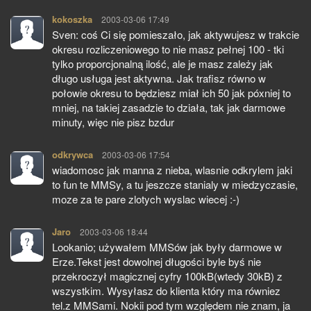
kokoszka
pisze:
2003-03-06 17:49
Sven: coś Ci się pomieszało, jak aktywujesz w trakcie
okresu rozliczeniowego to nie masz pełnej 100 - tki
tylko proporcjonalną ilość, ale je masz zależy jak
długo usługa jest aktywna. Jak trafisz równo w
połowie okresu to będziesz miał ich 50 jak póxniej to
mniej, na takiej zasadzie to działa, tak jak darmowe
minuty, więc nie pisz bzdur
odkrywca
pisze:
2003-03-06 17:54
wiadomosc jak manna z nieba, wlasnie odkrylem jaki
to fun te MMSy, a tu jeszcze stanialy w miedzyczasie,
moze za te pare zlotych wyslac wiecej :-)
Jaro
pisze:
2003-03-06 18:44
Lookanio; używałem MMSów jak były darmowe w
Erze.Tekst jest dowolnej długości byle byś nie
przekroczył magicznej cyfry 100kB(wtedy 30kB) z
wszystkim. Wysyłasz do klienta który ma równiez
tel.z MMSami. Nokii pod tym względem nie znam, ja