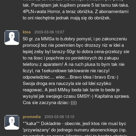
tak. Pamiętam jak kupiłem prawie 5 lat tamu tak-taka.
4PLN+wata Horror, a teraz obniżka. Z abonamentami
to oni niechętnie jednak mają się do obniżek.
ktos
pisze:
2003-03-06 13:07
50 gr. za MMSa to b.dobry pomysl, i po zakonczeniu
promocji tez nie powinnien byc drozszy niz w idei a
lepiej zeby byl tanszy-50gr to dobra cena-przelozy sie
to na ilosc i popchnie co poniektorych do zakupu
telefonu z aparatem! A na ruch plusa to bym tak nie
liczyl, na 1sekundowe taktowanie nie raczyl
odpowiedziec.... wiec....Bravo Idea i bravo Era:-)
Swoja droga era nauczyla sie od Idei szybko
reagowac. A jesli MMsy beda tak tanie to bede je
wysylal jak swojego czasu SMSY:-) Kapitalna sprawa.
Cos sie zaczyna dziac:-))))
promedia
pisze:
2003-03-06 13:10
**kaka** Dokladnie - obecnie, jesli ktos nie musi byc
'przywiazany' do jednego numeru abonenckiego (np.
ze wzgledu na prace, klientow, etc) to bardzo chetnie