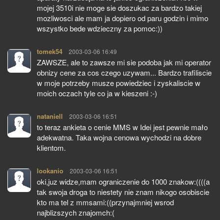
mojej 3510i nie moge sie doszukac za bardzo takiej
mozliwosci ale mam ja dopiero od paru godzin i mimo
wszystko bede wdzieczny za pomoc:))
tomek54
pisze:
2003-03-06 16:49
ZAWSZE, ale to zawsze mi sie podoba jak mi operator
obnizy cene za cos czego uzywam... Bardzo trafiliscie
w moje potrzeby musze powiedziec i zyskaliscie w
moich oczach tyle co ja w kieszeni :-)
nataniell
pisze:
2003-03-06 16:51
to teraz ankieta o cenie MMS w Idei jest pewnie mało
adekwatna. Taka wojna cenowa wychodzi na dobre
klientom.
lookanio
pisze:
2003-03-06 16:51
oki,juz widze,mam ograniczenie do 1000 znakow:((((a
tak swoja droga to niestety nie znam nikogo osobiscie
kto ma tel z mmsami:((przynajmniej wsrod
najblizszych znajomch:(