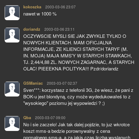
kokoszka
pisze:
2003-03-06 23:07
nawet w 1000 %
doriandz
pisze:
2003-03-06 23:11
OCZYWSCIE MYSLI SIE JAK ZWYKLE TYLKO O
NOWYCH KLIENTACH. MAM OFICJALNA
INFORMACJE, ZE KLIENCI STARYCH TARYF (M.
IN. MOJA) MAJA MMS'Y W STARYCH STAWKACH,
TJ. 2,44/4,88 ZL. NOWYCH ZAGARNAC, A STARYCH
OLAC! PIEEEKNA POLITYKA!!! Pzdr/doriandz
GSManiac
pisze:
2003-03-07 02:37
Sven***: korzystasz z telefonii 3G, że wiesz, że pani z
BOK-u jest blondyną, czy może wydedukowałeś to z
"wysokiego" poziomu jej wypowiedzi ? ;)
Qba
pisze:
2003-03-07 09:00
No i sie zaczelo! Jak tak dalej pojdzie, to juz wkrotce
koszt mms-a bedzie porownywalny z cena
normalnego sms-a, a za jakis czas liczba wyslanych