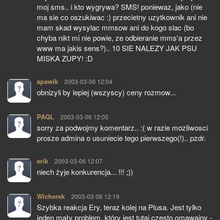
moj sms.. i kto wygrywa? SMS! poniewaz, jako (nie
ma sie co oszukiwac :) przecietny uzytkownik ani nie
mam skad wysylac mmsow ani do kogo slac (bo
chyba nikt mi nie powie, ze odbieranie mms'a przez
www ma jakis sens?).. 10 SIE NALEZY JAK PSU
MISKA ZUPY! :D
spawik
pisze:
2003-03-06 12:04
obnizyli by lepiej (wszyscy) ceny rozmow...
PAQL
pisze:
2003-03-06 12:05
sorry za podwojmy komentarz.. :( w razie mozliwosci
prosze admina o usuniecie tego pierwszego(!).. pzdr.
erik
pisze:
2003-03-06 12:07
niech żyje konkurencja... !!! ;))
Wicherek
pisze:
2003-03-06 12:19
Szybka reakcja Ery, teraz kolej na Plusa. Jest tylko
jeden mały problem, który jest tutaj często omawainy -