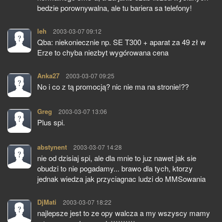
bedzie porownywalna, ale tu bariera sa telefony!
leh
pisze:
2003-03-07 09:12
Qba: niekoniecznie np. SE T300 + aparat za 49 zł w
Erze to chyba niezbyt wygórowana cena
Anka27
pisze:
2003-03-07 09:25
No i co z tą promocją? nic nie ma na stronie!??
Greg
pisze:
2003-03-07 13:06
Plus spi.
abstynent
pisze:
2003-03-07 14:28
nie od dzisiaj spi, ale dla mnie to juz nawet jak sie
obudzi to nie pogadamy... brawo dla tych, ktorzy
jednak wiedza jak przyciagnac ludzi do MMSowania
DjMati
pisze:
2003-03-07 18:22
najlepsze jest to ze opy walcza a my wszyscy mamy