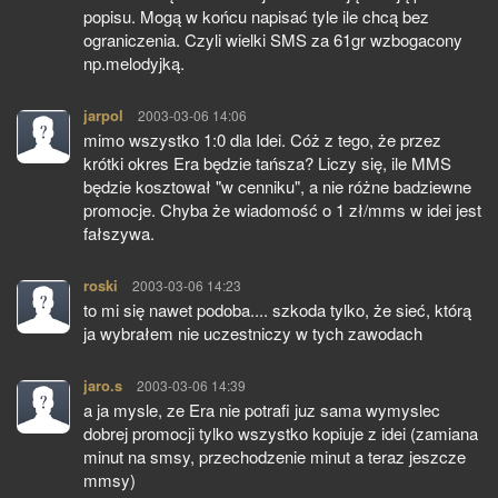
popisu. Mogą w końcu napisać tyle ile chcą bez
ograniczenia. Czyli wielki SMS za 61gr wzbogacony
np.melodyjką.
jarpol
pisze:
2003-03-06 14:06
mimo wszystko 1:0 dla Idei. Cóż z tego, że przez
krótki okres Era będzie tańsza? Liczy się, ile MMS
będzie kosztował "w cenniku", a nie różne badziewne
promocje. Chyba że wiadomość o 1 zł/mms w idei jest
fałszywa.
roski
pisze:
2003-03-06 14:23
to mi się nawet podoba.... szkoda tylko, że sieć, którą
ja wybrałem nie uczestniczy w tych zawodach
jaro.s
pisze:
2003-03-06 14:39
a ja mysle, ze Era nie potrafi juz sama wymyslec
dobrej promocji tylko wszystko kopiuje z idei (zamiana
minut na smsy, przechodzenie minut a teraz jeszcze
mmsy)