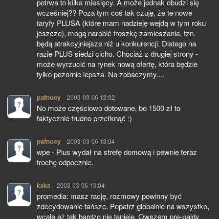
potrwa to kilka miesięcy. A może jednak obudzi się
wcześniej?? Poza tym coś tak czuję, że te nowe
taryfy PLUSA (które mam nadzieję wejdą w tym roku
jeszcze), mogą narobić troszkę zamieszania, tzn.
będą atrakcyjniejsze niż u konkurencji. Dlatego na
razie PLUS siedzi cicho. Chociaż z drugiej strony -
może wyrzucić na rynek nową ofertę, która będzie
tylko pozornie lepsza. No zobaczymy....
pafnucy
pisze:
2003-03-06 13:02
No może częściowo dotowane, bo 1500 zł to
faktycznie trudno przełknąć :)
pafnucy
pisze:
2003-03-06 13:04
wpe - Plus wydał na strefę domową i pewnie teraz
trochę odpocznie.
kaka
pisze:
2003-03-06 13:04
promedia: masz rację, rozmowy powinny być
zdecydowanie tańsze. Popatrz globalnie na wszystko,
wcale aż tak bardzo nie tanieje. Owszem pre-paidy