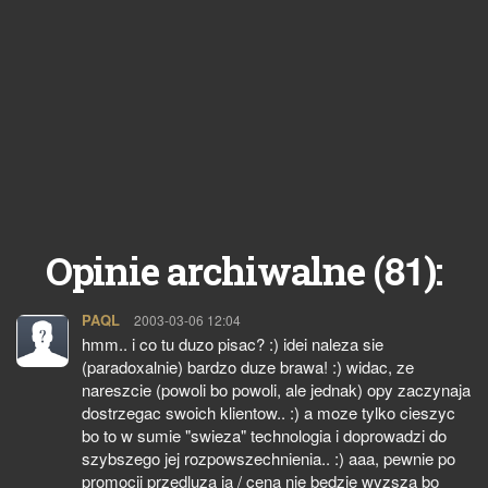
81
Opinie archiwalne (
):
PAQL
pisze:
2003-03-06 12:04
hmm.. i co tu duzo pisac? :) idei naleza sie
(paradoxalnie) bardzo duze brawa! :) widac, ze
nareszcie (powoli bo powoli, ale jednak) opy zaczynaja
dostrzegac swoich klientow.. :) a moze tylko cieszyc
bo to w sumie "swieza" technologia i doprowadzi do
szybszego jej rozpowszechnienia.. :) aaa, pewnie po
promocji przedluza ja / cena nie bedzie wyzsza bo