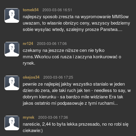
tomek54
pisze:
2003-03-06 16:51
najlepszy sposob zreszta na wypromowanie MMSow
uwazam, to wlasnie obnizyc ceny, wszyscy bedziemy
sobie wysylac wtedy, szalejmy prosze Panstwa....
nr124
pisze:
2003-03-06 17:06
czekamy na jeszcze niższe cen nie tylko
mms.Wkońcu coś rusza i zaczyna konkurować o
rynek.
okejos34
pisze:
2003-03-06 17:25
pewnie ze najlepiej jakby wszystko stanialo w jeden
dzien do zera, ale taki ruch jak ten - needless to say, w
dobrym kierunku - sa bardzo mile widziane Era tak
jakos ostatnio mi podpasowuje z tymi ruchami...
myrek
pisze:
2003-03-06 17:36
nareście, 2,44 to była lekka prszesado, no no robi się
ciekawie:)