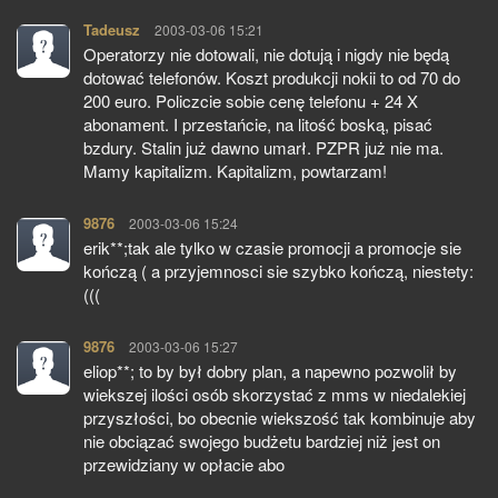
Tadeusz
pisze:
2003-03-06 15:21
Operatorzy nie dotowali, nie dotują i nigdy nie będą
dotować telefonów. Koszt produkcji nokii to od 70 do
200 euro. Policzcie sobie cenę telefonu + 24 X
abonament. I przestańcie, na litość boską, pisać
bzdury. Stalin już dawno umarł. PZPR już nie ma.
Mamy kapitalizm. Kapitalizm, powtarzam!
9876
pisze:
2003-03-06 15:24
erik**;tak ale tylko w czasie promocji a promocje sie
kończą ( a przyjemnosci sie szybko kończą, niestety:
(((
9876
pisze:
2003-03-06 15:27
eliop**; to by był dobry plan, a napewno pozwolił by
wiekszej ilości osób skorzystać z mms w niedalekiej
przyszłości, bo obecnie wiekszość tak kombinuje aby
nie obciązać swojego budżetu bardziej niż jest on
przewidziany w opłacie abo