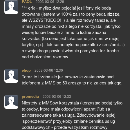
PAQL
pisze:
2003-03-06 12:29
*** erik - mylisz dwa pojecia! jesli fony nie beda
dotowane (jestem w 100% za!) to ceny beda nizsze,
ale WSZYSTKIEGO! :) a nie rozmowy tansze, ale
mmsy drozsze bo nikt z tego nie korzysta.. jak tylko
wiecej fonow bedzie z mms to ludzie zaczna
korzystac (bo cena jest taka sama jak sms w mojej
taryfie, np.).. tak samo bylo na poczatku z sms'ami.. :)
a swoja droga powinni wlasnie pomyslec tez troche
nad obnizeniem rozmow..
eliop
pisze:
2003-03-06 12:30
Teraz to trzeba sie juz powaznie zastanowic nad
telefonem z MMS bo 50 groszy to nic za cos takiego.
promedia
pisze:
2003-03-06 12:33
Niestety z MMSow korzystaja (korzystac beda) tylko
te osoby, ktore maja odpowiedni aparat i/lub sa
zainteresowane taka usluga. Zdecydowanie lepiej
'spoleczenstwo' przyjeloby zmiane cennika uslug
podstawowych - przede wszystkim rozmowy.