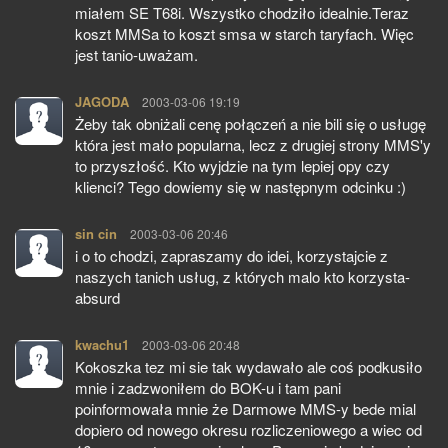
miałem SE T68i. Wszystko chodziło idealnie.Teraz
koszt MMSa to koszt smsa w starch taryfach. Więc
jest tanio-uważam.
JAGODA
pisze:
2003-03-06 19:19
Żeby tak obniżali cenę połączeń a nie bili się o usługę
która jest mało popularna, lecz z drugiej strony MMS'y
to przyszłość. Kto wyjdzie na tym lepiej opy czy
klienci? Tego dowiemy się w następnym odcinku :)
sin cin
pisze:
2003-03-06 20:46
i o to chodzi, zapraszamy do idei, korzystajcie z
naszych tanich usług, z których malo kto korzysta-
absurd
kwachu1
pisze:
2003-03-06 20:48
Kokoszka tez mi sie tak wydawało ale coś podkusiło
mnie i zadzwoniłem do BOK-u i tam pani
poinformowała mnie że Darmowe MMS-y bede mial
dopiero od nowego okresu rozliczeniowego a wiec od