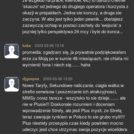
'skacze' od jednego do drugiego operatora i korzysta z
okazji w prepaidach. Jedna sie konczy, a druga sie
zaczyna. W abo jest tylko jeden pewnik... dostajesz
zazwyczaj ochlap w postaci zachety do 'wejscia' a
pozniej tylko perspektywa 24 mcy i byle do konca...
kaka
pisze:
2003-03-06 13:16
promedia: zgadzam się, ja prywatnie podziękowałem
erze za Moją po w sumie 48 miesiącach, nie chiała mi
wymienić fona i niech się....... haha
djgeepee
pisze:
2003-03-06 13:20
Nowe Taryfy, Sekundowe naliczanie, ciagla walka w
strefie serwisow i poszerzanie ich atrakcyjnosci,
MMSy coraz tansze - wszytsko to sie dzieje........ ale
nie w Plusie!!! Doskonale rozumiem i doceniam
wprowadzenie Strefy, ale jesli Plus mysli, ze Strefą
teraz zawojuje rynkiem w Polsce to sie grubo myli!!!!
Plus niestety przesypia czas kiedy powinien mocno
uderzyc jesli chce utrzymac swoja pozycje wicelidera