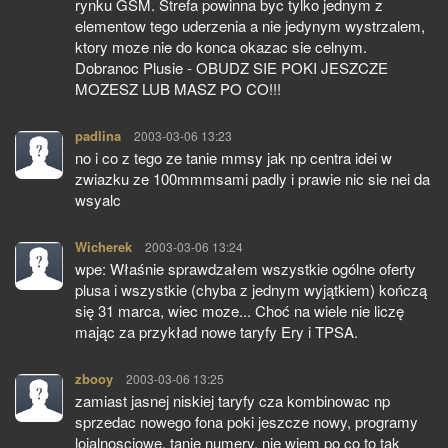
rynku GSM. Strefa powinna byc tylko jednym z
elementow tego uderzenia a nie jedynym wystrzalem,
ktory moze nie do konca okazac sie celnym.
Dobranoc Plusie - OBUDZ SIE POKI JESZCZE
MOZESZ LUB MASZ PO CO!!!
padlina
pisze:
2003-03-06 13:23
no i co z tego ze tanie mmsy jak np centra idei w
zwiazku ze 100mmmsami padly i prawie nic sie nei da
wsyalc
Wicherek
pisze:
2003-03-06 13:24
wpe: Właśnie sprawdzałem wszystkie ogólne oferty
plusa i wszystkie (chyba z jednym wyjątkiem) kończą
się 31 marca, wiec moze... Choć na wiele nie liczę
mając za przykład nowe taryfy Ery i TPSA.
zbooy
pisze:
2003-03-06 13:25
zamiast jasnej niskiej taryfy cza kombinowac np
sprzedac nowego fona poki jeszcze nowy, programy
lojalnosciowe, tanie numery, nie wiem po co to tak