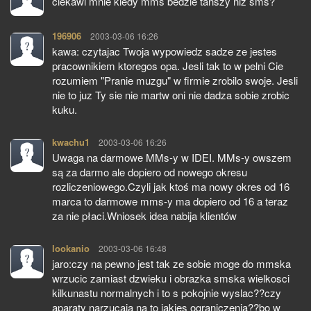
ciekawi mnie kiedy mms bedzie tańszy niz sms?
196906
pisze:
2003-03-06 16:26
kawa: czytajac Twoja wypowiedz sadze ze jestes
pracownikiem ktoregos opa. Jesli tak to w pelni Cie
rozumiem "Pranie muzgu" w firmie zrobilo swoje. Jesli
nie to juz Ty sie nie martw oni nie dadza sobie zrobic
kuku.
kwachu1
pisze:
2003-03-06 16:26
Uwaga na darmowe MMs-y w IDEI. MMs-y owszem
są za darmo ale dopiero od nowego okresu
rozliczeniowego.Czyli jak ktoś ma nowy okres od 16
marca to darmowe mms-y ma dopiero od 16 a teraz
za nie płaci.Wniosek idea nabija klientów
lookanio
pisze:
2003-03-06 16:48
jaro:czy na pewno jest tak ze sobie moge do mmska
wrzucic zamiast dzwieku i obrazka smska wielkosci
kilkunastu normalnych i to s pokojnie wyslac??czy
aparaty narzucaja na to jakies ograniczenia??bo w