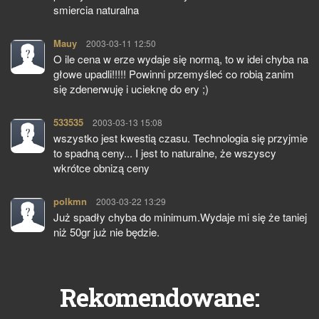
smiercia naturalna
Mauy
pisze:
2003-03-11 12:50
O ile cena w erze wydaje się normą, to w idei chyba na
głowe upadli!!!!! Powinni przemyśleć co robią zanim
się zdenerwuję i ucieknę do ery ;)
533535
pisze:
2003-03-13 15:08
wszystko jest kwestią czasu. Technologia się przyjmie
to spadną ceny... I jest to naturalne, że wszyscy
wkrótce obnizą ceny
polkmn
pisze:
2003-03-22 13:29
Już spadły chyba do minimum.Wydaje mi się że taniej
niż 50gr już nie będzie.
Rekomendowane: