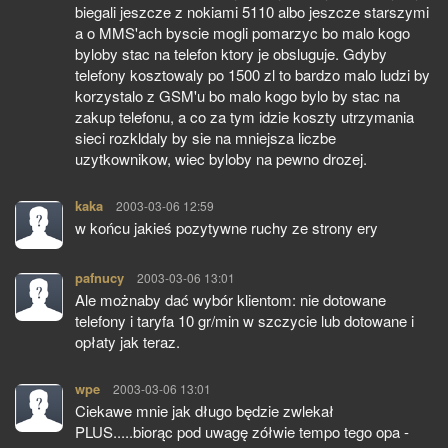
biegali jeszcze z nokiami 5110 albo jeszcze starszymi
a o MMS'ach byscie mogli pomarzyc bo malo kogo
byloby stac na telefon ktory je obsluguje. Gdyby
telefony kosztowaly po 1500 zl to bardzo malo ludzi by
korzystalo z GSM'u bo malo kogo bylo by stac na
zakup telefonu, a co za tym idzie koszty utrzymania
sieci rozkldaly by sie na mniejsza liczbe
uzytkownikow, wiec byloby na pewno drozej.
kaka
pisze:
2003-03-06 12:59
w końcu jakieś pozytywne ruchy ze strony ery
pafnucy
pisze:
2003-03-06 13:01
Ale możnaby dać wybór klientom: nie dotowane
telefony i taryfa 10 gr/min w szczycie lub dotowane i
opłaty jak teraz.
wpe
pisze:
2003-03-06 13:01
Ciekawe mnie jak długo będzie zwlekał
PLUS.....biorąc pod uwagę zółwie tempo tego opa -