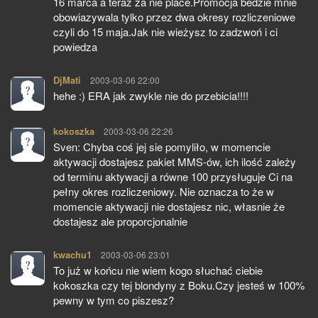
16 marca a teraz za nie place.Promocja bedzie mnie
obowiazywala tylko przez dwa okresy rozliczeniowe
czyli do 15 maja.Jak nie wieżysz to zadzwoń i ci
powiedza
DjMati
pisze:
2003-03-06 22:00
hehe :) ERA jak zwykle nie do przebicia!!!!
kokoszka
pisze:
2003-03-06 22:26
Sven: Chyba coś jej sie pomyliło, w momencie
aktywacji dostajesz pakiet MMS-ów, ich ilość zależy
od terminu aktywacji a równe 100 przysługuje Ci na
pełny okres rozliczeniowy. Nie oznacza to że w
momencie aktywacji nie dostajesz nic, własnie że
dostajesz ale proporcjonalnie
kwachu1
pisze:
2003-03-06 23:01
To już w końcu nie wiem kogo słuchać ciebie
kokoszka czy tej blondyny z Boku.Czy jesteś w 100%
pewny w tym co piszesz?