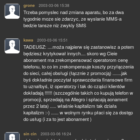
grone
pisze:
2003-03-06 15:38
Trzeba pomyslec nad zmiana aparatu, bo za dwa
tygodnie moze sie zdarzyc, ze wyslanie MMS-a
bedzie tansze niz zwykly SMS
kawa
pisze:
2003-03-06 15:51
TADEUSZ: ....moża najpierw się zastanowisz a potem
będziesz krytykował innych.... skoro wg Cieie
abonament ma zrekompensować operatorom cenę
telefonu, to co im zrekompensuje koszty przyłączenia
do sieci, całej obsługi (łącznie z promocją) .......jak
byś dokładnie poczytał sprawozdania finansowe firm
to uznałbyś, iż operatorzy i tak do cząści klientów
dokładają !!!!!! (szczególnie takich co kupują telefon w
promocji, sprzedają na Allegro i spłacają aonament
przez 2 lata) ..... właśnie kapitalizm tak działa
kapitalizm :-) ...... w wolnym rynku płaci się za dostęp
do usług (i za to jest abonament )
sin cin
pisze:
2003-03-06 16:24