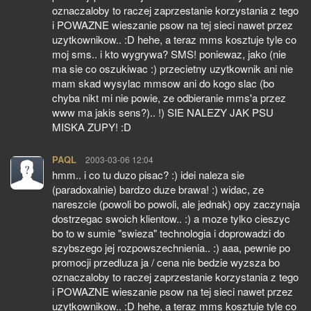
oznaczaloby to raczej zaprzestanie korzystania z tego
i POWAZNE wieszanie psow na tej sieci nawet przez
uzytkownikow.. :D hehe, a teraz mms kosztuje tyle co
moj sms.. i kto wygrywa? SMS! poniewaz, jako (nie
ma sie co oszukiwac :) przecietny uzytkownik ani nie
mam skad wysylac mmsow ani do kogo slac (bo
chyba nikt mi nie powie, ze odbieranie mms'a przez
www ma jakis sens?).. !) SIE NALEZY JAK PSU
MISKA ZUPY! :D
PAQL
pisze:
2003-03-06 12:04
hmm.. i co tu duzo pisac? :) idei naleza sie
(paradoxalnie) bardzo duze brawa! :) widac, ze
nareszcie (powoli bo powoli, ale jednak) opy zaczynaja
dostrzegac swoich klientow.. :) a moze tylko cieszyc
bo to w sumie "swieza" technologia i doprowadzi do
szybszego jej rozpowszechnienia.. :) aaa, pewnie po
promocji przedluza ja / cena nie bedzie wyzsza bo
oznaczaloby to raczej zaprzestanie korzystania z tego
i POWAZNE wieszanie psow na tej sieci nawet przez
uzytkownikow.. :D hehe, a teraz mms kosztuje tyle co