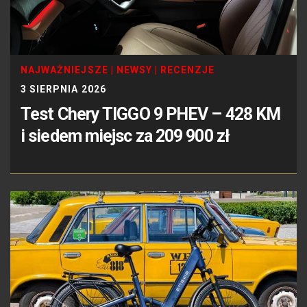
NAJWAŻNIEJSZE
|
NEWSY
|
RECENZJE
3 SIERPNIA 2026
Test Chery TIGGO 9 PHEV – 428 KM
i siedem miejsc za 209 900 zł