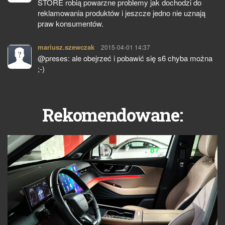
STORE robią powarzne problemy jak dochodzi do
reklamowania produktów i jeszcze jedno nie uznają
praw konsumentów.
mariusz.szewczak
pisze:
2015-04-01 14:37
@preses: ale obejrzeć i pobawić się s6 chyba można
;-)
Rekomendowane: