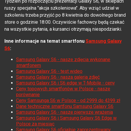
Tydzień po rozpoczęciu prezentacji Galaxy S6, w sklepach
ruszy specjalna "akcja szkoleniowa". Aby wziąć udział w
szkoleniu
trzeba przyjść
po 8 kwietnia
do dowolnego brand
store o godzinie 18:00. Oczywiście fachowcy będą czekać
na wszystkie pytania, a kursanci otrzymają niespodzianki.
Inne informacje na temat smartfonu
Samsung Galaxy
S6
:
Samsung Galaxy S6 - nasze zdjęcia wykonane
smartfonem
Samsung Galaxy S6 - test wideo
Samsung Galaxy S6 - nasza galeria zdjęć
Samsung Galaxy S6 i S6 edge w T-Mobile - ceny
Ceny topowych smartfonów w Polsce - nasze
porównanie
Ceny Samsunga S6 w Polsce - od 2999 do 4399 zł
Dane techniczne smartfonu Samsung Galaxy S6
Samsung Galaxy S6 - nasze pierwsze wrażenia
Samsung Galaxy S6 i Samsung Galaxy S6 Edge w
Polsce za miesiąc
Samsung Galaxy S6 oficjalnie zaprezentowany