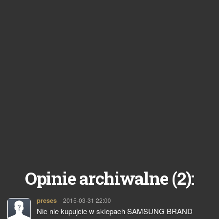
2
Opinie archiwalne (
):
preses
pisze:
2015-03-31 22:00
Nic nie kupujcie w sklepach SAMSUNG BRAND