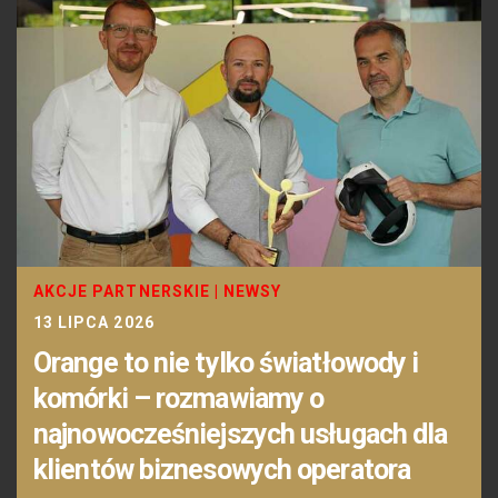
AKCJE PARTNERSKIE
|
NEWSY
13 LIPCA 2026
Orange to nie tylko światłowody i
komórki – rozmawiamy o
najnowocześniejszych usługach dla
klientów biznesowych operatora