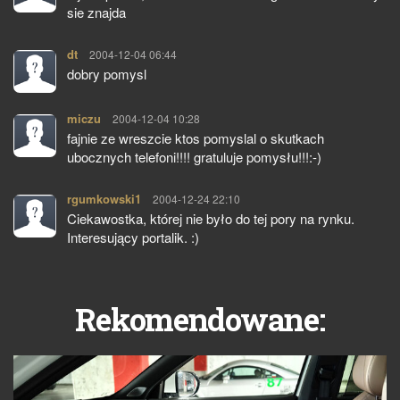
sie znajda
dt
pisze:
2004-12-04 06:44
dobry pomysl
miczu
pisze:
2004-12-04 10:28
fajnie ze wreszcie ktos pomyslal o skutkach
ubocznych telefoni!!!! gratuluje pomysłu!!!:-)
rgumkowski1
pisze:
2004-12-24 22:10
Ciekawostka, której nie było do tej pory na rynku.
Interesujący portalik. :)
Rekomendowane: