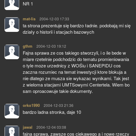
NR 1
mat-lis
pisze:
2004-12-03 17:33
ta strona prezentuje się bardzo ładnie. podobają mi się
działy o historii i stacjach bazowych
gthm
pisze:
2004-12-03 19:12
Fajna sprawa ze cos takiego stworzyli, i o ile bede w
miare rzetelnie podchodzic do tematu promieniowania
o tyle moze urzednicy z WOŚiu i SANEPIDU cos
zaczna rozumiec na temat inwestycji ktore blokuja a
nie dlatego ze musza sie wykazac wynikami. Tak jest
z wieloma stacjami UMTSowymi Centertela. Wiem bo
sam oproacowuje takie dokumenty.
orko1990
pisze:
2004-12-03 21:36
bardzo ladna stronka, daje 10
jawal
pisze:
2004-12-04 03:08
fajna sprawa, zawsze cos ciekawego a i nowe rzeczy