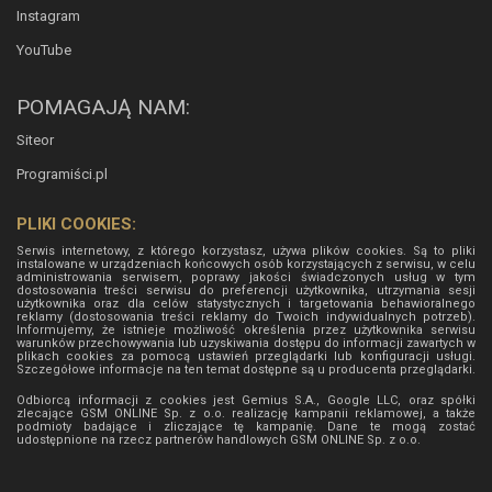
Instagram
YouTube
POMAGAJĄ NAM:
Siteor
Programiści.pl
PLIKI COOKIES:
Serwis internetowy, z którego korzystasz, używa plików cookies. Są to pliki
instalowane w urządzeniach końcowych osób korzystających z serwisu, w celu
administrowania serwisem, poprawy jakości świadczonych usług w tym
dostosowania treści serwisu do preferencji użytkownika, utrzymania sesji
użytkownika oraz dla celów statystycznych i targetowania behawioralnego
reklamy (dostosowania treści reklamy do Twoich indywidualnych potrzeb).
Informujemy, że istnieje możliwość określenia przez użytkownika serwisu
warunków przechowywania lub uzyskiwania dostępu do informacji zawartych w
plikach cookies za pomocą ustawień przeglądarki lub konfiguracji usługi.
Szczegółowe informacje na ten temat dostępne są u producenta przeglądarki.
Odbiorcą informacji z cookies jest Gemius S.A., Google LLC, oraz spółki
zlecające GSM ONLINE Sp. z o.o. realizację kampanii reklamowej, a także
podmioty badające i zliczające tę kampanię. Dane te mogą zostać
udostępnione na rzecz partnerów handlowych
GSM ONLINE Sp. z o.o.