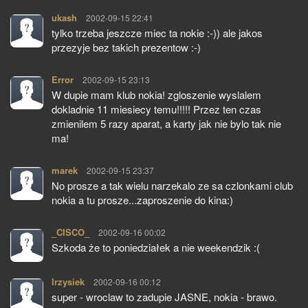
ukash
pisze:
2002-09-15 22:41
tylko trzeba jeszcze miec ta nokie :-)) ale jakos
przezyje bez takich prezentow :-)
Error
pisze:
2002-09-15 23:13
W dupie mam klub nokia! zgloszenie wyslalem
dokladnie 11 miesiecy temu!!!!! Przez ten czas
zmienilem 5 razy aparat, a karty jak nie bylo tak nie
ma!
marek
pisze:
2002-09-15 23:37
No prosze a tak wielu narzekalo ze sa czlonkami club
nokia a tu prosze...zaproszenie do kina:)
_CISCO_
pisze:
2002-09-16 00:02
Szkoda że to poniedziałek a nie weekendzik :(
lrzysiek
pisze:
2002-09-16 00:12
super - wroclaw to zadupie JASNE, nokia - brawo.