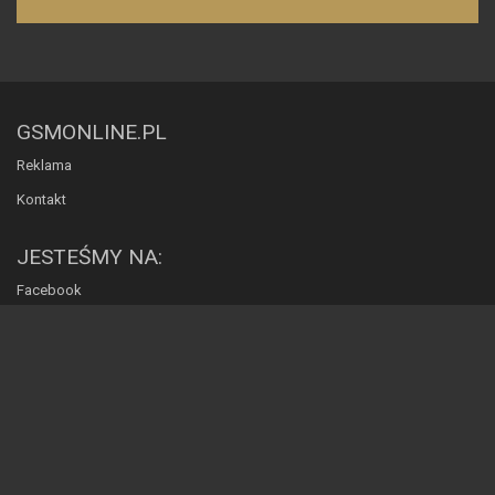
GSMONLINE.PL
Reklama
Kontakt
JESTEŚMY NA:
Facebook
Twitter
Instagram
YouTube
POMAGAJĄ NAM:
Siteor