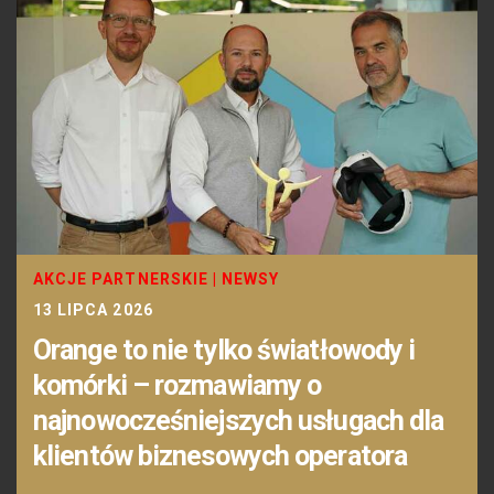
AKCJE PARTNERSKIE
|
NEWSY
13 LIPCA 2026
Orange to nie tylko światłowody i
komórki – rozmawiamy o
najnowocześniejszych usługach dla
klientów biznesowych operatora