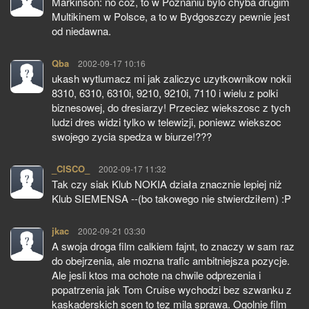
Markinson: no coz, to w Poznaniu bylo chyba drugim
Multikinem w Polsce, a to w Bydgoszczy pewnie jest
od niedawna.
Qba
pisze:
2002-09-17 10:16
ukash wytlumacz mi jak zaliczyc uzytkownikow nokii
8310, 6310, 6310i, 9210, 9210i, 7110 i wielu z polki
biznesowej, do dresiarzy! Przeciez wiekszosc z tych
ludzi dres widzi tylko w telewizji, poniewz wiekszoc
swojego zycia spedza w biurze!???
_CISCO_
pisze:
2002-09-17 11:32
Tak czy siak Klub NOKIA działa znacznie lepiej niż
Klub SIEMENSA --(bo takowego nie stwierdziłem) :P
jkac
pisze:
2002-09-21 03:30
A swoja droga film calkiem fajnt, to znaczy w sam raz
do obejrzenia, ale mozna trafic ambitniejsza pozycje.
Ale jesli ktos ma ochote na chwile odprezenia i
popatrzenia jak Tom Cruise wychodzi bez szwanku z
kaskaderskich scen to tez mila sprawa. Ogolnie film