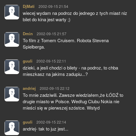
DjMati
pisze:
2002-09-15 21:54
wiecej wydam na podroz do jednego z tych miast niz
bilet do kina jest warty ;)
Dmin
pisze:
2002-09-15 21:57
To film z Tomem Cruisem. Robota Stevena
Spielberga.
guuli
pisze:
2002-09-15 22:11
dzieki, a jesli chodzi o bilety - na podroz, to chba
mieszkasz na jakims zadupiu...?
andriej
pisze:
2002-09-15 22:12
To mnie zadziwili. Zawsze wiedziałem,że ŁÓDŹ to
drugie miasto w Polsce. Według Clubu Nokia nie
mieści się w pierwszej szóstce. Wstyd
guuli
pisze:
2002-09-15 22:14
andriej- tak to juz jest...