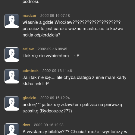
podnosi.
madzer
pisze:
2002-09-16 07:18
własnie a gdzie Wrocław????????????????????
przeciez to jest bardzo ważne miasto...co to kuźwa
nokia odpierdziela?
artjaw
pisze:
2002-09-16 08:45
i tak się nie wybierałem... :-P
adminek
pisze:
2002-09-16 11:46
Ja i tak nie idę.... ale chyba dlatego z enie mam karty
klubu nokii :P
gledzio
pisze:
2002-09-16 12:24
andriej*** ja też się zdziwiłem patrząc na pierwszą
szóstkę (Bydgoszcz???)
dwx
pisze:
2002-09-16 12:28
A wystarczy biletów??? Chociaż może i wystarczy w