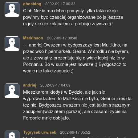
ghostdog
pisze:
2002-09-17 00:33
Club Nokia ma dobre pomysly tylko takie akcje
powinny byc czesciej organizowane bo ja jeszcze
nigdy sie nie zalapalem a probiuje zawsze :(!
Markinson
pisze:
2002-09-17 00:48
--- andriej Owszem w bydgoszczy jest Multikino, na
przeciwko hipermarketu Geant. W środku nie byłem,
ale z zewnątrz prezentuje się o wiele lepiej niż to w
Poznaniu. Bo w sumie jest nowsze ;) Bydgoszcz to
wcale nie takie zadupie ;)
andriej
pisze:
2002-09-17 04:09
Mieszkałem kiedyś w Bydzie, ale jak sie
wyprowadzałem to Multikina nie było, Geanta zreszta
tez nie. Bydgoszcz owszem nie jest takim strasznym
zadupiem(widziałem gorsze), ale czasami zycie na
Fordonie mnie dobijało.
Tygrysek urwisek
pisze:
2002-09-17 05:52