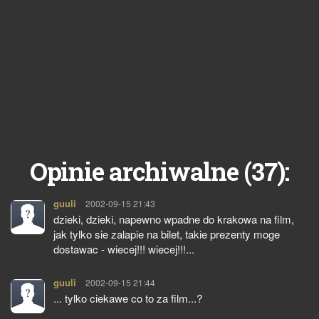
37
Opinie archiwalne (
):
guuli
pisze:
2002-09-15 21:43
dzieki, dzieki, napewno wpadne do krakowa na film,
jak tylko sie zalapie na bilet, takie prezenty moge
dostawac - wiecej!!! wiecej!!!...
guuli
pisze:
2002-09-15 21:44
... tylko ciekawe co to za film...?