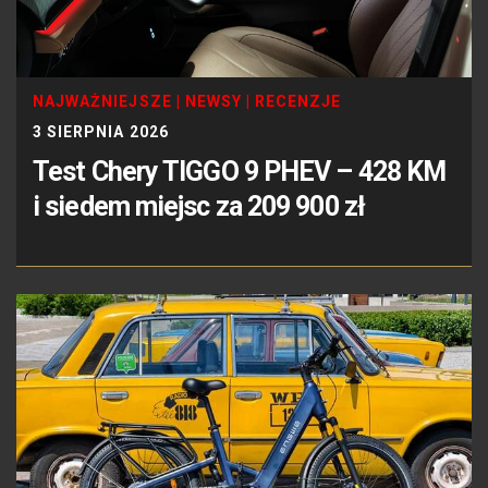
NAJWAŻNIEJSZE
|
NEWSY
|
RECENZJE
3 SIERPNIA 2026
Test Chery TIGGO 9 PHEV – 428 KM
i siedem miejsc za 209 900 zł