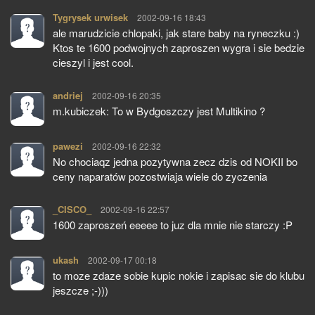
Tygrysek urwisek
pisze:
2002-09-16 18:43
ale marudzicie chlopaki, jak stare baby na ryneczku :)
Ktos te 1600 podwojnych zaproszen wygra i sie bedzie
cieszyl i jest cool.
andriej
pisze:
2002-09-16 20:35
m.kubiczek: To w Bydgoszczy jest Multikino ?
pawezi
pisze:
2002-09-16 22:32
No chociaqz jedna pozytywna zecz dzis od NOKII bo
ceny naparatów pozostwiaja wiele do zyczenia
_CISCO_
pisze:
2002-09-16 22:57
1600 zaproszeń eeeee to juz dla mnie nie starczy :P
ukash
pisze:
2002-09-17 00:18
to moze zdaze sobie kupic nokie i zapisac sie do klubu
jeszcze ;-)))