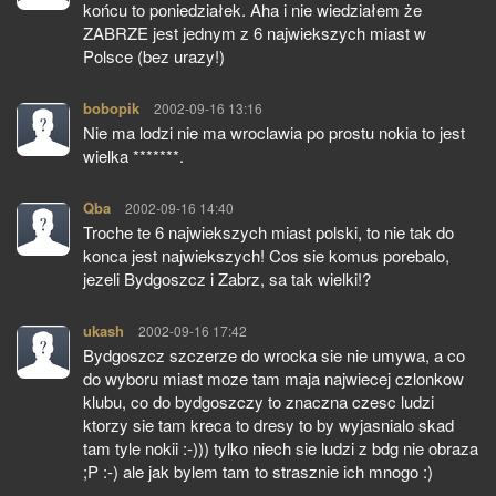
końcu to poniedziałek. Aha i nie wiedziałem że
ZABRZE jest jednym z 6 najwiekszych miast w
Polsce (bez urazy!)
bobopik
pisze:
2002-09-16 13:16
Nie ma lodzi nie ma wroclawia po prostu nokia to jest
wielka *******.
Qba
pisze:
2002-09-16 14:40
Troche te 6 najwiekszych miast polski, to nie tak do
konca jest najwiekszych! Cos sie komus porebalo,
jezeli Bydgoszcz i Zabrz, sa tak wielki!?
ukash
pisze:
2002-09-16 17:42
Bydgoszcz szczerze do wrocka sie nie umywa, a co
do wyboru miast moze tam maja najwiecej czlonkow
klubu, co do bydgoszczy to znaczna czesc ludzi
ktorzy sie tam kreca to dresy to by wyjasnialo skad
tam tyle nokii :-))) tylko niech sie ludzi z bdg nie obraza
;P :-) ale jak bylem tam to strasznie ich mnogo :)