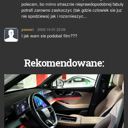
polecam, bo mimo strasznie nieprawdopodobnej fabuly
potrafi zarowno zaskoczyc (tak gdzie czlowiek sie juz
nie spodziewa) jak i rozsmieszyc...
pawezi
pisze:
2002-10-01 22:09
I jak wam sie podobał film???
Rekomendowane: