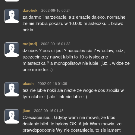
dziobek
pisze:
2002-09-16 00:24
za darmo i narzekacie, a z emacie daleko, normalne
ze nie zrobia pokazu w 10.000 miasteczku... brawo
nokia
mdjmdj
pisze:
2002-09-16 01:33
dziobek ? cos ci jest ? nacpales sie ? wroclaw, lodz,
szczecin czy nawet lublin to 10-o tysieczne
miasteczka ? a monopolistow nie lubie i juz... widze ze
onie mnie tez :)
ukash
pisze:
2002-09-16 01:39
tez nie lubie nokii ale niezle ze wogole cos zrobila w
tym clubie :-) ale i tak nie lubie :-)
jkac
pisze:
2002-09-16 01:45
Czepiacie sie... Gdyby wam nie mowili, ze ktos
dostanie bilet, to byloby OK. A jak Wam mowia, ze
prawdopodobnie Wy nie dostaniecie, to sie lament