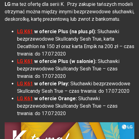
LG
ma też ofertę dla serii K. Przy zakupie tańszych modeli
otrzymać można między innymi bezprzewodowe słuchawki,
deskorolkę, kartę prezentową lub zwrot z bankomatu.
LG K61
w ofercie Plus (na plus.pl):
Słuchawki
bezprzewodowe Skullcandy Sesh True, karta
Decathlon na 150 zł oraz karta Empik na 200 zł – czas
trwania: do 17.07.2020
LG K61
w ofercie Plus (w salonie):
Słuchawki
bezprzewodowe Skullcandy Sesh True – czas
trwania: do 17.07.2020
LG K61
w ofercie Play
:
Słuchawki bezprzewodowe
Skullcandy Sesh True – czas trwania: do 17.07.2020
LG K61
w ofercie Orange:
Słuchawki
bezprzewodowe Skullcandy Sesh True – czas
trwania: do 17.07.2020