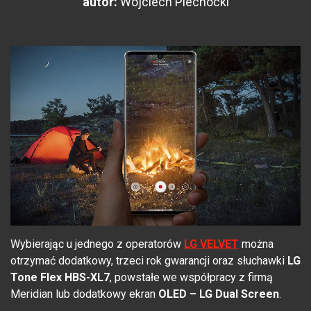
autor:
Wojciech Piechocki
Wybierając u jednego z operatorów
LG VELVET
można
otrzymać dodatkowy, trzeci rok gwarancji oraz słuchawki
LG
Tone Flex HBS-XL7
, powstałe we współpracy z firmą
Meridian lub dodatkowy ekran
OLED – LG Dual Screen
.