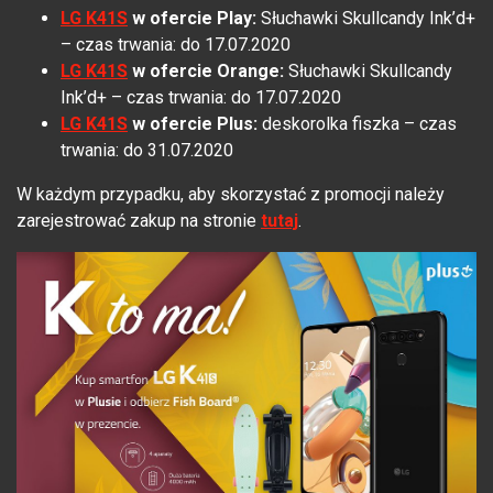
LG K41S
w ofercie Play:
Słuchawki Skullcandy Ink’d+
– czas trwania: do 17.07.2020
LG K41S
w ofercie Orange:
Słuchawki Skullcandy
Ink’d+ – czas trwania: do 17.07.2020
LG K41S
w ofercie Plus:
deskorolka fiszka – czas
trwania: do 31.07.2020
W każdym przypadku, aby skorzystać z promocji należy
zarejestrować zakup na stronie
tutaj
.