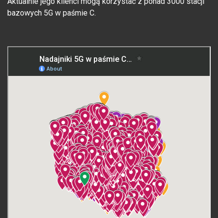
Aktualnie jego klienci mogą korzystać z ponad 3000 stacji
bazowych 5G w paśmie C.