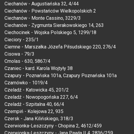
Ciechanów - Augustiańska 32, 4/44
Ciechanów - Powstańców Wielkopolskich 2
Ciechanów - Monte Cassino, 3229/3
Ciechanów - Zygmunta Sierakowskiego 14, 263
Ciechocinek - Wojska Polskiego 5, 1299/18
Cieciory - 235/1
Ciemne - Marszałka Józefa Piłsudskiego 220, 276/4
Cisowa - 79/3
Cmolas - 630, 5867/4
Czaniec - kard. Karola Wojtyły 38
Czapury - Poznańska 101a, Czapury Poznańska 101a
Czarnówko - 1019/4
Czeladź - Katowicka 45, 201/2
Czeladź - Nowopogońska 227, 6/4
Czeladź - Szpitalna 40, 66/4
Czempiń - Kolejowa 22, 935
Czersk - Jana Kilińskiego, 318/3
Czerwionka-Leszczyny - Chopina 2, 4612/459
Czerwionka-Leszczyny - Jana Pawła II 4, 2836/259