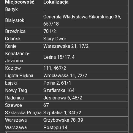
Miejscowość
Lokalizacja
Bałtyk
.
Generała Władysława Sikorskiego 35,
Białystok
657/18
Brzeźnica
701/2
Gdańsk
Stary Dwór
Kanie
Warszawska 21, 17/2
Konstancin-
Leśna 15/17, 4
Jeziorna
Kozłów
111, 467/2
Ligota Piękna
Wrocławska 11, 72/2
Łajski
Polna 2, 61/1
Nowy Targ
Szaflarska 164
Radunica
Jesionowa 6, 48/2
Szewce
67
Szklarska Poręba
Szpitalna 1, 340/2
Warszawa
Grzybowska 78, 39
Warszawa
Postępu 14