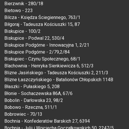
Bierzwnik - 280/18
Bietowo - 223
Bilcza - Księdza Ściegiennego, 763/1
Biłgoraj - Tadeusza Kościuszki 15, 87
Biskupice - 100/2
Biskupice - Podwal 22, 530/4
Biskupice Podgórne - Innowacyjna 1, 2/21
Biskupice Podgórne - 2/79,2/84
Biskupiec - Czynu Społecznego, 68/1
Blachownia - Henryka Sienkiewicza 6, 512/3
Blizne Jasińskiego - Tadeusza Kościuszki 2, 211/3
Blizne Łaszczyńskiego - Batalionów Chłopskich 114B
Błaszki - Pułaskiego 5, 208
Błonie - Sochaczewska 86A, 67/6
Bobolin - Darłowska 23, 98/2
Bobowo - Rzeczna, 511/1
Bobrowiec - 70/13
Bochnia - Konfederatów Barskich 27, 6394
Bochnia - Julii i Wojciecha Goczałkowskich 50, 2247/5