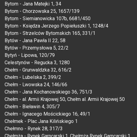
Bytom - Jana Matejki 1, 34
Bytom - Chorzowska 25, 1657/139
Bytom - Siemianowicka 107b, 6681/450
Bytom - Księdza Jerzego Popiełuszki 1, 1248/4
Bytom - Strzelców Bytomskich 165, 331/1
Bytów - Jana Pawła II 22, 58
Bytów - Przemysłowa 5, 22/2
Bytyń - Lipowa, 120/79
Celestynów - Regucka 3, 1280
Chełm - Grunwaldzka 32, 616/2
Chełm - Lubelska 2, 399/2
Chełm - Lwowska 24, 146/66
Chełm - Jana Kochanowskiego 36, 751/3
Chełm - al. Armii Krajowej 50, Chełm al. Armii Krajowej 50
Chełm - Bieławin 4, 305/7
Chełm - Ignacego Mościckiego 16, 49/1
Chełmek - Plac Jana Kilińskiego 1
Chełmno - Rynek 28, 317/3
Chełmża - Rynek Garncarski 1, Chełmża Rynek Garncarski 1