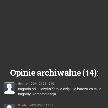
14
Opinie archiwalne (
):
deniro
pisze:
2004-03-31 12:02
nagroda od kulczyka?? to ja dziękuję bardzo za takie
nagrody. kompromitacja...
Szota
pisze:
2004-03-31 12:07