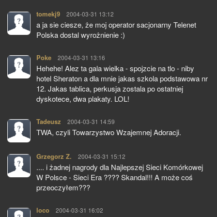
tomekj9
pisze:
2004-03-31 13:12
a ja sie ciesze, że moj operator sacjonarny Telenet
Polska dostal wyrożnienie :)
Poke
pisze:
2004-03-31 13:16
Hehehe! Alez ta gala wielka - spojzcie na tlo - niby
hotel Sheraton a dla mnie jakas szkola podstawowa nr
12. Jakas tablica, perkusja zostala po ostatniej
dyskotece, dwa plakaty. LOL!
Tadeusz
pisze:
2004-03-31 14:59
TWA, czyli Towarzystwo Wzajemnej Adoracji.
Grzegorz Z.
pisze:
2004-03-31 15:12
.... i żadnej nagrody dla Najlepszej Sieci Komórkowej
W Polsce - Sieci Era ???? Skandal!!! A może coś
przeoczyłem???
loco
pisze:
2004-03-31 16:02