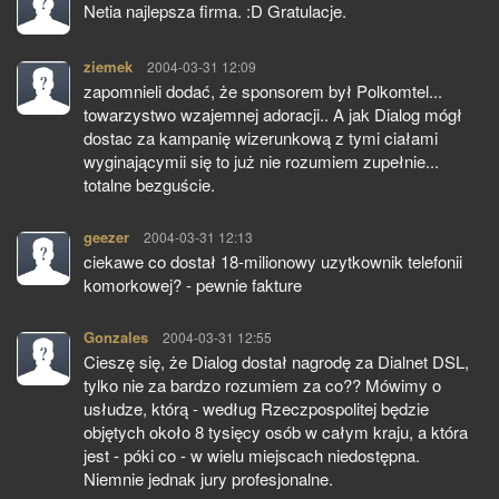
Netia najlepsza firma. :D Gratulacje.
ziemek
pisze:
2004-03-31 12:09
zapomnieli dodać, że sponsorem był Polkomtel...
towarzystwo wzajemnej adoracji.. A jak Dialog mógł
dostac za kampanię wizerunkową z tymi ciałami
wyginającymii się to już nie rozumiem zupełnie...
totalne bezguście.
geezer
pisze:
2004-03-31 12:13
ciekawe co dostał 18-milionowy uzytkownik telefonii
komorkowej? - pewnie fakture
Gonzales
pisze:
2004-03-31 12:55
Cieszę się, że Dialog dostał nagrodę za Dialnet DSL,
tylko nie za bardzo rozumiem za co?? Mówimy o
usłudze, którą - według Rzeczpospolitej będzie
objętych około 8 tysięcy osób w całym kraju, a która
jest - póki co - w wielu miejscach niedostępna.
Niemnie jednak jury profesjonalne.