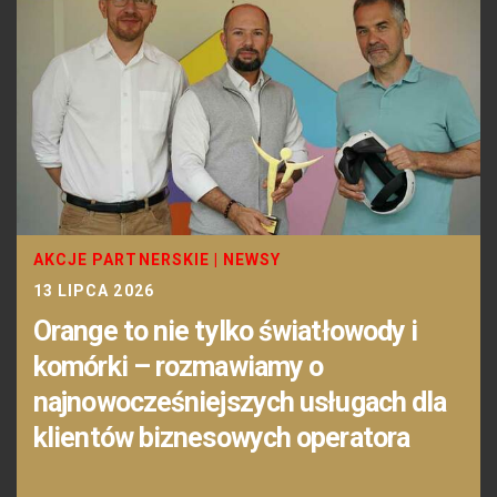
AKCJE PARTNERSKIE
|
NEWSY
13 LIPCA 2026
Orange to nie tylko światłowody i
komórki – rozmawiamy o
najnowocześniejszych usługach dla
klientów biznesowych operatora