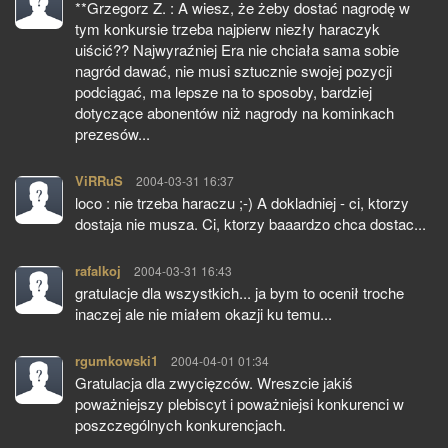
**Grzegorz Z. : A wiesz, że żeby dostać nagrodę w
tym konkursie trzeba najpierw niezły haraczyk
uiścić?? Najwyraźniej Era nie chciała sama sobie
nagród dawać, nie musi sztucznie swojej pozycji
podciągać, ma lepsze na to sposoby, bardziej
dotyczące abonentów niż nagrody na kominkach
prezesów...
ViRRuS
pisze:
2004-03-31 16:37
loco : nie trzeba haraczu ;-) A dokladniej - ci, ktorzy
dostaja nie musza. Ci, ktorzy baaardzo chca dostac...
rafalkoj
pisze:
2004-03-31 16:43
gratulacje dla wszystkich... ja bym to ocenił troche
inaczej ale nie miałem okazji ku temu...
rgumkowski1
pisze:
2004-04-01 01:34
Gratulacja dla zwycięzców. Wreszcie jakiś
poważniejszy plebiscyt i poważniejsi konkurenci w
poszczególnych konkurencjach.