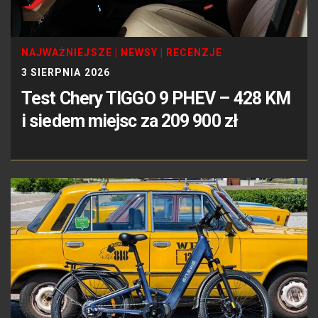
NAJWAŻNIEJSZE
|
NEWSY
|
RECENZJE
3 SIERPNIA 2026
Test Chery TIGGO 9 PHEV – 428 KM
i siedem miejsc za 209 900 zł