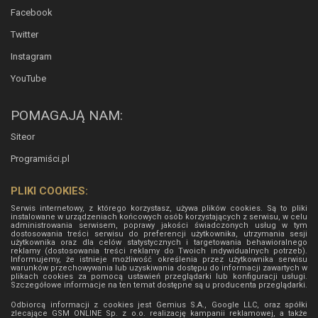
Facebook
Twitter
Instagram
YouTube
POMAGAJĄ NAM:
Siteor
Programiści.pl
PLIKI COOKIES:
Serwis internetowy, z którego korzystasz, używa plików cookies. Są to pliki
instalowane w urządzeniach końcowych osób korzystających z serwisu, w celu
administrowania serwisem, poprawy jakości świadczonych usług w tym
dostosowania treści serwisu do preferencji użytkownika, utrzymania sesji
użytkownika oraz dla celów statystycznych i targetowania behawioralnego
reklamy (dostosowania treści reklamy do Twoich indywidualnych potrzeb).
Informujemy, że istnieje możliwość określenia przez użytkownika serwisu
warunków przechowywania lub uzyskiwania dostępu do informacji zawartych w
plikach cookies za pomocą ustawień przeglądarki lub konfiguracji usługi.
Szczegółowe informacje na ten temat dostępne są u producenta przeglądarki.
Odbiorcą informacji z cookies jest Gemius S.A., Google LLC, oraz spółki
zlecające GSM ONLINE Sp. z o.o. realizację kampanii reklamowej, a także