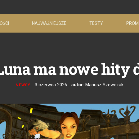
OŚCI
NAJWAŻNIEJSZE
TESTY
PROM
una ma nowe hity d
3 czerwca 2026
autor:
Mariusz Szewczak
NEWSY