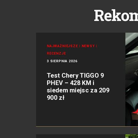
Reko
NAJWAŻNIEJSZE
|
NEWSY
|
RECENZJE
3 SIERPNIA 2026
Test Chery TIGGO 9
PHEV – 428 KM i
siedem miejsc za 209
900 zł