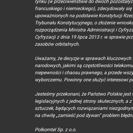
rynku (w przeciwieństwie do dwóch pozostały
francuskiego i niemieckiego), zdecydowały si
upoważnionych na podstawie Konstytucji Rzec
Trybunału Konstytucyjnego, o złożenie wniosku
rozporządzenia Ministra Administracji i Cyfryz
Cyfryzacji z dnia 19 lipca 2013 r. w sprawie pr
zasobów orbitalnych.
Uważamy, że decyzje w sprawach kluczowych d
narodowych, jakimi są częstotliwości teleko
niepewności i chaosu prawnego, a przede wsz
wyborczemu. Powinny one służyć interesowi 
Jesteśmy przekonani, że Państwo Polskie jest
legislacyjnych z jednej strony skutecznych, a 
sztuczek, będących rozwiązaniami niezgodnym
na chwilę „zamieść pod dywan” problem błędni
Polkomtel Sp. z o.o.