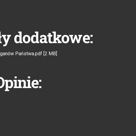
ły dodatkowe:
rganów Państwa.pdf [2 MB]
Opinie: