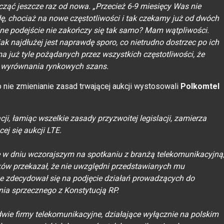
zacząć jeszcze raz od nowa. „Przecież 6-9 miesięcy Was nie
dę, chociaż na nowe częstotliwości i tak czekamy już od dwóch
lejne podejście nie zakończy się tak samo? Mam wątpliwości.
jak najdłużej jest naprawdę sporo, co nietrudno dostrzec po ich
 już tyle pożądanych przez wszystkich częstotliwości, że
a wyrównania rynkowych szans.
 nie zmienianie zasad trwającej aukcji wystosowali
Polkomtel
acji, łamiąc wszelkie zasady przyzwoitej legislacji, zamierza
j się aukcji LTE.
 się w dniu wczorajszym na spotkaniu z branżą telekomunikacyjną
ków przekazał, że nie uwzględni przedstawianych mu
 zdecydował się na podjęcie działań prowadzących do
ia sprzecznego z Konstytucją RP.
wie firmy telekomunikacyjne, działające wyłącznie na polskim