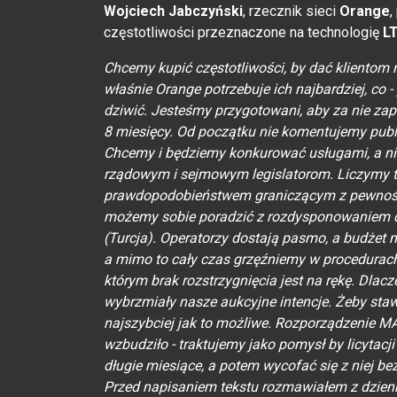
Wojciech Jabczyński
, rzecznik sieci
Orange
,
częstotliwości przeznaczone na technologię
L
Chcemy kupić częstotliwości, by dać klientom n
właśnie Orange potrzebuje ich najbardziej, co
dziwić. Jesteśmy przygotowani, aby za nie zapł
8 miesięcy. Od początku nie komentujemy publi
Chcemy i będziemy konkurować usługami, a ni
rządowym i sejmowym legislatorom. Liczymy ty
prawdopodobieństwem graniczącym z pewnością,
możemy sobie poradzić z rozdysponowaniem czę
(Turcja). Operatorzy dostają pasmo, a budżet 
a mimo to cały czas grzęźniemy w procedurach,
którym brak rozstrzygnięcia jest na rękę. Dla
wybrzmiały nasze aukcyjne intencje. Żeby staw
najszybciej jak to możliwe. Rozporządzenie MAi
wzbudziło - traktujemy jako pomysł by licytacj
długie miesiące, a potem wycofać się z niej be
Przed napisaniem tekstu rozmawiałem z dzienn