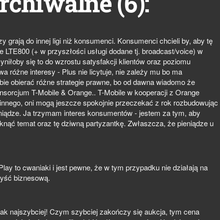
6
rchiwalne (
):
zy grają do innej ligi niż konsumenci. Konsumenci chcieli by, aby tę
 LTE800 (+ w przyszłości usługi dodane tj. broadcast/voice) w
niłoby się to do wzrostu satysfakcji klientów oraz poziomu
 różne interesy - Plus nie licytuje, nie zależy mu bo ma
bie obierać różne strategie prawne, bo od dawna wiadomo że
nsorcjum T-Mobile & Orange.. T-Mobile w kooperacji z Orange
 innego, oni mogą jeszcze spokojnie przeczekać z rok rozbudowując
ieniądze. Ja trzymam interes konsumentów - jestem za tym, aby
mknąć temat oraz tę dziwną partyzantkę. Zwłaszcza, że pieniądze u
Play to cwaniaki i jest pewne, że w tym przypadku nie działają na
zyść biznesową.
ak najszybciej! Czym szybciej zakończy się aukcja, tym cena