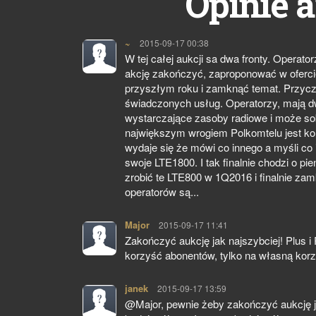
Opinie a
~
pisze:
2015-09-17 00:38
W tej całej aukcji sa dwa fronty. Operator
akcję zakończyć, zaproponować w ofercie
przyszłym roku i zamknąć temat. Przyczy
świadczonych usług. Operatorzy, mają dwa
wystarczające zasoby radiowe i może so
największym wrogiem Polkomtelu jest ko
wydaje się że mówi co innego a myśli co
swoje LTE1800. I tak finalnie chodzi o p
zrobić te LTE800 w 1Q2016 i finalnie za
operatorów są...
Major
pisze:
2015-09-17 11:41
Zakończyć aukcję jak najszybciej! Plus i 
korzyść abonentów, tylko na własną kor
janek
pisze:
2015-09-17 13:59
@Major, pewnie żeby zakończyć aukcję j