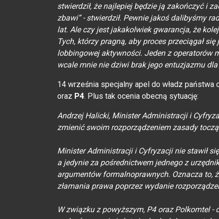
stwierdził, że najlepiej będzie ją zakończyć i 
zbawi” - stwierdził. Pewnie jakoś dalibyśmy ra
lat. Ale czy jest jakakolwiek gwarancja, że ko
Tych, którzy pragną, aby proces przeciągał się 
lobbingowej aktywności. Jeden z operatorów ma
wcale mnie nie dziwi brak jego entuzjazmu dl
14 września specjalny apel do władz państwa o
oraz
P4
. Plus tak ocenia obecną sytuację:
Andrzej Halicki, Minister Administracji i Cyfryz
zmienić swoim rozporządzeniem zasady toczące
Minister Administracji i Cyfryzacji nie stawił
a jedynie za pośrednictwem jednego z urzędni
argumentów formalnoprawnych. Oznacza to, że
złamania prawa poprzez wydanie rozporządzen
W związku z powyższym, P4 oraz Polkomtel - d