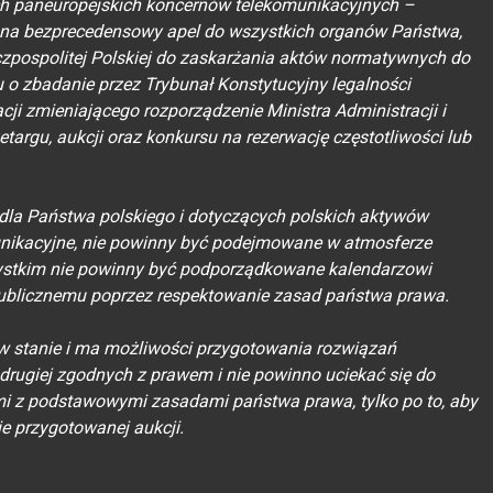
ch paneuropejskich koncernów telekomunikacyjnych –
ę na bezprecedensowy apel do wszystkich organów Państwa,
zpospolitej Polskiej do zaskarżania aktów normatywnych do
 o zbadanie przez Trybunał Konstytucyjny legalności
acji zmieniającego rozporządzenie Ministra Administracji i
zetargu, aukcji oraz konkursu na rezerwację częstotliwości lub
la Państwa polskiego i dotyczących polskich aktywów
munikacyjne, nie powinny być podejmowane w atmosferze
ystkim nie powinny być podporządkowane kalendarzowi
publicznemu poprzez respektowanie zasad państwa prawa.
 w stanie i ma możliwości przygotowania rozwiązań
z drugiej zgodnych z prawem i nie powinno uciekać się do
i z podstawowymi zasadami państwa prawa, tylko po to, aby
e przygotowanej aukcji.