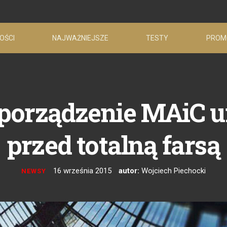
OŚCI
NAJWAŻNIEJSZE
TESTY
PROM
porządzenie MAiC u
przed totalną farsą
16 września 2015
autor:
Wojciech Piechocki
NEWSY