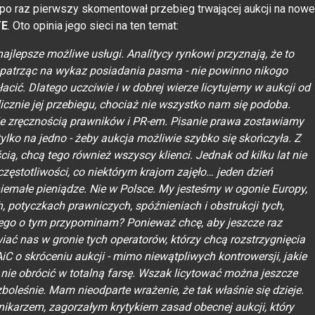
 po raz pierwszy skomentował przebieg trwającej aukcji na nowe
TE
. Oto opinia jego sieci na ten temat:
ajlepsze możliwe usługi. Analitycy rynkowi przyznają, że to
 - patrząc na wykaz posiadania pasma - nie powinno nikogo
acić. Dlatego uczciwie i w dobrej wierze licytujemy w aukcji od
cznie jej przebiegu, chociaż nie wszystko nam się podoba.
e zręcznością prawników i PR-em. Pisanie prawa zostawiamy
lko na jedno - żeby aukcja możliwie szybko się skończyła. Z
 chcą tego również wszyscy klienci. Jednak od kilku lat nie
stotliwości, co niektórym krajom zajęło… jeden dzień
niemałe pieniądze. Nie w Polsce. My jesteśmy w ogonie Europy,
 potyczkach prawniczych, spóźnieniach i obstrukcji tych,
czego o tym przypominam? Ponieważ chcę, aby jeszcze raz
iać nas w gronie tych operatorów, którzy chcą rozstrzygnięcia
C o skróceniu aukcji - mimo niewątpliwych kontrowersji, jakie
i nie obrócić w totalną farsę. Wszak licytować można jeszcze
zboleśnie. Mam nieodparte wrażenie, że tak właśnie się dzieje.
ikarzem, zagorzałym krytykiem zasad obecnej aukcji, który