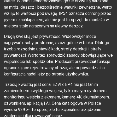
klatce. W domu jednorodzinnym, gdzie drzwi są narażone
na mróz, deszcz i bezpośrednie warunki zewnętrzne, warto
wziąć te wartości pod uwagę. IP54 oznacza ochronę przed
pyłem i zachlapaniem, ale nie jest to sprzęt do montażu w
miejscu stale narażonym na ulewny deszcz.
Drugą kwestią jest prywatność. Wideowizjer może
nagrywać osoby postronne, szczególnie w bloku. Dlatego
trzeba rozsądnie ustawić kadr, strefy detekcji i strefy
prywatności. Warto też sprawdzić zasady obowiązujące we
wspólnocie lub spółdzielni. Producent przewidział funkcje
ograniczające rejestrowany obszar, ale odpowiedzialna
konfiguracja nadal leży po stronie użytkownika.
Trzecią kwestią jest cena. EZVIZ EP4 nie jest tanim
zamiennikiem zwykłego wizjera, tylko małym systemem
monitoringu wejścia z ekranem, kamerą 4K, akumulatorem,
dzwonkiem, aplikacją i AI. Cena katalogowa w Polsce
wynosi 929 zł. To sporo, ale funkcjonalnie urządzenie
zastępuje kilka rozwiązań naraz.