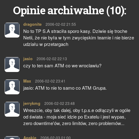
10
Opinie archiwalne (
):
dragonite
pisze:
2006-02-02 21:55
No to TP S.A straciła sporo kasy. Dziwie się troche
Netii, że nie była w tym zwycięskim teamie i nie bierze
udziału w przetargach
jasio
pisze:
2006-02-02 22:13
czy to ten sam ATM co we wroclawiu?
Max
pisze:
2006-02-02 23:41
jasio: ATM to nie to samo co ATM Grupa.
jerrykmg
pisze:
2006-02-02 23:48
Wreszcie, oby tak dalej, oby t.p.s.e odłączyli w ogóle
od świata - moja sieć idzie po Exatelu i jest wypas,
zero downtime'ów, zero limitów, zero problemów...
Apskie
pisze:
2006-02-03 01:00