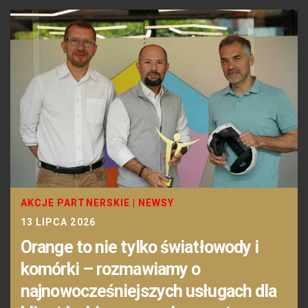
AKCJE PARTNERSKIE
|
NEWSY
13 LIPCA 2026
Orange to nie tylko światłowody i
komórki – rozmawiamy o
najnowocześniejszych usługach dla