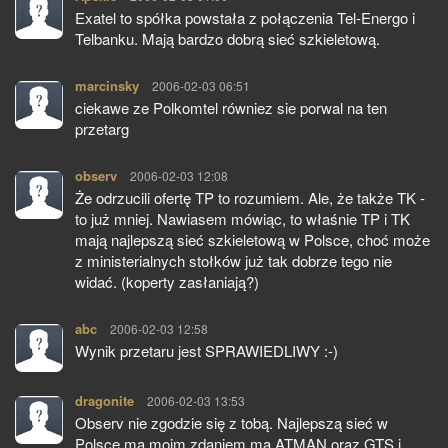
Exatel to spółka powstała z połączenia Tel-Energo i
Telbanku. Mają bardzo dobrą sieć szkieletową.
marcinsky
pisze:
2006-02-03 06:51
ciekawe ze Polkomtel równiez sie porwal na ten
przetarg
observ
pisze:
2006-02-03 12:08
Że odrzucili ofertę TP to rozumiem. Ale, że także TK -
to już mniej. Nawiasem mówiąc, to właśnie TP i TK
mają najlepszą sieć szkieletową w Polsce, choć może
z ministerialnych stołków już tak dobrze tego nie
widać. (koperty zasłaniają?)
abc
pisze:
2006-02-03 12:58
Wynik przetaru jest SPRAWIEDLIWY :-)
dragonite
pisze:
2006-02-03 13:53
Observ nie zgodzie się z tobą. Najlepszą sieć w
Polsce ma moim zdaniem ma ATMAN oraz GTS i