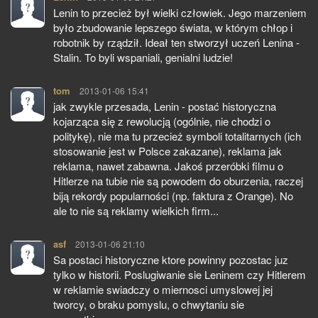
Lenin to przecież był wielki człowiek. Jego marzeniem
było zbudowanie lepszego świata, w którym chłop i
robotnik by rządził. Ideał ten stworzył uczeń Lenina -
Stalin. To byli wspaniali, genialni ludzie!
tom
pisze:
2013-01-06 15:41
jak zwykle przesada, Lenin - postać historyczna
kojarząca się z rewolucją (ogólnie, nie chodzi o
politykę), nie ma tu przecież symboli totalitarnych (ich
stosowanie jest w Polsce zakazane), reklama jak
reklama, nawet zabawna. Jakoś przeróbki filmu o
Hitlerze na tubie nie są powodem do oburzenia, raczej
biją rekordy popularności (np. faktura z Orange). No
ale to nie są reklamy wielkich firm...
asf
pisze:
2013-01-06 21:10
Sa postaci historyczne ktore powinny pozostac juz
tylko w historii. Poslugiwanie sie Leninem czy Hitlerem
w reklamie swiadczy o miernosci umyslowej jej
tworcy, o braku pomyslu, o chwytaniu sie