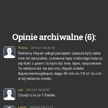
6
Opinie archiwalne (
):
Pulmo
pisze:
2013-01-04 20:18
Reklamy Heyah odkąd pamiętam zawsze były takie
inne niż wszystkie, czerwona łapa miała tego kota co
się tłukł z psem i to było też inne, fajne, narysowane.
Ta reklama też nie jest zła, Heyah zrobiła
&quot;rewolucję&quot; dając 60 min za 1/9 zł i to o to
w tej reklamie chodzi.
ass
pisze:
2013-01-04 20:57
Chodzi o to ze T-Debile.
Lenin
pisze:
2013-01-05 21:27