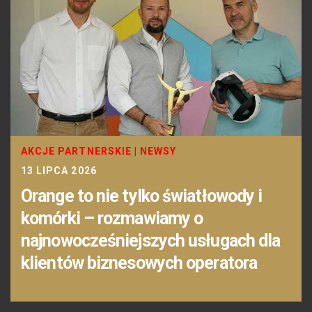
AKCJE PARTNERSKIE
|
NEWSY
13 LIPCA 2026
Orange to nie tylko światłowody i
komórki – rozmawiamy o
najnowocześniejszych usługach dla
klientów biznesowych operatora