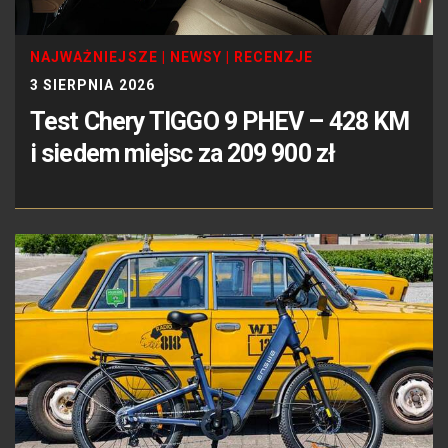
NAJWAŻNIEJSZE
|
NEWSY
|
RECENZJE
3 SIERPNIA 2026
Test Chery TIGGO 9 PHEV – 428 KM
i siedem miejsc za 209 900 zł