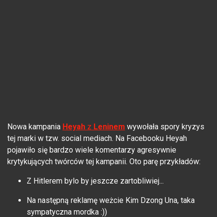
Nowa kampania
Heyah
z
Leninem
wywołała spory kryzys
tej marki w tzw. social mediach. Na Facebooku Heyah
pojawiło się bardzo wiele komentarzy agresywnie
krytykujących twórców tej kampanii. Oto parę przykładów:
Z Hitlerem bylo by jeszcze zartobliwiej...
Na następną reklamę weżcie Kim Dzong Una, taka
sympatyczna mordka :))