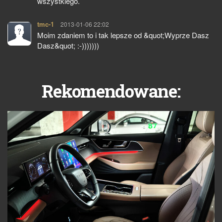
wszystkiego.
tmc-1
pisze:
2013-01-06 22:02
Moim zdaniem to i tak lepsze od &quot;Wyprze Dasz
Dasz&quot; :-)))))))
Rekomendowane: