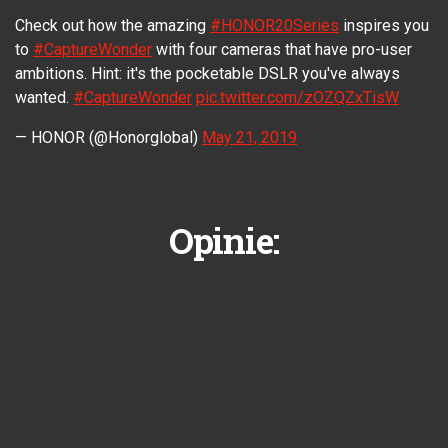
Check out how the amazing
#HONOR20Series
inspires you
to
#CaptureWonder
with four cameras that have pro-user
ambitions. Hint: it's the pocketable DSLR you've always
wanted.
#CaptureWonder
pic.twitter.com/zOZQZxTisW
— HONOR (@Honorglobal)
May 21, 2019
Opinie: