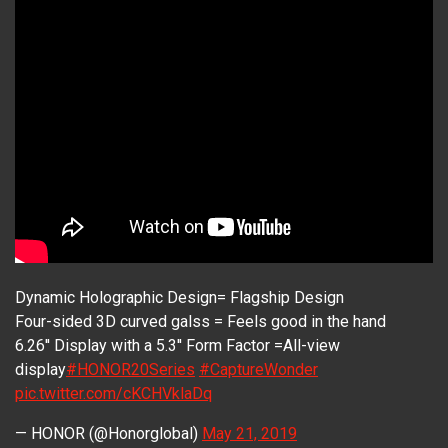
Dynamic Holographic Design= Flagship Design
Four-sided 3D curved galss = Feels good in the hand
6.26'' Display with a 5.3'' Form Factor =All-view
display
#HONOR20Series
#CaptureWonder
pic.twitter.com/cKCHVklaDq
— HONOR (@Honorglobal)
May 21, 2019