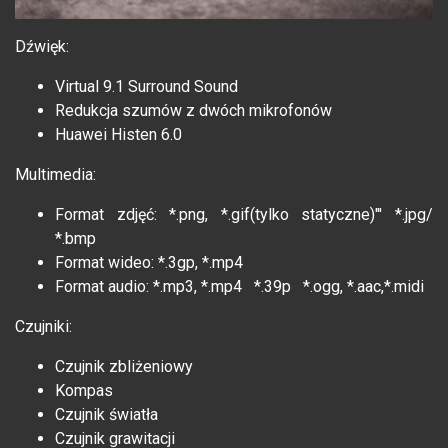
Dźwięk:
Virtual 9.1 Surround Sound
Redukcja szumów z dwóch mikrofonów
Huawei Histen 6.0
Multimedia:
Format zdjęć: *.png, *.gif(tylko statyczne)"' *.jpg/
*.bmp
Format wideo: *.3gp, *.mp4
Format audio: *.mp3, *.mp4 *.39p *.ogg, *.aac,*.midi
Czujniki:
Czujnik zbliżeniowy
Kompas
Czujnik światła
Czujnik grawitacji