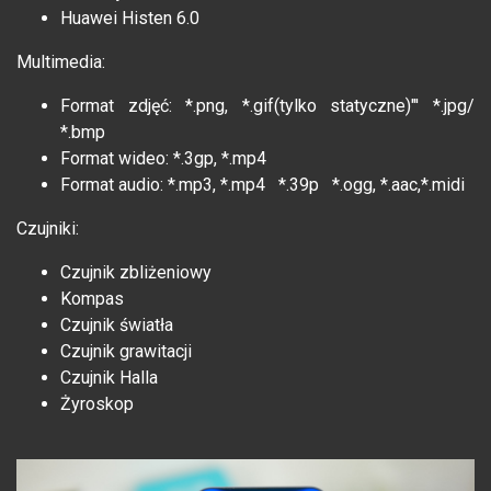
Huawei Histen 6.0
Multimedia:
Format zdjęć: *.png, *.gif(tylko statyczne)"' *.jpg/
*.bmp
Format wideo: *.3gp, *.mp4
Format audio: *.mp3, *.mp4 *.39p *.ogg, *.aac,*.midi
Czujniki:
Czujnik zbliżeniowy
Kompas
Czujnik światła
Czujnik grawitacji
Czujnik Halla
Żyroskop