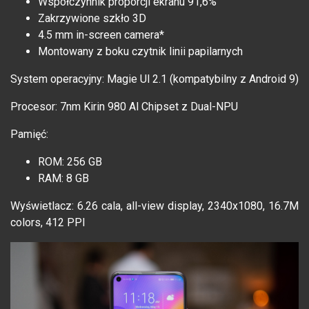
Współczynnik proporcji ekranu 91,6%
Zakrzywione szkło 3D
4.5 mm in-screen camera*
Montowany z boku czytnik linii papilarnych
System operacyjny: Magie Ul 2.1 (kompatybilny z Android 9)
Procesor: 7nm Kirin 980 Al Chipset z Dual-NPU
Pamięć:
ROM: 256 GB
RAM: 8 GB
Wyświetlacz: 6.26 cala, all-view display, 2340x1080, 16.7M
colors, 412 PPI