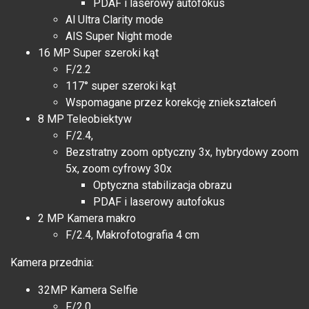
PDAF i laserowy autofokus
Al Ultra Clarity mode
AIS Super Night mode
16 MP Super szeroki kąt
F/2.2
117° super szeroki kąt
Wspomagane przez korekcję zniekształceń
8 MP Teleobiektyw
F/2.4,
Bezstratny zoom optyczny 3x, hybrydowy zoom
5x, zoom cyfrowy 30x
Optyczna stabilizacja obrazu
PDAF i laserowy autofokus
2 MP Kamera makro
F/2.4, Makrofotografia 4 cm
Kamera przednia:
32MP Kamera Selfie
F/2.0