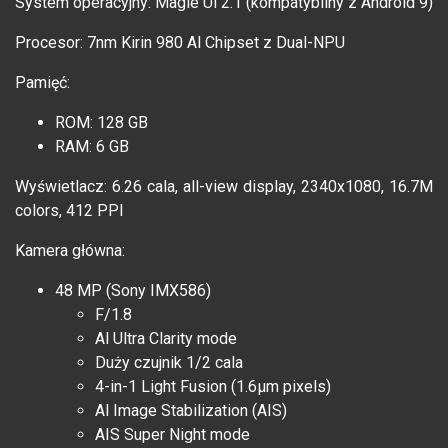
System operacyjny: Magie Ul 2.1 (kompatybilny z Android 9)
Procesor: 7nm Kirin 980 Al Chipset z Dual-NPU
Pamięć:
ROM: 128 GB
RAM: 6 GB
Wyświetlacz: 6.26 cala, all-view display, 2340x1080, 16.7M
colors, 412 PPI
Kamera główna:
48 MP (Sony IMX586)
F/1.8
Al Ultra Clarity mode
Duży czujnik 1/2 cala
4-in-1 Light Fusion (1.6µm pixels)
Al Image Stabilization (AIS)
AIS Super Night mode