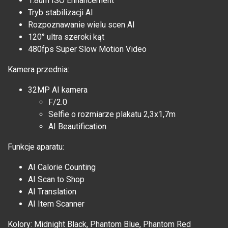
1.8um ISO Enhancement
Tryb stabilizacji AI
Rozpoznawanie wielu scen AI
120° ultra szeroki kąt
480fps Super Slow Motion Video
Kamera przednia:
32MP AI kamera
F/2.0
Selfie o rozmiarze plakatu 2,3x1,7m
AI Beautification
Funkcje aparatu:
AI Calorie Counting
AI Scan to Shop
AI Translation
AI Item Scanner
Kolory: Midnight Black, Phantom Blue, Phantom Red