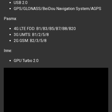
USB 2.0
GPS/GLONASS/BeiDou Navigation System/AGPS
Pasma:
4G LTE FDD: B1/B3/B5/B7/B8/B20
3G UMTS: B1/2/5/8
2G GSM: B2/3/5/8
Inne:
GPU Turbo 2.0