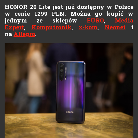
HONOR 20 Lite jest już dostępny w Polsce
w cenie 1299 PLN. Można go kupić w
jednym ze sklepów
EURO
,
Media
Expert
,
Komputronik
,
x-kom
,
Neonet
i
na
Allegro
.