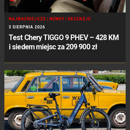
NAJWAŻNIEJSZE
|
NEWSY
|
RECENZJE
3 SIERPNIA 2026
Test Chery TIGGO 9 PHEV – 428 KM
i siedem miejsc za 209 900 zł