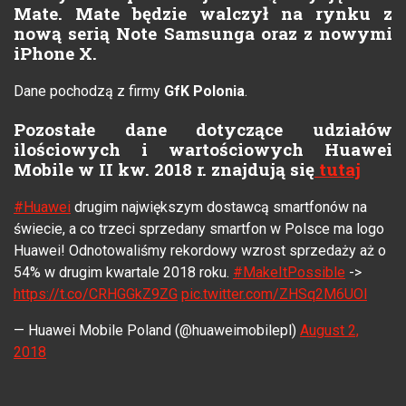
Mate. Mate będzie walczył na rynku z
nową serią Note Samsunga oraz z nowymi
iPhone X.
Dane pochodzą z firmy
GfK Polonia
.
Pozostałe dane dotyczące udziałów
ilościowych i wartościowych Huawei
Mobile w II kw. 2018 r. znajdują się
tutaj
#Huawei
drugim największym dostawcą smartfonów na
świecie, a co trzeci sprzedany smartfon w Polsce ma logo
Huawei! Odnotowaliśmy rekordowy wzrost sprzedaży aż o
54% w drugim kwartale 2018 roku.
#MakeItPossible
->
https://t.co/CRHGGkZ9ZG
pic.twitter.com/ZHSq2M6UOl
— Huawei Mobile Poland (@huaweimobilepl)
August 2,
2018