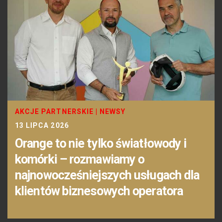
AKCJE PARTNERSKIE
|
NEWSY
13 LIPCA 2026
Orange to nie tylko światłowody i
komórki – rozmawiamy o
najnowocześniejszych usługach dla
klientów biznesowych operatora