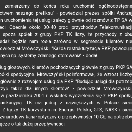
wą, zamierzamy do końca roku uruchomić ogólnodostępn
twem naszego prefiksu" - powiedział prezes spółki Andrze
n uruchomienia tej usługi zależy głównie od rozmów z TP SA 
ci. Obecnie około 30-40 proc. przychodów Telekomunikacj
w spoza spółek z grupy PKP. TK liczy, że przychody z ob
zedaż będzie nam rosła zarówno w segmencie klientów ni
 powiedział Mrówczyński. "Każda restrukturyzacja PKP powoduj
anych np. systemy zdalnego sterowania" - dodał.
ług głosowych, klientów pochodzących głównie z grupy PKP S
 spółki spedycyjne. Mrówczyński poinformował, że wzrost liczb
łównie z rozwojem usług dla PKP. "Budując usługi dla potrze
yć także dla innych klientów" - powiedział Mrówczyński
 w październiku 2001 r. wskutek wydzielenia się z PKP spółki
omunikacyjną. TK ma jedną z największych w Polsce siec
Z łączy TK korzysta m.in. Energis Polska, GTS, NASK i siec
zynarodowy kanał optyczny o przepływności 10 Gb, na potrzeb
łącze o tak dużej przepływności.