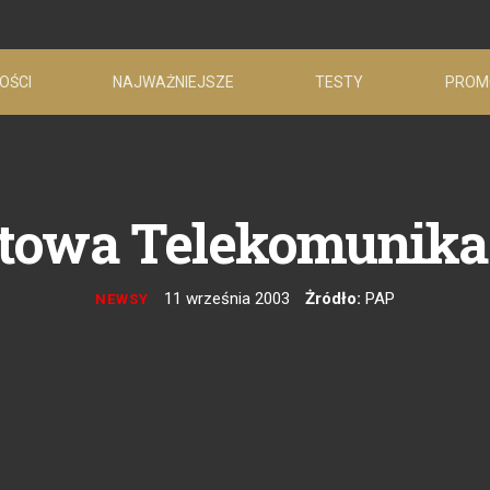
OŚCI
NAJWAŻNIEJSZE
TESTY
PROM
towa Telekomunikac
11 września 2003
Żródło:
PAP
NEWSY