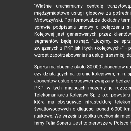
"Właśnie uruchamiamy centralę tranzyto
międzymiastowe usługi głosowe za pośrednic
Mrówczyński. Poinformował, że dokładny termi
sprawie podpisania umowy o połączeniu sie
Kolejowej jest generowanych przez klientó
segmentów będą rosnąć. "Liczymy, że spr
związanych z PKP, jak i tych +kolejowych+" -
wzrost zapotrzebowania na usługi transmisji d
Spółka ma obecnie około 80.000 abonentów us
czy działających na terenie kolejowym, m.in.
abonentów usług głosowych związany będzie g
PKP, w tych miejscach możemy je rozszerz
Telekomunikacja Kolejowa Sp. z o.o. powstała
która ma obsługiwać infrastrukturę telek
światłowodowych o długości ponad 6.000 km. 
naukowe. We wrześniu spółka uruchomiła międ
firmy Telia Sonera. Jest to pierwsze w Polsce 