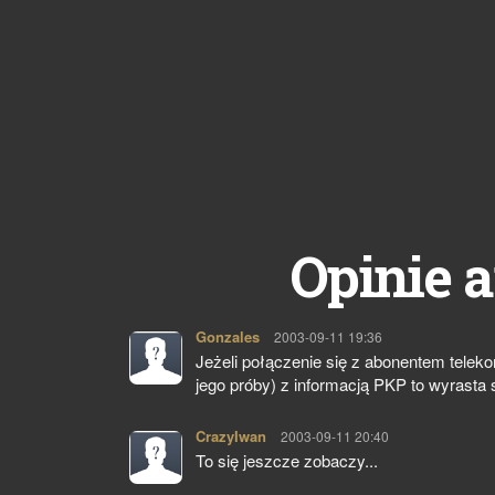
Opinie a
Gonzales
pisze:
2003-09-11 19:36
Jeżeli połączenie się z abonentem teleko
jego próby) z informacją PKP to wyrast
CrazyIwan
pisze:
2003-09-11 20:40
To się jeszcze zobaczy...