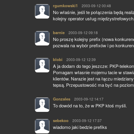
rgumkowski1
pisze:
2003-09-12 00:48
No właśnie, jeśli te połączenia będą rea
kolejny operator usług międzystrefowych.
barnie
pisze:
2003-09-12 09:18
No proszę kolejny prefix (nowa konkuren
pozwala na wybór prefixów i po konkurenc
blobi
pisze:
2003-09-12 12:39
A ja dodam do tego jeszcze: PKP-telekomu
Pomagam własnie mojemu tacie w stawia
klientów. Narazie jest na łączu miedzian
tepsą. Przepustowość ma być na poziom
Gonzales
pisze:
2003-09-12 14:17
To dowód na to, że w PKP ktoś myśli.
sebekoo
pisze:
2003-09-12 17:37
wiadomo jaki bedzie prefiks