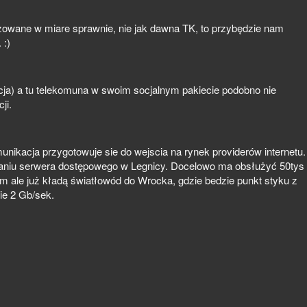
lizowane w miare sprawnie, nie jak dawna TK, to przybędzie nam
 :)
cja) a tu telekomuna w swoim socjalnym pakiecie podobno nie
ji.
nikacja przygotowuje sie do wejscia na rynek providerów internetu.
niu serwera dostępowego w Legnicy. Docelowo ma obsłużyć 50tys
ym ale już kładą światłowód do Wrocka, gdzie bedzie punkt styku z
ie 2 Gb/sek.