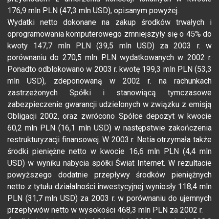
176,9 mln PLN (47,3 mln USD), opisanym powyżej.
Wydatki netto dokonane na zakup środków trwałych i
oprogramowania komputerowego zmniejszyły się o 45% do
kwoty 147,7 mln PLN (39,5 mln USD) za 2003 r. w
porównaniu do 270,5 mln PLN wydatkowanych w 2002 r.
Ponadto odblokowano w 2003 r. kwotę 199,3 mln PLN (53,3
mln USD), zdeponowaną w 2002 r. na rachunkach
zastrzeżonych Spółki i stanowiącą tymczasowe
zabezpieczenie gwarancji udzielonych w związku z emisją
Obligacji 2002, oraz zwrócono Spółce depozyt w kwocie
60,2 mln PLN (16,1 mln USD) w następstwie zakończenia
restrukturyzacji finansowej. W 2003 r. Netia otrzymała także
środki pieniężne netto w kwocie 16,6 mln PLN (4,4 mln
USD) w wyniku nabycia spółki Świat Internet. W rezultacie
powyższego dodatnie przepływy środków pieniężnych
netto z tytułu działalności inwestycyjnej wyniosły 118,4 mln
PLN (31,7 mln USD) za 2003 r. w porównaniu do ujemnych
przepływów netto w wysokości 468,3 mln PLN za 2002 r.