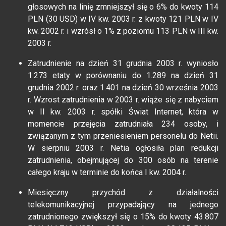
głosowych na linię zmniejszył się o 6% do kwoty 114
PLN (30 USD) w IV kw. 2003 r. z kwoty 121 PLN w IV
kw. 2002 r. i wzrósł o 1% z poziomu 113 PLN w III kw.
2003 r.
Zatrudnienie na dzień 31 grudnia 2003 r. wyniosło
1.273 etaty w porównaniu do 1.289 na dzień 31
grudnia 2002 r. oraz 1.401 na dzień 30 września 2003
r. Wzrost zatrudnienia w 2003 r. wiąże się z nabyciem
w II kw. 2003 r. spółki Świat Internet, która w
momencie przejęcia zatrudniała 234 osoby, i
związanym z tym przeniesieniem personelu do Netii.
W sierpniu 2003 r. Netia ogłosiła plan redukcji
zatrudnienia, obejmującej do 300 osób na terenie
całego kraju w terminie do końca I kw. 2004 r.
Miesięczny przychód z działalności
telekomunikacyjnej przypadający na jednego
zatrudnionego zwiększył się o 15% do kwoty 43.807