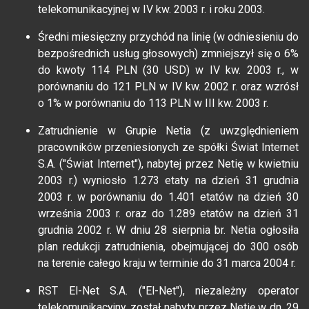
telekomunikacyjnej w IV kw. 2003 r. i roku 2003.
Średni miesięczny przychód na linię (w odniesieniu do
bezpośrednich usług głosowych) zmniejszył się o 6%
do kwoty 114 PLN (30 USD) w IV kw. 2003 r., w
porównaniu do 121 PLN w IV kw. 2002 r. oraz wzrósł
o 1% w porównaniu do 113 PLN w III kw. 2003 r.
Zatrudnienie w Grupie Netia (z uwzględnieniem
pracowników przeniesionych ze spółki Świat Internet
S.A. ("Świat Internet"), nabytej przez Netię w kwietniu
2003 r.) wyniosło 1.273 etaty na dzień 31 grudnia
2003 r. w porównaniu do 1.401 etatów na dzień 30
września 2003 r. oraz do 1.289 etatów na dzień 31
grudnia 2002 r. W dniu 28 sierpnia br. Netia ogłosiła
plan redukcji zatrudnienia, obejmującej do 300 osób
na terenie całego kraju w terminie do 31 marca 2004 r.
RST El-Net S.A. ("El-Net"), niezależny operator
telekomunikacyjny, został nabyty przez Netię w dn. 29