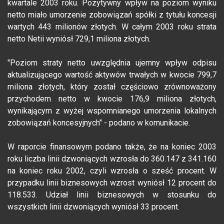
kwartale 2003 roku. Pozytywny wpływ na poziom wyniku
netto miało umorzenie zobowiązań spółki z tytułu koncesji
wartych 443 milionów złotych. W całym 2003 roku strata
netto Netii wyniósł 729,1 miliona złotych.
"Poziom straty netto uwzględnia ujemny wpływ odpisu
aktualizującego wartość aktywów trwałych w kwocie 799,7
miliona złotych, który został częściowo zrównoważony
przychodem netto w kwocie 176,9 miliona złotych,
wynikającym z wyżej wspomnianego umorzenia lokalnych
zobowiązań koncesyjnych" - podano w komunikacie.
W raporcie finansowym podano także, że na koniec 2003
roku liczba linii dzwoniących wzrosła do 360.147 z 341.160
na koniec roku 2002, czyli wzrosła o sześć procent. W
przypadku linii biznesowych wzrost wyniósł 12 procent do
118.533. Udział linii biznesowych w stosunku do
wszystkich linii dzwoniących wyniósł 33 procent.