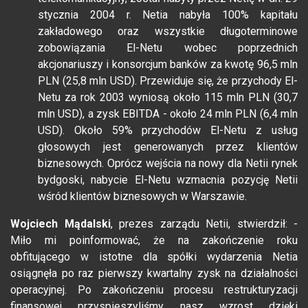
stycznia 2004 r. Netia nabyła 100% kapitału
zakładowego oraz wszystkie długoterminowe
zobowiązania El-Netu wobec poprzednich
akcjonariuszy i konsorcjum banków za kwotę 96,5 mln
PLN (25,8 mln USD). Przewiduje się, że przychody El-
Netu za rok 2003 wyniosą około 115 mln PLN (30,7
mln USD), a zysk EBITDA - około 24 mln PLN (6,4 mln
USD). Około 59% przychodów El-Netu z usług
głosowych jest generowanych przez klientów
biznesowych. Oprócz wejścia na nowy dla Netii rynek
bydgoski, nabycie El-Netu wzmacnia pozycję Netii
wśród klientów biznesowych w Warszawie.
Wojciech Mądalski
, prezes zarządu Netii, stwierdził: -
Miło mi poinformować, że na zakończenie roku
obfitującego w istotne dla spółki wydarzenia Netia
osiągnęła po raz pierwszy kwartalny zysk na działalności
operacyjnej. Po zakończeniu procesu restrukturyzacji
finansowej przyspieszyliśmy nasz wzrost dzięki