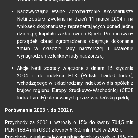
Nadzwyczajne Walne Zgromadzenie Akcjonariuszy
Netii zostało zwołane na dzień 11 marca 2004 r. na
wniosek akcjonariuszy reprezentujących ponad jedną
dziesiątą kapitału zakładowego Spółki. Proponowany
porządek obrad zgromadzenia obejmuje dokonanie
zmian w składzie rady nadzorczej i ustalenie
wynagrodzeń członków rady nadzorczej.
Akcje Netii zostały włączone z dniem 15 stycznia
2004 r. do indeksu PTX (Polish Traded Index),
wchodzącego w skład rodziny indeksów dla spółek z
krajów regionu Europy Środkowo-Wschodniej (CECE
Index Family) stosowanych przez wiedeńską giełdę.
Porównanie 2003 r. do 2002 r.
Przychody za 2003 r. wzrosły o 15% do kwoty 704,5 mln
PLN (188,4 mln USD) z kwoty 613,0 mln PLN w 2002 r.
Przychody z usług telekomunikacyjnych wzrosły o 16% do