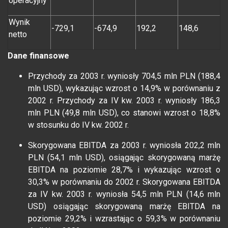
operacyjny
Wynik
-729,1
-674,9
192,2
148,6
netto
Dane finansowe
Przychody za 2003 r. wyniosły 704,5 mln PLN (188,4
mln USD), wykazując wzrost o 14,9% w porównaniu z
2002 r. Przychody za IV kw. 2003 r. wyniosły 186,3
mln PLN (49,8 mln USD), co stanowi wzrost o 18,8%
w stosunku do IV kw. 2002 r.
Skorygowana EBITDA za 2003 r. wyniosła 202,2 mln
PLN (54,1 mln USD), osiągając skorygowaną marżę
EBITDA na poziomie 28,7% i wykazując wzrost o
30,3% w porównaniu do 2002 r. Skorygowana EBITDA
za IV kw. 2003 r. wyniosła 54,5 mln PLN (14,6 mln
USD) osiągając skorygowaną marżę EBITDA na
poziomie 29,2% i wzrastając o 59,3% w porównaniu