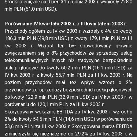
Środki pieniężne na dzień 31 grudnia 2003 r. wyniosły 228,0
mln PLN (61,0 mln USD).
Porównanie IV kwartału 2003 r. z III kwartałem 2003 r.
Przychody ogółem za IV kw. 2003 r. wzrosły o 4% do kwoty
186,3 mln PLN (49,8 mln USD) z kwoty 179,1 mln PLN za III
kw. 2003 r. Wzrost ten był spowodowany głównie
zwiększeniem się o 8% przychodów ze sprzedaży usług
telekomunikacyjnych innych niż tradycyjne bezpośrednie
usługi głosowe do kwoty 60,2 mln PLN (16,1 mln USD) za
IV kw. 2003 r. z kwoty 55,7 mln PLN za III kw. 2003 r. Na
poziom przychodów miał też wpływ wzrost o 2%
przychodów ze sprzedaży bezpośrednich usług głosowych
do kwoty 122,9 mln PLN (32,9 mln USD) za IV kw. 2003 r., w
porównaniu do 120,1 mln PLN za III kw. 2003 r.
Skorygowany wskaźnik EBITDA za IV kw. 2003 r. wzrósł o
2% do kwoty 54,5 mln PLN (14,6 mln USD) w porównaniu do
53,6 mln PLN za III kw. 2003 r. Skorygowana marża EBITDA
zmniejszyła się nieznacznie do 29,2% za IV kw. 2003 r. w