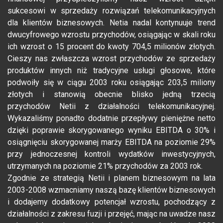
sukcesowi w sprzedaży rozwiązań telekomunikacyjnych
dla klientów biznesowych. Netia nadal kontynuuje trend
dwucyfrowego wzrostu przychodów, osiągając w skali roku
ich wzrost o 15 procent do kwoty 704,5 milionów złotych.
Cieszy nas zwłaszcza wzrost przychodów ze sprzedaży
produktów innych niż tradycyjne usługi głosowe, które
podwoiły się w ciągu 2003 roku osiągając 203,5 miliony
złotych i stanowią obecnie blisko jedną trzecią
przychodów Netii z działalności telekomunikacyjnej.
Wykazaliśmy ponadto dodatnie przepływy pieniężne netto
dzięki poprawie skorygowanego wyniku EBITDA o 30% i
osiągnięciu skorygowanej marży EBITDA na poziomie 29%
przy jednoczesnej kontroli wydatków inwestycyjnych,
utrzymanych na poziomie 21% przychodów za 2003 rok.
Zgodnie ze strategią Netii i planem biznesowym na lata
2003-2008 wzmacniamy naszą bazę klientów biznesowych
i dodajemy dodatkowy potencjał wzrostu, pochodzący z
działalności z zakresu fuzji i przejęć, mając na uwadze nasz