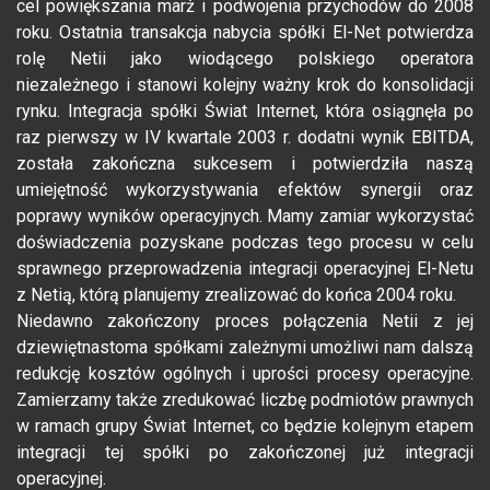
cel powiększania marż i podwojenia przychodów do 2008
roku. Ostatnia transakcja nabycia spółki El-Net potwierdza
rolę Netii jako wiodącego polskiego operatora
niezależnego i stanowi kolejny ważny krok do konsolidacji
rynku. Integracja spółki Świat Internet, która osiągnęła po
raz pierwszy w IV kwartale 2003 r. dodatni wynik EBITDA,
została zakończna sukcesem i potwierdziła naszą
umiejętność wykorzystywania efektów synergii oraz
poprawy wyników operacyjnych. Mamy zamiar wykorzystać
doświadczenia pozyskane podczas tego procesu w celu
sprawnego przeprowadzenia integracji operacyjnej El-Netu
z Netią, którą planujemy zrealizować do końca 2004 roku.
Niedawno zakończony proces połączenia Netii z jej
dziewiętnastoma spółkami zależnymi umożliwi nam dalszą
redukcję kosztów ogólnych i uprości procesy operacyjne.
Zamierzamy także zredukować liczbę podmiotów prawnych
w ramach grupy Świat Internet, co będzie kolejnym etapem
integracji tej spółki po zakończonej już integracji
operacyjnej.