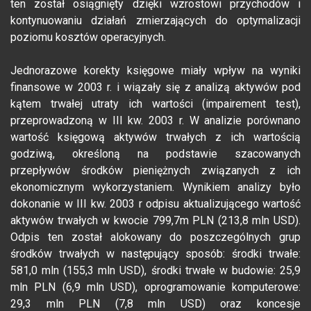
ten został osiągnięty dzięki wzrostowi przychodów i
kontynuowaniu działań zmierzających do optymalizacji
poziomu kosztów operacyjnych.
Jednorazowe korekty księgowe miały wpływ na wyniki
finansowe w 2003 r. i wiązały się z analizą aktywów pod
kątem trwałej utraty ich wartości (impairement test),
przeprowadzoną w III kw. 2003 r. W analizie porównano
wartość księgową aktywów trwałych z ich wartością
godziwą, określoną na podstawie szacowanych
przepływów środków pieniężnych związanych z ich
ekonomicznym wykorzystaniem. Wynikiem analizy było
dokonanie w III kw. 2003 r odpisu aktualizującego wartość
aktywów trwałych w kwocie 799,7m PLN (213,8 mln USD).
Odpis ten został alokowany do poszczególnych grup
środków trwałych w następujący sposób: środki trwałe:
581,0 mln (155,3 mln USD), środki trwałe w budowie: 25,9
mln PLN (6,9 mln USD), oprogramowanie komputerowe:
29,3 mln PLN (7,8 mln USD) oraz koncesje