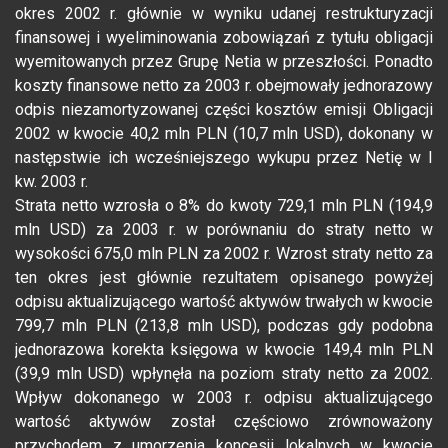
okres 2002 r. głównie w wyniku udanej restrukturyzacji
finansowej i wyeliminowania zobowiązań z tytułu obligacji
wyemitowanych przez Grupę Netia w przeszłości. Ponadto
koszty finansowe netto za 2003 r. obejmowały jednorazowy
odpis niezamortyzowanej części kosztów emisji Obligacji
2002 w kwocie 40,2 mln PLN (10,7 mln USD), dokonany w
następstwie ich wcześniejszego wykupu przez Netię w I
kw. 2003 r.
Strata netto wzrosła o 8% do kwoty 729,1 mln PLN (194,9
mln USD) za 2003 r. w porównaniu do straty netto w
wysokości 675,0 mln PLN za 2002 r. Wzrost straty netto za
ten okres jest głównie rezultatem opisanego powyżej
odpisu aktualizującego wartość aktywów trwałych w kwocie
799,7 mln PLN (213,8 mln USD), podczas gdy podobna
jednorazowa korekta księgowa w kwocie 149,4 mln PLN
(39,9 mln USD) wpłynęła na poziom straty netto za 2002.
Wpływ dokonanego w 2003 r. odpisu aktualizującego
wartość aktywów został częściowo zrównoważony
przychodem z umorzenia koncesji lokalnych w kwocie