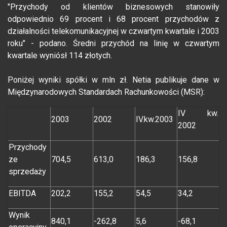
"Przychody od klientów biznesowych stanowiły
odpowiednio 69 procent i 68 procent przychodów z
działalności telekomunikacyjnej w czwartym kwartale i 2003
roku" - podano. Średni przychód na linię w czwartym
kwartale wyniósł 114 złotych.
Poniżej wyniki spółki w mln zł. Netia publikuje dane w
Międzynarodowych Standardach Rachunkowości (MSR):
IV kw.
2003
2002
IV.kw.2003
2002
Przychody
ze
704,5
613,0
186,3
156,8
sprzedaży
EBITDA
202,2
155,2
54,5
34,2
Wynik
840,1
-262,8
5,6
-68,1