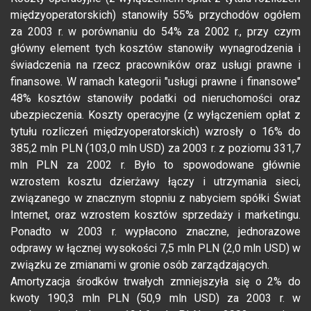
międzyoperatorskich) stanowiły 55% przychodów ogółem
za 2003 r. w porównaniu do 54% za 2002 r., przy czym
główny element tych kosztów stanowiły wynagrodzenia i
świadczenia na rzecz pracowników oraz usługi prawne i
finansowe. W ramach kategorii "usługi prawne i finansowe"
48% kosztów stanowiły podatki od nieruchomości oraz
ubezpieczenia. Koszty operacyjne (z wyłączeniem opłat z
tytułu rozliczeń międzyoperatorskich) wzrosły o 16% do
385,2 mln PLN (103,0 mln USD) za 2003 r. z poziomu 331,7
mln PLN za 2002 r. Było to spowodowane głównie
wzrostem kosztu dzierżawy łączy i utrzymania sieci,
związanego w znacznym stopniu z nabyciem spółki Świat
Internet, oraz wzrostem kosztów sprzedaży i marketingu.
Ponadto w 2003 r. wypłacono znaczne, jednorazowe
odprawy w łącznej wysokości 7,5 mln PLN (2,0 mln USD) w
związku ze zmianami w gronie osób zarządzających.
Amortyzacja środków trwałych zmniejszyła się o 2% do
kwoty 190,3 mln PLN (50,9 mln USD) za 2003 r. w