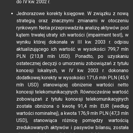
do IV kw. 2002 r.
Jednorazowe korekty księgowe. W związku z nową
strategią oraz znacznymi zmianami w otoczeniu
rynkowym Netia przeprowadziła analizę aktywów pod
kątem trwałej utraty ich wartości (impairment test), w
wyniku której dokonała w III kw. 2003 r. odpisu
aktualizującego ich wartość w wysokości 799,7 mln
PLN (213,8 mln USD). Ponadto, po uzyskaniu
ostatecznej decyzji o umorzeniu zobowiązań z tytułu
koncesji lokalnych, w IV kw. 2003 r. dokonano
dodatkowej korekty w wysokości 171,6 mln PLN (45,9
mln USD) stanowiącej obniżenie wartości netto
koncesji telekomunikacyjnych. Równocześnie wartość
zobowiązań z tytułu koncesji telekomunikacyjnych
została obniżona o kwotę 91,4 mln EUR (według
wartości nominalnej), a kwota 176,9 mln PLN (47,3 mln
USD), stanowiąca różnicę pomiędzy wartością
zredukowanych aktywów i pasywów bilansu, została