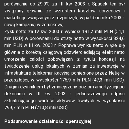
porównaniu do 29,9% za III kw. 2003 r. Spadek ten był
związany głównie ze wzrostem kosztów sprzedaży i
marketingu związanym z rozpoczętą w październiku 2003 r.
nową kampanią wizerunkową.
Zysk netto za IV kw. 2003 r. wyniósł 191,2 mln PLN (51,1
mln USD) w porównaniu do straty netto w wysokości 824,6
mln PLN w III kw. 2003 r. Poprawa wyniku netto wiąże się
głównie z korektą księgową odzwierciedlającą efekt netto
umorzenia całości zobowiązań z tytułu koncesji na
świadczenie usług lokalnych w zamian za inwestycje w
infrastrukturę telekomunikacyjną poniesione przez Netię w
przeszłości, w wysokości 176,9 mln PLN (47,3 mln USD).
Drugim czynnikiem był zmniejszony poziom amortyzacji po
dokonaniu w III kw. 2003 r. jednorazowego odpisu
aktualizującego wartość aktywów trwałych w wysokości
799,7 mln PLN (213,8 mln USD).
Podsumowanie działalności operacyjnej