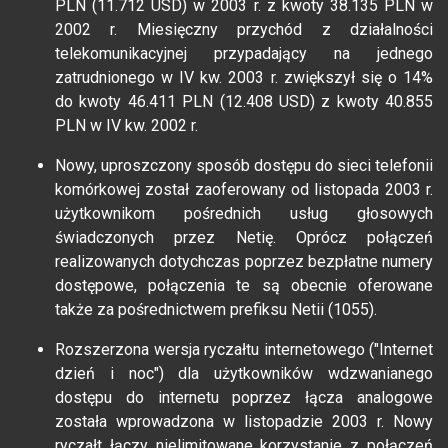
PLN (11.712 USD) w 2003 r. z kwoty 38.135 PLN w
2002 r. Miesięczny przychód z działalności
telekomunikacyjnej przypadający na jednego
zatrudnionego w IV kw. 2003 r. zwiększył się o 14%
do kwoty 46.411 PLN (12.408 USD) z kwoty 40.855
PLN w IV kw. 2002 r.
Nowy, uproszczony sposób dostępu do sieci telefonii
komórkowej został zaoferowany od listopada 2003 r.
użytkownikom pośrednich usług głosowych
świadczonych przez Netię. Oprócz połączeń
realizowanych dotychczas poprzez bezpłatne numery
dostępowe, połączenia te są obecnie oferowane
także za pośrednictwem prefiksu Netii (1055).
Rozszerzona wersja ryczałtu internetowego ("Internet
dzień i noc") dla użytkowników wdzwanianego
dostępu do internetu poprzez łącza analogowe
została wprowadzona w listopadzie 2003 r. Nowy
ryczałt łączy nielimitowane korzystanie z połączeń