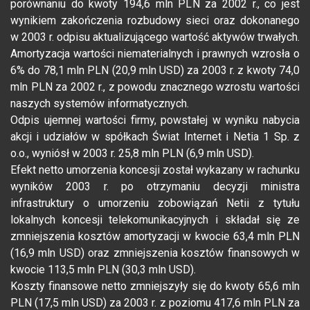
porównaniu do kwoty 194,6 mln PLN za 2002 r., co jest
wynikiem zakończenia rozbudowy sieci oraz dokonanego
w 2003 r. odpisu aktualizującego wartość aktywów trwałych.
Amortyzacja wartości niematerialnych i prawnych wzrosła o
6% do 78,1 mln PLN (20,9 mln USD) za 2003 r. z kwoty 74,0
mln PLN za 2002 r., z powodu znacznego wzrostu wartości
naszych systemów informatycznych.
Odpis ujemnej wartości firmy, powstałej w wyniku nabycia
akcji i udziałów w spółkach Świat Internet i Netia 1 Sp. z
o.o., wyniósł w 2003 r. 25,8 mln PLN (6,9 mln USD).
Efekt netto umorzenia koncesji został wykazany w rachunku
wyników 2003 r. po otrzymaniu decyzji ministra
infrastruktury o umorzeniu zobowiązań Netii z tytułu
lokalnych koncesji telekomunikacyjnych i składał się ze
zmniejszenia kosztów amortyzacji w kwocie 63,4 mln PLN
(16,9 mln USD) oraz zmniejszenia kosztów finansowych w
kwocie 113,5 mln PLN (30,3 mln USD).
Koszty finansowe netto zmniejszyły się do kwoty 65,6 mln
PLN (17,5 mln USD) za 2003 r. z poziomu 417,6 mln PLN za