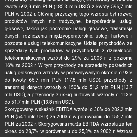
kwoty 692,9 mln PLN (185,3 mln USD) z kwoty 596,7 mln
PLN w 2002 r. Główną przyczyną tego wzrostu był rozwój
produktów innych niż tradycyjne, bezpośrednie usługi
głosowe, takich jak pośrednie usługi głosowe, transmisja
danych, rozliczenia międzyoperatorskie, usługi hurtowe i
pozostałe usługi telekomunikacyjne. Udział przychodów ze
sprzedaży tych produktów w przychodach z działalności
telekomunikacyjnej wzrósł do 29% za 2003 r. z poziomu
16% za 2002 r. W tym przychody ze sprzedaży pośrednich
usług głosowych wzrosły w porównywanym okresie o 93%
do kwoty 66,7 mln PLN (17,8 mln USD), przychody z
transmisji danych wzrosły o 150% do 51,2 mln PLN (13,7
mln USD), a przychody z usług hurtowych wzrosły o 113%
do 51,7 mln PLN (13,8 mln USD).
Skorygowany wskaźnik EBITDA wzrósł o 30% do 202,2 mln
PLN (54,1 mln USD) za 2003 r. w porównaniu do 155,2 mln
PLN za 2002 r. Skorygowana marża EBITDA wzrosła za ten
okres do 28,7% w porównaniu do 25,3% za 2002 r. Wzrost