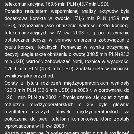
telekomunikacyjne: 163,5 mln PLN (43,7 mln USD).
Ponadto rezultatem wspomnianej analizy aktywów była
dodatkowa korekta w kwocie 171,6 mln PLN (45,9 mln
USD), rozpoznana jako obniżenie wartości netto koncesji
telekomunikacyjnych w IV kw. 2003 r., tj. po otrzymaniu
ostatecznej decyzji w sprawie umorzenia zobowiązań z
tytułu koncesji lokalnych. Ponieważ w wyniku otrzymanej
decyzji uległa także obniżeniu o kwotę 348,5 mln PLN (93,2
mln USD) wartość zobowiązań Netii, różnica w wysokości
176,9 mln PLN (47,3 mln USD) została ujęta w rachunku
wyników jako przychód.
Opłaty z tytułu rozliczeń międzyoperatorskich wyniosły
122,0 mln PLN (32,6 mln USD) za 2003 r. w porównaniu do
126,1 mln PLN za 2002 r. Zmniejszenie się opłat z tytułu
rozliczeń międzyoperatorskich o 3% było głównie
rezultatem niższych stawek międzyoperatorskich za
połączenia do sieci telefonii komórkowej, które zostały
wprowadzone w III kw. 2003 r.
Koszty operacyjne (z wyłączeniem opłat z tytułu rozliczeń