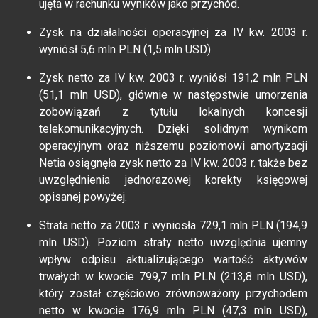
ujęta w rachunku wyników jako przychód.
Zysk na działalności operacyjnej za IV kw. 2003 r.
wyniósł 5,6 mln PLN (1,5 mln USD).
Zysk netto za IV kw. 2003 r. wyniósł 191,2 mln PLN
(51,1 mln USD), głównie w następstwie umorzenia
zobowiązań z tytułu lokalnych koncesji
telekomunikacyjnych. Dzięki solidnym wynikom
operacyjnym oraz niższemu poziomowi amortyzacji
Netia osiągnęła zysk netto za IV kw. 2003 r. także bez
uwzględnienia jednorazowej korekty księgowej
opisanej powyżej.
Strata netto za 2003 r. wyniosła 729,1 mln PLN (194,9
mln USD). Poziom straty netto uwzględnia ujemny
wpływ odpisu aktualizującego wartość aktywów
trwałych w kwocie 799,7 mln PLN (213,8 mln USD),
który został częściowo zrównoważony przychodem
netto w kwocie 176,9 mln PLN (47,3 mln USD),