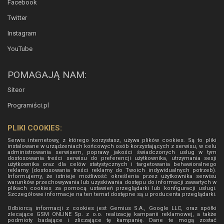
Facebook
Twitter
Instagram
YouTube
POMAGAJĄ NAM:
Siteor
Programiści.pl
PLIKI COOKIES:
Serwis internetowy, z którego korzystasz, używa plików cookies. Są to pliki
instalowane w urządzeniach końcowych osób korzystających z serwisu, w celu
administrowania serwisem, poprawy jakości świadczonych usług w tym
dostosowania treści serwisu do preferencji użytkownika, utrzymania sesji
użytkownika oraz dla celów statystycznych i targetowania behawioralnego
reklamy (dostosowania treści reklamy do Twoich indywidualnych potrzeb).
Informujemy, że istnieje możliwość określenia przez użytkownika serwisu
warunków przechowywania lub uzyskiwania dostępu do informacji zawartych w
plikach cookies za pomocą ustawień przeglądarki lub konfiguracji usługi.
Szczegółowe informacje na ten temat dostępne są u producenta przeglądarki.
Odbiorcą informacji z cookies jest Gemius S.A., Google LLC, oraz spółki
zlecające GSM ONLINE Sp. z o.o. realizację kampanii reklamowej, a także
podmioty badające i zliczające tę kampanię. Dane te mogą zostać