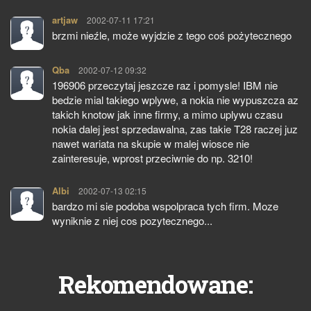
artjaw
pisze:
2002-07-11 17:21
brzmi nieźle, może wyjdzie z tego coś pożytecznego
Qba
pisze:
2002-07-12 09:32
196906 przeczytaj jeszcze raz i pomysle! IBM nie
bedzie mial takiego wplywe, a nokia nie wypuszcza az
takich knotow jak inne firmy, a mimo uplywu czasu
nokia dalej jest sprzedawalna, zas takie T28 raczej juz
nawet wariata na skupie w malej wiosce nie
zainteresuje, wprost przeciwnie do np. 3210!
Albi
pisze:
2002-07-13 02:15
bardzo mi sie podoba wspolpraca tych firm. Moze
wyniknie z niej cos pozytecznego...
Rekomendowane: