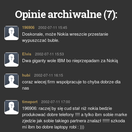
7
Opinie archiwalne (
):
196906
pisze:
2002-07-11 15:45
Doskonale, może Nokia wreszcie przestanie
wypuszczać buble.
Elvis
pisze:
2002-07-11 15:53
Dwa giganty wole IBM bo nieprzepadam za Nokią
hubi
pisze:
2002-07-11 16:15
coraz wiecej firm wspolpracuje to chyba dobrze dla
nas
timeport
pisze:
2002-07-11 17:00
196906: raczej by się cud stał niż nokia bedzie
produkować dobre telefony !!!! a tylko ibm sobie marke
zjedzie jak sobie takiego partnera znalazł !!!!!! szkoda
mi ibm bo dobre laptopy robi : )))