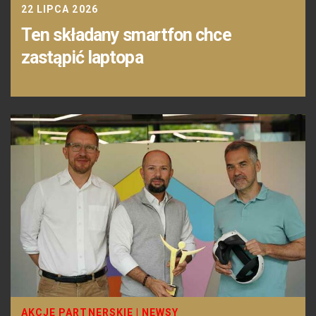
22 LIPCA 2026
Ten składany smartfon chce
zastąpić laptopa
AKCJE PARTNERSKIE
|
NEWSY